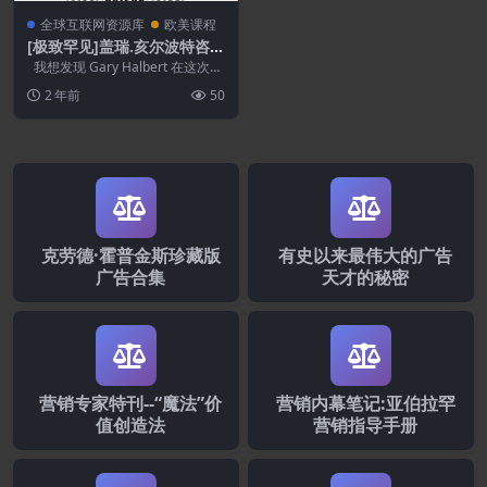
全球互联网资源库
欧美课程
[极致罕见]盖瑞.亥尔波特咨询
录音！
我想发现 Gary Halbert 在这次私
人咨询中与您分享的辉煌...
2 年前
50
克劳德·霍普金斯珍藏版
有史以来最伟大的广告
广告合集
天才的秘密
营销专家特刊--“魔法”价
营销内幕笔记:亚伯拉罕
值创造法
营销指导手册