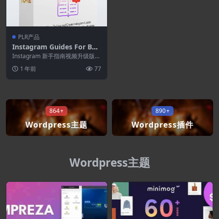
PLR产品
Instagram Guides For Beg
inners Video Upgrade
Instagram 新手指南视频升级版
是一门必备课程，适合希望掌握 In
1 年前
77
sta...
864+
890+
Wordpress主题
Wordpress插件
Wordpress主题