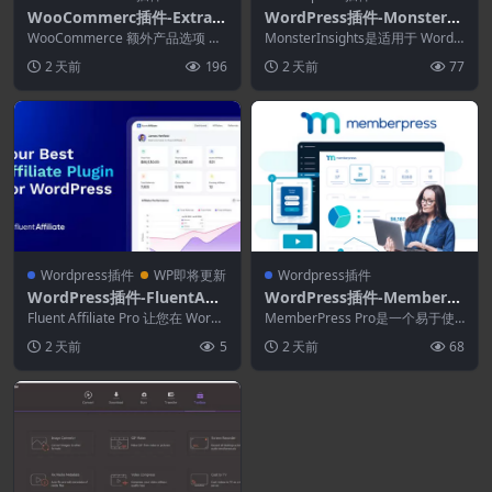
WooCommerc插件-Extra P
WordPress插件-MonsterIn
roduct Options & Add-On
sights 11.1.2 + Addons -适
WooCommerce 额外产品选项 Nu
MonsterInsights是适用于 WordP
s for WooCommerce 7.6.1
lled 允许您在 WooCommer...
用于WordPress的Google A
ress 的最佳 Google...
2 天前
196
2 天前
77
+Addons
nalytics插件
Wordpress插件
WP即将更新
Wordpress插件
WordPress插件-FluentAffil
WordPress插件-MemberPr
iate Pro 1.6.0–WordPress
ess Pro 1.12.17+Addons–
Fluent Affiliate Pro 让您在 WordP
MemberPress Pro是一个易于使
联盟营销管理插件
ress 上启动自己...
WordPress会员插件
用的 WordPress 会员插件。这...
2 天前
5
2 天前
68