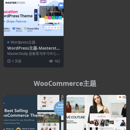
Wordpress主题
WordPress主题-Masterstu
dy 4.8.153-教育WordPress
MasterStudy 是教育与学习中心的
主题
最佳 WordPress 主题——适用...
1 天前
162
WooCommerce主题