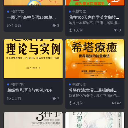
书籍宝库
书籍宝库
一图记牢高中英语3500单词.
我在100天内自学英文翻转人
PDF
生 : 跟读电影成为英文口说高
这是一本写给不甘平庸、渴望拥有
1 天前
3
手
比现在更好人生的人的激励之书!
1 天前
3
在书中,梦想导师张...
书籍宝库
书籍宝库
超级符号理论与实例.PDF
希塔疗法:世界上最强的能量
疗法.PDF
快速显化的奇迹，就在正面的信念
2 天前
7
中全身进入希塔波状态，结合大地
4 月前
42
的能量，以无条件的爱...