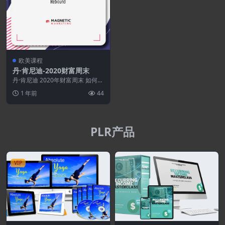
欧美课程
丹·肯尼迪-2020财富周末
丹·肯尼迪 2020年财富周末 如何
吸引、创造、增加、投资 和 保护
1 年前
44
金钱 获...
PLR产品
VIP