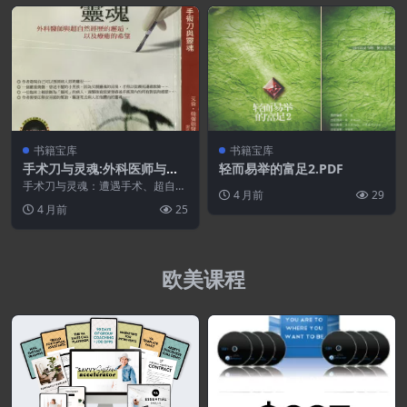
书籍宝库
书籍宝库
手术刀与灵魂:外科医师与超
轻而易举的富足2.PDF
自然经历的邂逅,以及疗愈的
手术刀与灵魂：遭遇手术、超自然
4 月前
29
希望.PDF
和希望的治愈力量Allan J. Hamilto
4 月前
25
n...
欧美课程