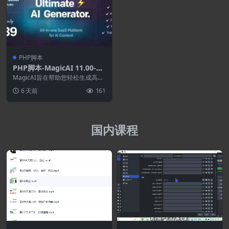
PHP脚本
PHP脚本-MagicAI 11.00-O
penAI内容.文本.图像.聊天.
MagicAI旨在帮助您轻松生成高质
代码生成器作为SaaS
量文本。借助我们直观的界面和强
6 天前
161
大的功能，您可...
国内课程