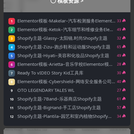
模板资源 >
Elementor模板-Makelar–汽车检测服务Elementor模板套件
33
1
Elementor模板-Ketok–汽车细节和维修业务Elementor Pro模板套件
49
2
Shopify主题-Glassy–太阳镜.时尚Shopify主题
32
3
Shopify主题-Zizu–跑步鞋和运动服Shopify主题
65
4
Shopify主题-Hiyati–美容和化妆品Shopify主题
49
5
Elementor模板-Arietta–音乐学校Elementor模板套件
28
6
Ready To vIDEO Story Kid工具库
30
7
Elementor模板-Cyber​​shield–网络安全服务公司Elementor模板工具包
40
8
OTO LEGENDARY TALES WL
27
9
Shopify主题-7Band–乐器商店Shopify主题
61
10
Shopify主题-BigHand-手工店Shopify主题
57
11
Shopify主题-Plantila–园艺和室内植物Shopify主题
34
12