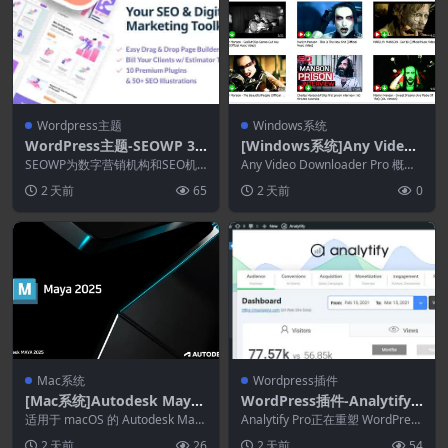
Wordpress主题
Windows系统
WordPress主题-SEOWP 3.1
[Windows系统]Any Video
2.5-SEO和数字营销主题
Downloader Pro 10.4.9
SEOWP为数字营销机构和SEO机
Any Video Downloader Pro 概述
构专门设计的灵活的语言印刷主
Any Video Do...
2 天前
65
2 天前
0
题。SEO为数字营...
Mac系统
Wordpress插件
[Mac系统]Autodesk Maya
WordPress插件-Analytify
2027.2
Pro 9.1.1+Addons-WordPr
适用于 macOS 的 Autodesk May
Analytify Pro正在重塑 WordPress
a 概述 该程序在高度可扩展的制...
ess中的谷歌分析插件
中的 Google An...
2 天前
26
2 天前
54