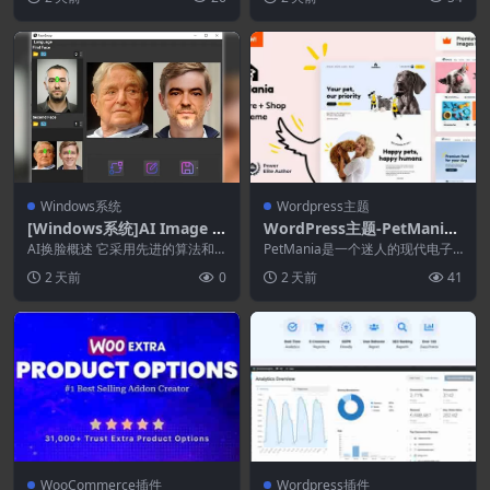
Windows系统
Wordpress主题
[Windows系统]AI Image F
WordPress主题-PetMania
aceSwap 2.7.3
35–宠物店和护理Elementor
AI换脸概述 它采用先进的算法和
PetMania是一个迷人的现代电子
深度学习技术，能够识别并替换图
Pro WordPress主题
商务 WordPress 主题，其构建考
2 天前
0
2 天前
41
像和视频中的人脸。...
虑到...
WooCommerce插件
Wordpress插件