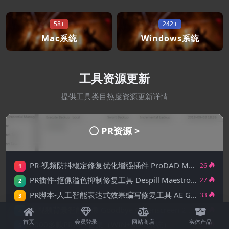
58+
242+
Mac系统
Windows系统
工具资源更新
提供工具类目热度资源更新详情
PR资源 >
PR-视频防抖稳定修复优化增强插件 ProDAD Mercalli Pro v6.0.678.
26
1
PR插件-抠像溢色抑制修复工具 Despill Maestro v1.0.1 Win
27
2
PR脚本-人工智能表达式效果编写修复工具 AE GPT V1.1.0
33
3
Pr视频背景智能抠像 Goodbye Greenscreen 2 2.3.45
24
4
首页
会员登录
网站商店
实体产品
8000多款PR插件合集（WIN+MAC系统）
28
5