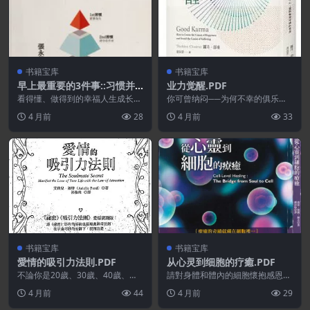
书籍宝库
书籍宝库
早上最重要的3件事::习惯并
业力觉醒.PDF
且去做,.30天改变人生的行动
看得懂、做得到的幸福人生成长
你可曾纳闷──为何不幸的俱乐部
魔法.PDF
书！ 用具体的30天步骤，每天早
临到我的头顶？想得幸福、远离悲
4 月前
28
4 月前
33
上跟着做，教你人生养...
伤不能靠自己决定吗？...
书籍宝库
书籍宝库
愛情的吸引力法則.PDF
从心灵到细胞的疗癒.PDF
不論你是20歲、30歲、40歲、甚
請對身體和體內的細胞懷抱感恩之
至70歲…… 都不要放...
情,在現實和心靈之間搭起一座溝
4 月前
44
4 月前
29
通的橋樑,啟動自我的...