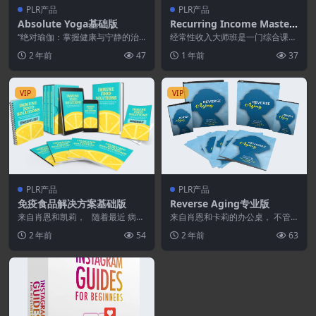
PLR产品
PLR产品
Absolute Yoga基础版
Recurring Income Masterc
lass
“绝对瑜伽：掌握健康与宁静的治
经常性收入大师班是一门综合课
疗艺术” 是全新的、包含 8个模块
程，教您如何建立和发展一个成功
2 年前
47
1 年前
37
的大型健康与保健...
的会员网站。这本循序渐...
VIP
VIP
PLR产品
PLR产品
免疫食品解决方案基础版
Reverse Aging专业版
来自肖恩和凯莉， 随着最近 病毒
来自肖恩和卡莉的办公桌， 不管
的爆发和健康状况的恶化 困扰着
你信不信，逆转老化是一门大生
2 年前
54
2 年前
63
世界几乎每个角...
意！ – ...