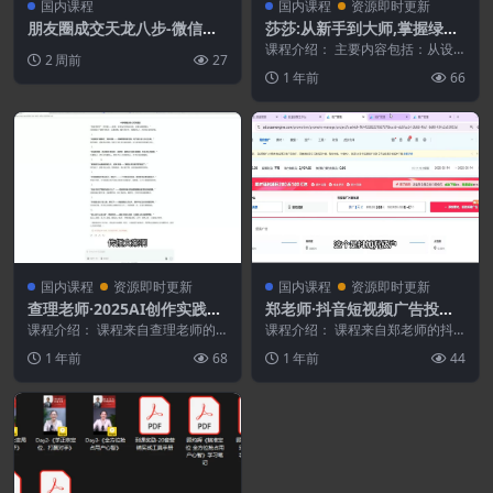
国内课程
国内课程
资源即时更新
朋友圈成交天龙八步-微信营
莎莎:从新手到大师,掌握绿幕
销-吸粉成交圈子追销
直播核心密码
课程介绍： 主要内容包括：从设
2 周前
27
备选型（绿幕/灯光/麦克风）、三
1 年前
66
大软件精通（OBS...
国内课程
资源即时更新
国内课程
资源即时更新
查理老师·2025AI创作实践必
郑老师·抖音短视频广告投放
修课
获客实操营
课程介绍： 课程来自查理老师的2
课程介绍： 课程来自郑老师的抖
025AI创作实践必修课。从认知AI
音短视频广告投放获客实操营。想
1 年前
68
1 年前
44
工具到实操创...
解决企业缺客难题？这...