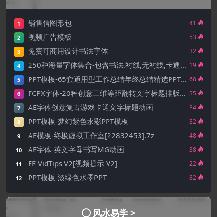
销售信图形包
41
1
视频广告模板
53
2
免费可商用设计书法字体
32
3
250种海量字体集合-包含书法,衬线,无衬线,卡通,手写等字体
19
4
PPT模板-65套通用型工作总结年终总结精选PPT模板大合集
68
5
FCPX字体-20种创意三维等距翻转文字标题排版动画
35
6
AE字体创意复古游戏卡通文字标题动画
34
7
PPT模板-梦幻紫色水彩PPT模板
32
8
AE模板-终极虚拟工作室[22832453].7z
48
9
AE字体-英文字母书写MG动画
38
10
FE VidTips V2[视频提示 V2]
22
11
PPT模板-淡绿色水墨PPT
82
12
风水易学 >