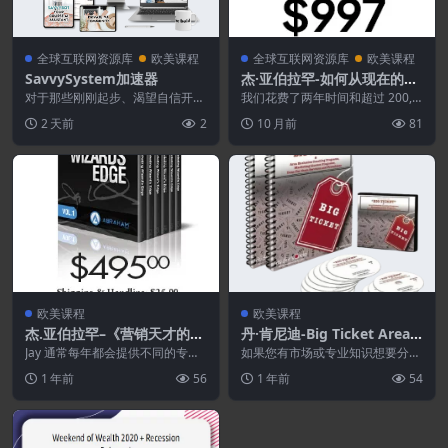
全球互联网资源库
欧美课程
全球互联网资源库
欧美课程
SavvySystem加速器
杰·亚伯拉罕-如何从现在的位
置到达你想要的位置 ($997)
对于那些刚刚起步、渴望自信开启
我们花费了两年时间和超过 200,0
虚拟助理职业生涯的准虚拟助理来
00 美元来创建这个为期 6 周的交
2 天前
2
10 月前
81
说 SavvySys...
互式咨询...
欧美课程
欧美课程
杰.亚伯拉罕–《营销天才的优
丹·肯尼迪-Big Ticket Area E
势》第1卷和第2卷（995 美
xclusive
Jay 通常每年都会提供不同的专题
如果您有市场或专业知识想要分
元）
访谈订阅服务。在《巫师之刃》节
享，现在就抓住机会，参加丹·肯
1 年前
56
1 年前
54
目中，我们改变了...
尼迪为期三天的密集信息...