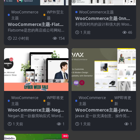
WooCommerce
WP外贸主
WooCommerce主题
主题
题
WooCommerce主题-Innov
é Couture 36.0.0–服装电商
WooCommerce主题-Flatso
利用其时尚的设计和强大的 WooC
WordPress主题
ommerce – Element...
me 3.20.9–多用途响应式Wo
Flatsome是您的商店或公司网站
1 天前
46
oCommerce主题
的完美主题，如果您是代理机构或
22 小时前
154
自由职业者，则...
WooCommerce
WP即将更
WooCommerce
WP即将更
主题
新
主题
新
WooCommerce主题-Nega
WooCommerce主题-Javax
n 1.9.0–极简WooCommerc
1.1.0–Elementor WooCom
Negan 是一款极简响应式 WordPr
Javax 是一款充满创意、操作简便
e主题
ess 主题，旨在助您将电商业务提
merce主题
的拖放式主题，专为热爱网页设计
1 天前
1
1 天前
1
升至...
的您而打造。我...