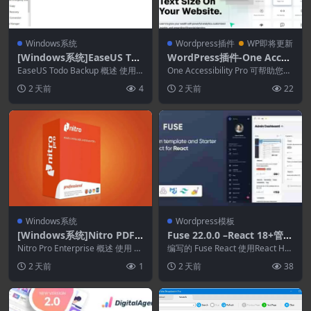
Windows系统
Wordpress插件
WP即将更新
[Windows系统]EaseUS Tod
WordPress插件-One Acces
o Backup 16.3.1 + WinPE I
sibility Pro 1.3.0–WordPre
EaseUS Todo Backup 概述 使用 E
One Accessibility Pro 可帮助您使
SO
aseUS Todo Bac...
ss增强插件
WordPress 网站...
2 天前
4
2 天前
22
Windows系统
Wordpress模板
[Windows系统]Nitro PDF P
Fuse 22.0.0 –React 18+管理
ro 26.1.6 企业版
模板
Nitro Pro Enterprise 概述 使用 Ni
编写的 Fuse React 使用React Ho
tro Pro，您可以...
oks （react 的新功能...
2 天前
1
2 天前
38