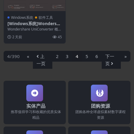
Windows系统
软件工具
[Windows系统]Wondersha
re UniConverter 17.4.7.65
Wondershare UniConverter 概述
1
UniConverter...
2 天前
45
4/390
«
上
2
3
4
5
6
下一
»
一页
页
实体产品
团购资源
推荐值得学习和收藏的优质实体
团购各种全球虚拟素材数字课程
精品
资源