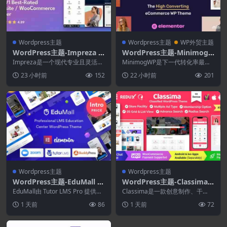
Wordpress主题
Wordpress主题
WP外贸主题
WordPress主题-Impreza 9.
WordPress主题-Minimog
1–WordPress网站和WooCo
WP 4.1.7–高转化率电子商务
Impreza是一个现代专业且灵活的
MinimogWP是下一代转化率最高
mmerce编辑器
完全响应式视网膜就绪WordPress
WordPress主题
且可扩展的 WordPress 主题，让
23 小时前
152
22 小时前
201
主题，...
您几...
Wordpress主题
Wordpress主题
WordPress主题-EduMall 4.
WordPress主题-Classima
7.0–专业LMS教育中心Word
3.0.0–分类广告WordPress
EduMall由 Tutor LMS Pro 提供支
Classima是一款创意制作、干
Press主题
持 – 一个智能...
主题
净、现代且优雅的分类广告 Word
1 天前
86
1 天前
72
Press ...