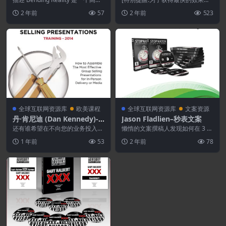
rience
触性程序，旨在以最少的时间和精
您应该每天使用潜意识音乐并不断
2 年前
57
2 年前
523
力...
循环播放，如第1天...
全球互联网资源库
欧美课程
全球互联网资源库
文案资源
丹·肯尼迪 (Dan Kennedy)-C
Jason Fladlien–秒表文案
raftsmanship of One To M
还有谁希望在不向您的业务投入一
懒惰的文案撰稿人发现如何在 3 小
any Selling
分钱的情况下完成更多销售并大幅
时内制作“接近”世界级的广告……效
1 年前
53
2 年前
78
提高您的底线？ 我想...
率高达 13...