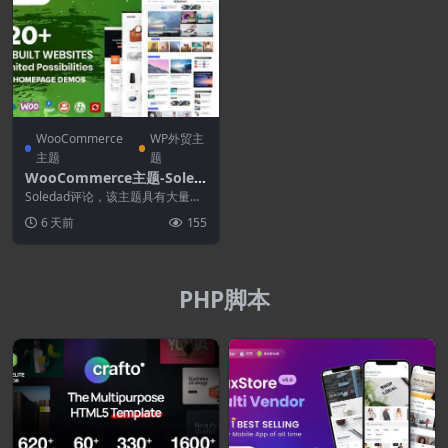
WooCommerce
WP外贸主
主题
题
WooCommerce主题-Soled
ad 8.7.5-多用途.报纸.博客和
Soledad评论，该主题具有大量功
WooCommerce WordPres
能，可帮助您创建适合您的项目的
6 天前
155
自定义网站。然...
s主题
PHP脚本