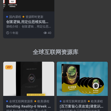
国内课程
资源即时更新
创富逻辑,用定位思维实现财
富目标
课程介绍： 创富逻辑，用定位思
维实现财富目标，想实现创收目
1 年前
40
标，先搞懂定位。课程从...
全球互联网资源库
VIP
全球互联网资源库
欧美课程
全球互联网资源库
欧美课程
Bending Reality-6 Week Q
[百万富翁心灵改造]潜意识音
uantum Manifesting Expe
乐(英文版)
描述 Bending Reality 是一个高接
[特别提醒:为了获得最快的效果，