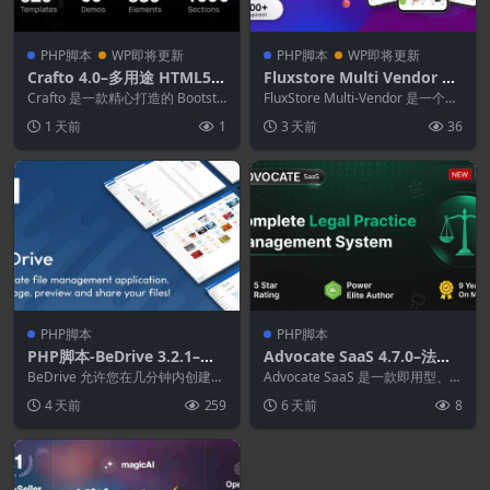
PHP脚本
WP即将更新
PHP脚本
WP即将更新
Crafto 4.0–多用途 HTML5
Fluxstore Multi Vendor 6.
模板
3.0–Flutter电子商务完整应
Crafto 是一款精心打造的 Bootstr
FluxStore Multi-Vendor 是一个完
ap 5 模板，堪称创意与功能的完...
用
整的 Flutter 应用...
1 天前
1
3 天前
36
PHP脚本
PHP脚本
PHP脚本-BeDrive 3.2.1–文
Advocate SaaS 4.7.0–法律
件共享和云存储
实践管理
BeDrive 允许您在几分钟内创建自
Advocate SaaS 是一款即用型、自
己的功能齐全、自托管的文件共享
托管的法律实践管理系统，专为律
4 天前
259
6 天前
8
和托管网站，...
师、辩...