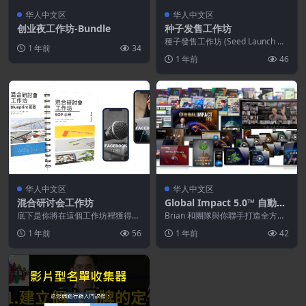
华人中文区
华人中文区
创业夜工作坊-Bundle
种子发售工作坊
種子發售工作坊 (Seed Launch W
1 年前
34
orkshop) 創作出絕對符合市場...
1 年前
46
华人中文区
华人中文区
混合研讨会工作坊
Global Impact 5.0™ 自動吸
客引擎
底下是你將在這個工作坊裡獲得
Brian 和團隊與你聯手打造全方位
的: 混合研討會藍圖: 一份可永久留
「最強市場營銷系統」Global Imp
1 年前
56
1 年前
42
存的完整藍圖，透...
ac...