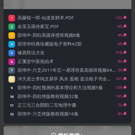
高藤聪一郎-仙道发财术.PDF
122
1
金箓玉函传家宝.PDF
65
2
邵伟中-四柱高级讲授班视频8集
49
3
邵伟华经典珍藏版电子资料42部
66
4
修真阵法大全
318
5
正藩堂中医祝由术
90
6
邵伟中-六爻2011年五一易理存真高级班视频64集
54
7
冲天居士李纯文易学 风水 面相 道法电子书全集 共17本
167
8
邵伟中-四柱预测的基本理论和方法视频5集
109
9
邵伟中-四柱绝版教程视频32集
105
10
正三元三合阴阳二宅地理中庸
73
11
邵伟中-六爻绝版教程视频16集
83
12