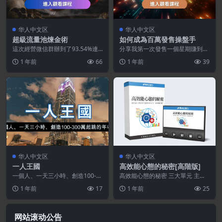
华人中文区
华人中文区
超級流量池煉金術
如何成為百萬發售操盤手
這次經營微信群辦到了93.54%連
分享我第一次發售一個星期賺到超
結點擊率以及48.27%的驚人成交
過新台幣100萬的實戰經驗，以及
1 年前
66
1 年前
39
率！！ 如果...
我六小時破千萬營收...
华人中文区
华人中文区
一人王國
高效能心態的秘密[高階版]
一個人、一天三小時、創造100-3
高效能心態的秘密 三大單元 主課
00萬起跳的年收入 资源下载资源
程 限定贈品1：如何提升生產力
1 年前
17
1 年前
25
下载价格250...
（價值NT$ 30...
网站滚动公告