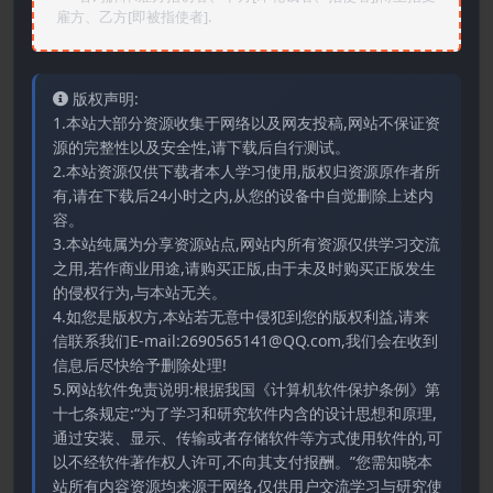
雇方、乙方[即被指使者].
版权声明:
1.本站大部分资源收集于网络以及网友投稿,网站不保证资
源的完整性以及安全性,请下载后自行测试。
2.本站资源仅供下载者本人学习使用,版权归资源原作者所
有,请在下载后24小时之内,从您的设备中自觉删除上述内
容。
3.本站纯属为分享资源站点,网站内所有资源仅供学习交流
之用,若作商业用途,请购买正版,由于未及时购买正版发生
的侵权行为,与本站无关。
4.如您是版权方,本站若无意中侵犯到您的版权利益,请来
信联系我们E-mail:2690565141@QQ.com,我们会在收到
信息后尽快给予删除处理!
5.网站软件免责说明:根据我国《计算机软件保护条例》第
十七条规定:“为了学习和研究软件内含的设计思想和原理,
通过安装、显示、传输或者存储软件等方式使用软件的,可
以不经软件著作权人许可,不向其支付报酬。”您需知晓本
站所有内容资源均来源于网络,仅供用户交流学习与研究使