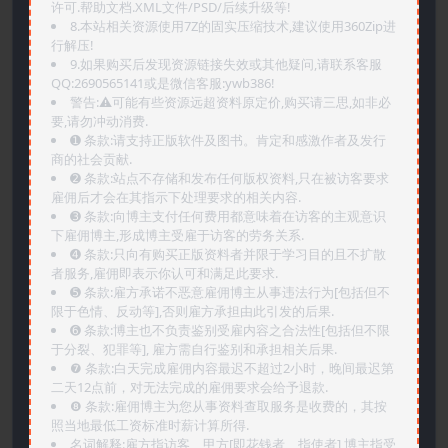
许可.帮助文档.XML文件/PSD/后续升级等!
8.本站相关资源使用7Z的固实压缩技术,建议使用360Zip进
行解压!
9.如果购买后发现资源链接失效或其他疑问,请联系客服
QQ:2690565141或是微信客服:ywb386!
警告:⚠️可能有些资源远超资料原定价,购买请三思,如非必
要,请勿冲动消费.
➊️ 条款:请支持正版软件及图书。肯定和感激作者及发行
商的社会贡献.
➋️ 条款:站点不存储和发布任何版权资料,只在被访客要求
雇佣后才会在其指示下处理要求的相关内容.
➌️ 条款:向博主支付任何费用都意味着在访客的主观意识
下雇佣博主,形成博主受雇于访客的劳务关系.
➍️ 条款:只向有购买正版资料者并限于学习目的且不扩散
者服务,雇佣即表示你认可和满足此要求.
➎ 条款:雇方承诺不恶意雇佣博主从事违法行为[包括但不
限于色情、反动等],否则雇方承担由此引发的后果.
➏️ 条款:博主也不负责鉴别受雇内容之合法性[包括但不限
于分裂、犯罪等], 雇方需自行鉴别和承担相关后果.
❼ 条款:白天完成雇佣内容最迟不超过2小时，晚间最迟第
二天12点前，对无法完成的雇佣要求会给予退款.
❽ 条款:雇佣博主为您从事资料查取服务是收费的，其按
照当地最低工资标准时薪计算所得.
名词解释:雇方指访客、甲方[即花钱者、指使者],博主指受