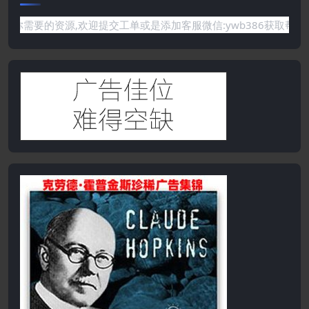
需要的资源,欢迎提交工单或是添加客服微信:ywb386获取帮助！