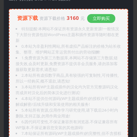
资源下载
3160
资源下载价格
元
立即购买
特别提醒:本网站不保证所有资源永久更新资源!一般情况
下大部分资源包括WordPress主题和插件资源等随时都在更
新
0.本站为非盈利性网站,所有虚拟产品标注的价格为站长收
集、整理、维护网站正常运营所付出的劳动报酬!
1.免费资源为第三方数据库,本网站不存储第三方数据,链
接失效,会及时更新,免费资源不提供非会员服务,请勿添加客
服获取更新需求,请悉知!
2.本站所有虚拟数字商品,具有较强的可复制性,可传播性,
所以一经购买,概不退款,请悉知!
3.本站所有WP主题或插件的汉化均为官方完整源码汉化
而成并对汉化后的简体汉化进行测试!
4.本站不提供任何源码(WP主题或插件)的授权许可证/破
解或解密/后续升级和安装使用的相关服务!
5.本站所有资源,仅用作学习研究使用,请下载后24小时内
删除,支持正版,勿用作商业用途!
6.因代码可变性,不保证兼容所有浏览器.不保证兼容所有
WP版本.不保证兼容您安装的其他源码!
7.本站保证所有源码(WP主题或插件)的完整性,但不含授权