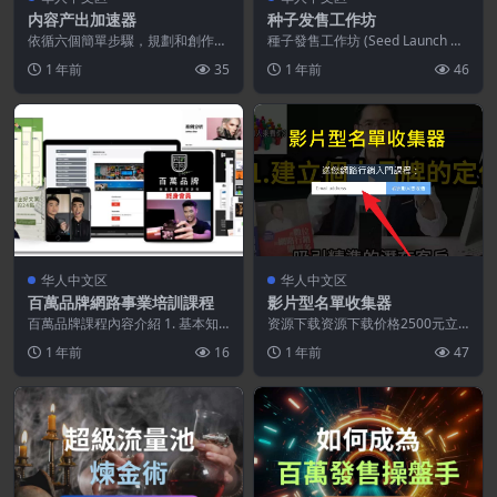
内容产出加速器
种子发售工作坊
依循六個簡單步驟，規劃和創作出
種子發售工作坊 (Seed Launch W
六個月的價值內容！ 這次所教的
orkshop) 創作出絕對符合市場...
1 年前
35
1 年前
46
方法可以用在任何社群...
华人中文区
华人中文区
百萬品牌網路事業培訓課程
影片型名單收集器
百萬品牌課程內容介紹 1. 基本知
资源下载资源下载价格2500元立
識 會帶過你一些基本的概念，協
即购买特别提醒:本网站不保证所
1 年前
16
1 年前
47
助你加入課程的私...
有资源永久更新资源...