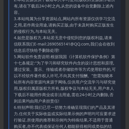
有,请在下载后24小时之内,从您的设备中自觉删除上述内
容。
3.本站纯属为分享资源站点,网站内所有资源仅供学习交流
之用,若作商业用途,请购买正版,由于未及时购买正版发生
的侵权行为,与本站无关。
4.如您是版权方,本站若无意中侵犯到您的版权利益,请来
信联系我们E-mail:2690565141@QQ.com,我们会在收到
信息后尽快给予删除处理!
5.网站软件免责说明:根据我国《计算机软件保护条例》第
十七条规定:“为了学习和研究软件内含的设计思想和原理,
通过安装、显示、传输或者存储软件等方式使用软件的,可
以不经软件著作权人许可,不向其支付报酬。”您需知晓本
站所有内容资源均来源于网络,仅供用户交流学习与研究使
用,版权归属原版权方所有,版权争议与本站无关,用户本人
下载后不能用作商业或非法用途,需在24小时之内删除,否
则后果均由用户承担责任!
6.特别声明:我们已尽一切努力准确呈现我们的产品及其潜
力.任何关于实际收益或实际结果示例的声明均可应要求进
行验证.所使用的推荐和示例均为特殊结果,不适用于普通
购买者,亦不代表或保证任何人都能获得相同或类似的结