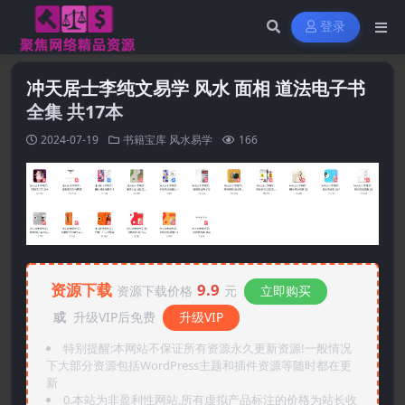
登录
冲天居士李纯文易学 风水 面相 道法电子书
全集 共17本
2024-07-19
书籍宝库
风水易学
166
资源下载
9.9
资源下载价格
元
立即购买
或
升级VIP后免费
升级VIP
特别提醒:本网站不保证所有资源永久更新资源!一般情况
下大部分资源包括WordPress主题和插件资源等随时都在更
新
0.本站为非盈利性网站,所有虚拟产品标注的价格为站长收