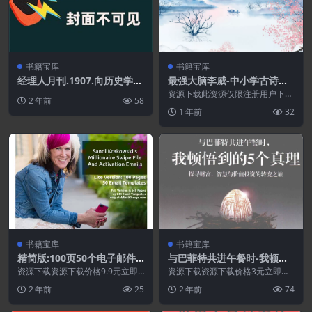
书籍宝库
书籍宝库
经理人月刊.1907.向历史学职
最强大脑李威-中小学古诗文
场生存术.PDF
记忆教材.PDF
资源下载此资源仅限注册用户下
2 年前
58
载，请先登录特别提醒:本网站不
1 年前
32
保证所有资源永久更新资...
书籍宝库
书籍宝库
精简版:100页50个电子邮件
与巴菲特共进午餐时-我顿悟
模板.PDF
到的5个真理-探寻财富.智慧
资源下载资源下载价格9.9元立即
资源下载资源下载价格3元立即购
购买特别提醒:本网站不保证所有
与价值投资的转变之旅.PDF
买 或 ...
2 年前
25
2 年前
74
资源永久更新资源!...