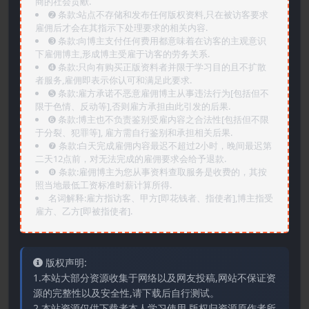
商的社会贡献.
➋️ 条款:站点不存储和发布任何版权资料,只在被访客要求
雇佣后才会在其指示下处理要求的相关内容.
➌️ 条款:向博主支付任何费用都意味着在访客的主观意识
下雇佣博主,形成博主受雇于访客的劳务关系.
➍️ 条款:只向有购买正版资料者并限于学习目的且不扩散
者服务,雇佣即表示你认可和满足此要求.
➎ 条款:雇方承诺不恶意雇佣博主从事违法行为[包括但不
限于色情、反动等],否则雇方承担由此引发的后果.
➏️ 条款:博主也不负责鉴别受雇内容之合法性[包括但不限
于分裂、犯罪等], 雇方需自行鉴别和承担相关后果.
❼ 条款:白天完成雇佣内容最迟不超过2小时，晚间最迟第
二天12点前，对无法完成的雇佣要求会给予退款.
❽ 条款:雇佣博主为您从事资料查取服务是收费的，其按
照当地最低工资标准时薪计算所得.
名词解释:雇方指访客、甲方[即花钱者、指使者],博主指受
雇方、乙方[即被指使者].
版权声明:
1.本站大部分资源收集于网络以及网友投稿,网站不保证资
源的完整性以及安全性,请下载后自行测试。
2.本站资源仅供下载者本人学习使用,版权归资源原作者所