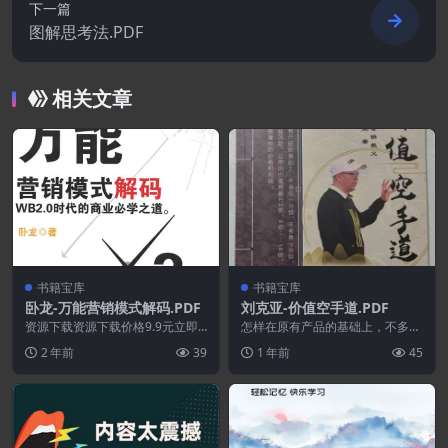
下一篇
图解思考法.PDF
相关文章
书籍宝库
书籍宝库
卧龙-万能营销模式解码.PDF
刘克亚-价值空手道.PDF
资源下载资源下载价格9.9元立即
怎样在原有产品的基础上，不多花
购买 或 &nb...
一分钱，不多费一分钟，不多冒一
2 年前
39
1 年前
45
丝风险，让你的价值感...