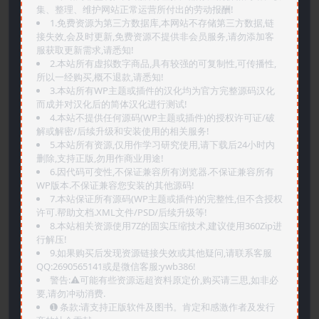
集、整理、维护网站正常运营所付出的劳动报酬!
1.免费资源为第三方数据库,本网站不存储第三方数据,链
接失效,会及时更新,免费资源不提供非会员服务,请勿添加客
服获取更新需求,请悉知!
2.本站所有虚拟数字商品,具有较强的可复制性,可传播性,
所以一经购买,概不退款,请悉知!
3.本站所有WP主题或插件的汉化均为官方完整源码汉化
而成并对汉化后的简体汉化进行测试!
4.本站不提供任何源码(WP主题或插件)的授权许可证/破
解或解密/后续升级和安装使用的相关服务!
5.本站所有资源,仅用作学习研究使用,请下载后24小时内
删除,支持正版,勿用作商业用途!
6.因代码可变性,不保证兼容所有浏览器.不保证兼容所有
WP版本.不保证兼容您安装的其他源码!
7.本站保证所有源码(WP主题或插件)的完整性,但不含授权
许可.帮助文档.XML文件/PSD/后续升级等!
8.本站相关资源使用7Z的固实压缩技术,建议使用360Zip进
行解压!
9.如果购买后发现资源链接失效或其他疑问,请联系客服
QQ:2690565141或是微信客服:ywb386!
警告:⚠️可能有些资源远超资料原定价,购买请三思,如非必
要,请勿冲动消费.
➊️ 条款:请支持正版软件及图书。肯定和感激作者及发行