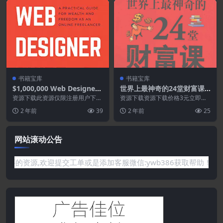
书籍宝库
书籍宝库
$1,000,000 Web Designer
世界上最神奇的24堂财富课-
Guide A Practical Guide fo
获得财富的终极秘密.PDF
资源下载此资源仅限注册用户下
资源下载资源下载价格3元立即购
r Wealth and Freedom as
载，请先登录特别提醒:本网站不
买 或 ...
2 年前
39
2 年前
25
保证所有资源永久更新资...
an Online Freelancer-Fox
Web School.epub
网站滚动公告
没有你需要的资源,欢迎提交工单或是添加客服微信:ywb386获取