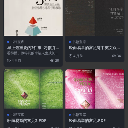
书籍宝库
书籍宝库
早上最重要的3件事::习惯并
轻而易举的富足3[中英文双语
且去做,.30天改变人生的行动
新版].PDF
看得懂、做得到的幸福人生成长
4 月前
34
魔法.PDF
书！ 用具体的30天步骤，每天早
4 月前
29
上跟着做，教你人生养...
书籍宝库
书籍宝库
轻而易举的富足2.PDF
轻而易举的富足.PDF