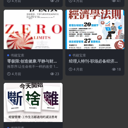
4 月前
29
4 月前
41
书籍宝库
书籍宝库
零极限:创造健康.平静与财富
经理人特刊-职场必备经济学
的夏威夷疗法.PDF
法则.PDF
推荐序:让生命有不一样的改变 11
4 月前
18
作者序:平静从这里开始 13 作者序:
4 月前
23
宇宙的...