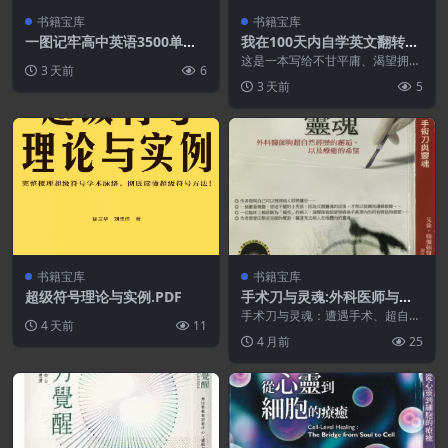
书籍宝库
书籍宝库
一图记牢高中英语3500单词.
我在100天内自学英文翻转人
PDF
生 : 跟读电影成为英文口说高
这是一本写给不甘平庸、渴望拥有
3 天前
6
手
比现在更好人生的人的激励之书!
3 天前
5
在书中,梦想导师张...
书籍宝库
书籍宝库
超级符号理论与实例.PDF
手术刀与灵魂:外科医师与超
自然经历的邂逅,以及疗愈的
手术刀与灵魂：遭遇手术、超自然
4 天前
11
希望.PDF
和希望的治愈力量Allan J. Hamilto
4 月前
25
n...