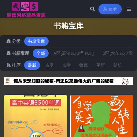
登录
书籍宝库
分类
书籍宝库
书籍宝库
全部
A区[高清或扫描.PDF]
B区[水印或少量水印
排序
最新
热度
点赞
收藏
更新
随机