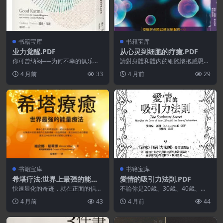
书籍宝库
书籍宝库
业力觉醒.PDF
从心灵到细胞的疗癒.PDF
你可曾纳闷──为何不幸的俱乐部
請對身體和體內的細胞懷抱感恩之
临到我的头顶？想得幸福、远离悲
情,在現實和心靈之間搭起一座溝
4 月前
33
4 月前
29
伤不能靠自己决定吗？...
通的橋樑,啟動自我的...
书籍宝库
书籍宝库
希塔疗法:世界上最强的能量
愛情的吸引力法則.PDF
疗法.PDF
快速显化的奇迹，就在正面的信念
不論你是20歲、30歲、40歲、甚
中全身进入希塔波状态，结合大地
至70歲…… 都不要放...
4 月前
43
4 月前
44
的能量，以无条件的爱...