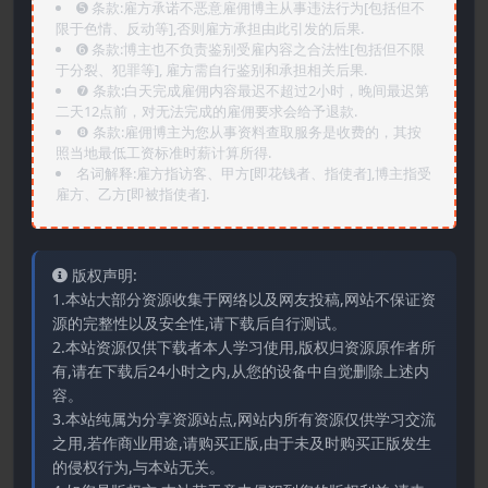
➎ 条款:雇方承诺不恶意雇佣博主从事违法行为[包括但不
限于色情、反动等],否则雇方承担由此引发的后果.
➏️ 条款:博主也不负责鉴别受雇内容之合法性[包括但不限
于分裂、犯罪等], 雇方需自行鉴别和承担相关后果.
❼ 条款:白天完成雇佣内容最迟不超过2小时，晚间最迟第
二天12点前，对无法完成的雇佣要求会给予退款.
❽ 条款:雇佣博主为您从事资料查取服务是收费的，其按
照当地最低工资标准时薪计算所得.
名词解释:雇方指访客、甲方[即花钱者、指使者],博主指受
雇方、乙方[即被指使者].
版权声明:
1.本站大部分资源收集于网络以及网友投稿,网站不保证资
源的完整性以及安全性,请下载后自行测试。
2.本站资源仅供下载者本人学习使用,版权归资源原作者所
有,请在下载后24小时之内,从您的设备中自觉删除上述内
容。
3.本站纯属为分享资源站点,网站内所有资源仅供学习交流
之用,若作商业用途,请购买正版,由于未及时购买正版发生
的侵权行为,与本站无关。