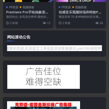
PR资源
视频模板
PR资源
视频模板
Premiere Pro手绘抽象形状
动感音乐视频转场和特效PR
插件
预设
项目特点: 全高清分辨率 颜色控制
预设具有 50 多种独特的音乐视频
包括视频教程 Premiere Pro 20...
效果，让您的视频编辑脱颖而出！
2 年前
15
2 年前
24
使用我们简单的拖...
网站滚动公告
你需要的资源,欢迎提交工单或是添加客服微信:ywb386获取帮助