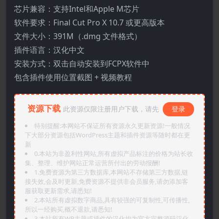
芯片兼容：支持Intel和Apple M芯片
软件要求：Final Cut Pro X 10.7 或更高版本
文件大小：391M（.dmg 文件格式）
插件语言：汉化中文
安装方式：双击自动安装到FCPX软件中
包含插件使用位置截图 + 视频教程
资源下载
此资源仅限注册用户下载，请先
登录
特别提醒:本网站不保证所有资源永久更新资源!一般情况
下大部分资源包括WordPress主题和插件资源等随时都在更
新
0.本站为非盈利性网站,所有虚拟产品标注的价格为站长收
集、整理、维护网站正常运营所付出的劳动报酬!
1.免费资源为第三方数据库,本网站不存储第三方数据,链
接失效,会及时更新,免费资源不提供非会员服务,请勿添加客
服获取更新需求,请悉知!
2.本站所有虚拟数字商品,具有较强的可复制性,可传播性,
所以一经购买,概不退款,请悉知!
3.本站所有WP主题或插件的汉化均为官方完整源码汉化