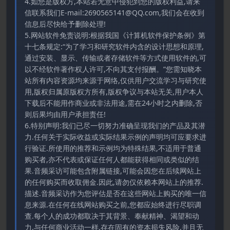
4.如您是版权方,本站若无意中侵犯到您的版权利益,请来
信联系我们E-mail:2690565141@QQ.com,我们会在收到
信息后尽快给予删除处理!
5.网站软件免责说明:根据我国《计算机软件保护条例》第
十七条规定:“为了学习和研究软件内含的设计思想和原理,
通过安装、显示、传输或者存储软件等方式使用软件的,可
以不经软件著作权人许可,不向其支付报酬。”您需知晓本
站所有内容资源均来源于网络,仅供用户交流学习与研究使
用,版权归属原版权方所有,版权争议与本站无关,用户本人
下载后不能用作商业或非法用途,需在24小时之内删除,否
则后果均由用户承担责任!
6.特别声明:我们已尽一切努力准确呈现我们的产品及其潜
力.任何关于实际收益或实际结果示例的声明均可应要求进
行验证.所使用的推荐和示例均为特殊结果,不适用于普通
购买者,亦不代表或保证任何人都能获得相同或类似的结
果.音频采访可能包含附属链接,可能会因您在后续网站上
的任何购买而收取佣金.因此,请勿仅依赖本网站上的推荐.
描述.音频采访作为您评估是否在这些网站上购买的唯一信
息来源.在任何在线网站购买之前,您都应始终进行尽职调
查.每个人的成功都取决于其背景、奉献精神、渴望和动
力.与任何商业活动一样,存在固有的资本损失风险,并且无