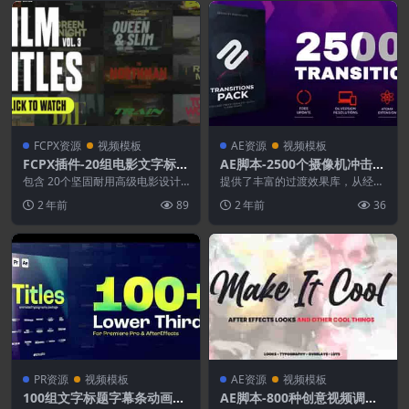
FCPX资源
视频模板
AE资源
视频模板
FCPX插件-20组电影文字标题
AE脚本-2500个摄像机冲击缩
排版视觉设计
放图形切割纸张定格故障笔刷
包含 20个坚固耐用高级电影设计
提供了丰富的过渡效果库，从经典
标题（包含横屏和竖屏），可在您
水墨视频转场预设
的淡入淡出到令人惊叹的创新过
2 年前
89
2 年前
36
选择的编辑软件中无...
渡。无论您是制作电影杰...
PR资源
视频模板
AE资源
视频模板
100组文字标题字幕条动画PR
AE脚本-800种创意视频调色