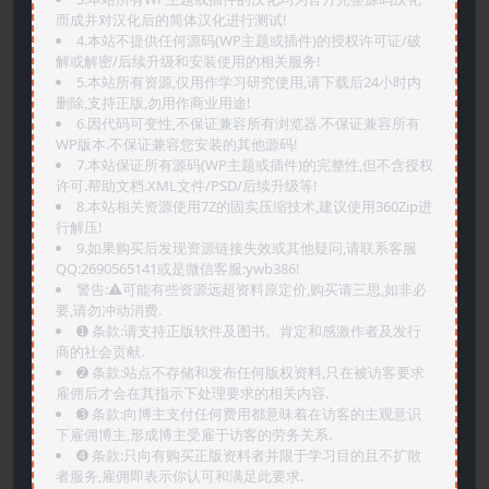
而成并对汉化后的简体汉化进行测试!
4.本站不提供任何源码(WP主题或插件)的授权许可证/破
解或解密/后续升级和安装使用的相关服务!
5.本站所有资源,仅用作学习研究使用,请下载后24小时内
删除,支持正版,勿用作商业用途!
6.因代码可变性,不保证兼容所有浏览器.不保证兼容所有
WP版本.不保证兼容您安装的其他源码!
7.本站保证所有源码(WP主题或插件)的完整性,但不含授权
许可.帮助文档.XML文件/PSD/后续升级等!
8.本站相关资源使用7Z的固实压缩技术,建议使用360Zip进
行解压!
9.如果购买后发现资源链接失效或其他疑问,请联系客服
QQ:2690565141或是微信客服:ywb386!
警告:⚠️可能有些资源远超资料原定价,购买请三思,如非必
要,请勿冲动消费.
➊️ 条款:请支持正版软件及图书。肯定和感激作者及发行
商的社会贡献.
➋️ 条款:站点不存储和发布任何版权资料,只在被访客要求
雇佣后才会在其指示下处理要求的相关内容.
➌️ 条款:向博主支付任何费用都意味着在访客的主观意识
下雇佣博主,形成博主受雇于访客的劳务关系.
➍️ 条款:只向有购买正版资料者并限于学习目的且不扩散
者服务,雇佣即表示你认可和满足此要求.