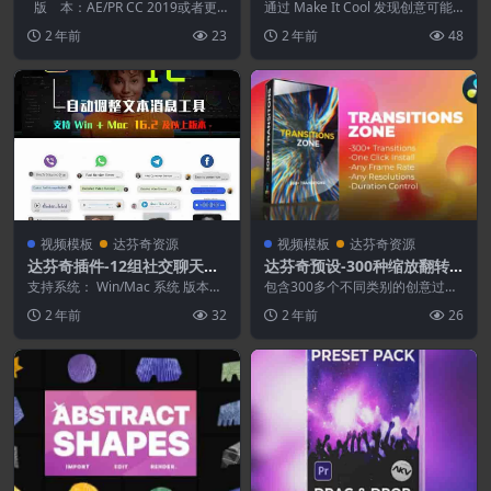
预设
叠加外观特效文字标题预设
版 本：AE/PR CC 2019或者更
通过 Make It Cool 发现创意可能
高版本 分辨率：4K高清384...
Make It Cool
性的宝库，其中包括广泛的类别选
2 年前
23
2 年前
48
择，可...
视频模板
达芬奇资源
视频模板
达芬奇资源
达芬奇插件-12组社交聊天短
达芬奇预设-300种缩放翻转
信自动调整文本消息工具
平移抖动故障变形扭曲图形分
支持系统： Win/Mac 系统 版本要
包含300多个不同类别的创意过
求：DaVinci Resolve 17...
割转场预设 Transition Zone
渡。只需在时间轴中拖放即可使
2 年前
32
2 年前
26
用。所有过渡都将根据合...