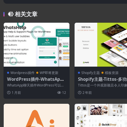
相关文章
Wordpress插件
WP即将更新
Shopify主题
模板资源
WordPress插件-WhatsApp
Shopify主题-Tittos-多
Chat Help WordPress 3.3.0
opify主题
WhatsApp聊天插件WordPress可以帮
Tittos是一个外观新颖且令人印
助您在几分钟内为您的WordPr...
的在线商店Shopify主题。无论是大
1 月前
12
2 年前