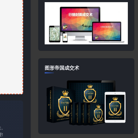
图形帝国成交术
关。
!