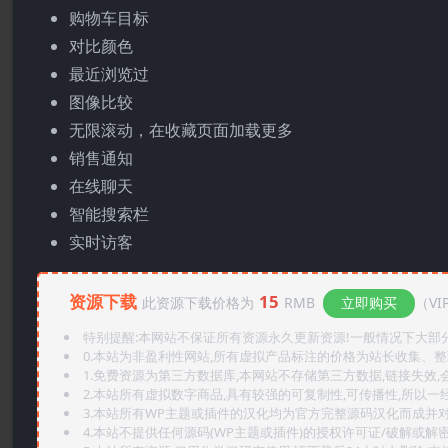
购物车目标
对比颜色
最近浏览过
图像比较
无限滚动，在收藏页面加载更多
销售通知
在线聊天
智能搜索栏
实时访客
资源下载
15
此资源下载价格为
RMB
立即购买
（VI
特别提醒:本网站不保证所有资源永久更新资源!一般情况下大部分资
0.本站为非盈利性网站,所有虚拟产品标注的价格为站长收集、
1.免费资源为第三方数据库,本网站不存储第三方数据,链接失效,
2.本站所有虚拟数字商品,具有较强的可复制性,可传播性,所以一经
3.本站所有WP主题或插件的汉化均为官方完整源码汉化而成并
4.本站不提供任何源码(WP主题或插件)的授权许可证/破解或解