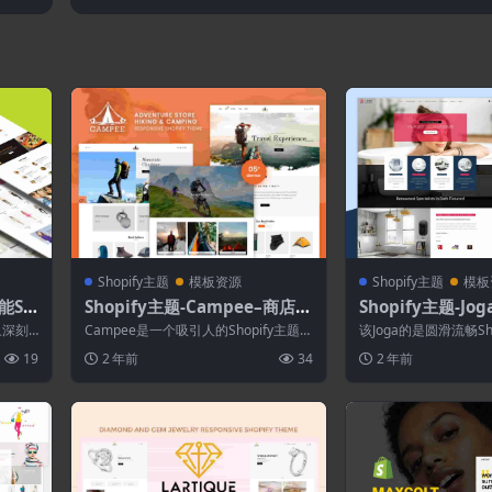
2.0
3.0(主题模块)
Shopify主题
模板资源
Shopify主题
模板
功能Sh
Shopify主题-Campee–商店远
Shopify主题-Jo
足和露营Shopify主题
opify主题
象深刻
Campee是一个吸引人的Shopify主题，
该Joga的是圆滑流畅Sh
型...
它是为在线商店创建的，其销售远
论规模大小，它都是构
19
2 年前
34
2 年前
足，...
销...