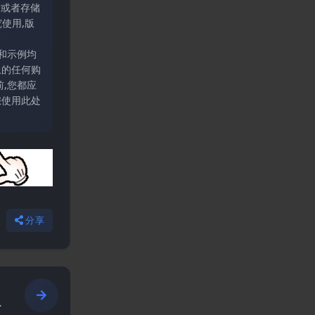
输或者存储
使用,版
和示例均
上的任何购
,您都应
您使用此处
分享