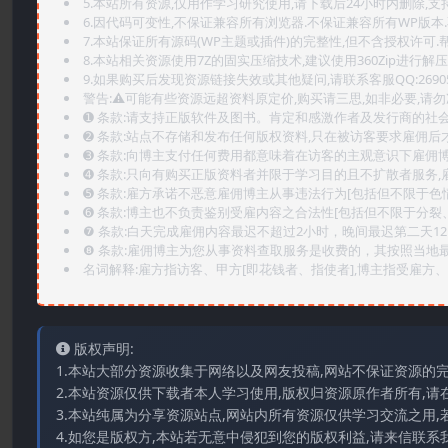
5.本站所有资源,仅用作学习研究使用,请下载后24小时内删除,支
6.因代码可变性,不保证兼容所有浏览器.不保证兼容所有WP版本
7.本站保证所有源码(WP主题或插件)的完整性,但不含授权许可.帮助
8.本站相关资源使用7Z的固实压缩技术,建议使用360Zip进行解压
9.如果购买后发现资源链接失效或其他疑问,请联系客服QQ:2690565
警告:⚠️可能有些资源远超资料原定价,购买请三思,如非必要,请勿
➊️ 条款:请支持正版软件及图书。肯定和感激作者及发行商的社会
➋️ 条款:站点不存储和发布任何版权资料,只在被访客要求雇佣
➌️ 条款:向博主支付任何费用都意味着在访客的主观意识下雇佣
➍️ 条款:只向有购买正版资料者并限于学习目的且不扩散者服务
➎ 条款:雇方承诺不恶意雇佣博主从事违法行为[包括但不限于色
➏️ 条款:博主也不负责鉴别受雇内容之合法性[包括但不限于分裂
❼ 条款:白天完成雇佣内容最迟不超过2小时，晚间最迟第二天1
❽ 条款:雇佣博主为您从事资料查取服务是收费的，其按照当地
名词解释:雇方指访客、甲方[即花钱者、指使者],博主指受雇方、乙
版权声明:
1.本站大部分资源收集于网络以及网友投稿,网站不保证资源的
2.本站资源仅供下载者本人学习使用,版权归资源原作者所有,请
3.本站纯属为分享资源站点,网站内所有资源仅供学习交流之用,
4.如您是版权方,本站若无意中侵犯到您的版权利益,请来信联系我们E-