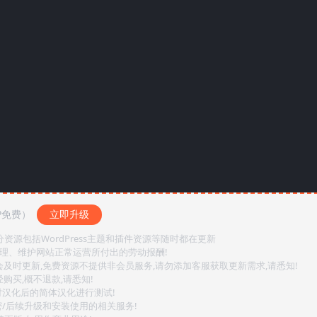
P免费）
立即升级
源包括WordPress主题和插件资源等随时都在更新
整理、维护网站正常运营所付出的劳动报酬!
会及时更新,免费资源不提供非会员服务,请勿添加客服获取更新需求,请悉知!
购买,概不退款,请悉知!
对汉化后的简体汉化进行测试!
密/后续升级和安装使用的相关服务!