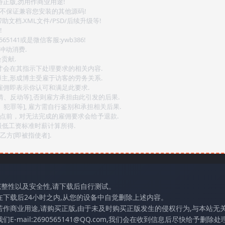
持正版,勿用作商业用途!
.不保证兼容您安装的其他源码!
文档.XML文件/PSD/后续升级等!
!
141或是微信客服:ywb386!
冲动消费.
贡献.
后才会在其指示下处理要求的相关内容.
博主,形成博主受雇于访客的劳务关系.
,雇佣即表示你认可和满足此要求.
情、反动等],否则雇方承担由此引发的后果.
、犯罪等], 雇方需自行鉴别和承担相关后果.
2点前，对无法完成的雇佣要求会给予退款.
最低工资标准时薪计算所得.
方[即被指使者].
完整性以及安全性,请下载后自行测试。
在下载后24小时之内,从您的设备中自觉删除上述内容。
若作商业用途,请购买正版,由于未及时购买正版发生的侵权行为,与本站无
mail:2690565141@QQ.com,我们会在收到信息后尽快给予删除处理