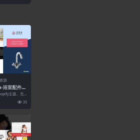
资源
ga-浴室配件Sh
opify主题。无
建在线浴室配件
35