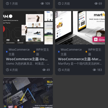
merce主题
项目。此外，作为拥有超过 11
ommerce商店生成器
dPress 开发人员和顾问为他们的
1 月前
109
2 月前
69
年...
客...
WooCommerce
WP外贸主
WooCommerce
WP外贸主
主题
题
主题
题
WooCommerce主题-Uom
WooCommerce主题-Martf
o 2.0.36–多用途WooComm
ury 3.3.9–WooCommerce
Uomo 为您的家具店、时装店、家
Martfury 是一个现代而灵活的Wo
erce WordPress主题
具店、男装店、女装店、配饰店、
市场WordPress主题
oCommerce Marketplac...
4 月前
49
4 月前
183
化妆品店、运动和...