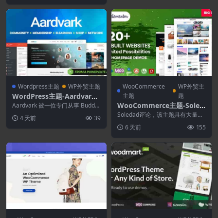
Wordpress主题
WP外贸主题
WooCommerce
WP外贸主
WordPress主题-Aardvark
主题
题
4.7.2–社区.会员.BuddyPres
WooCommerce主题-Soled
Aardvark 被一位专门从事 Buddy
s主题
Press 主题的精英作者充满信心
ad 8.7.5-多用途.报纸.博客和
Soledad评论，该主题具有大量功
4 天前
39
地...
WooCommerce WordPres
能，可帮助您创建适合您的项目的
6 天前
155
自定义网站。然...
s主题