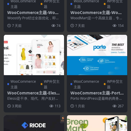
WooCommerce
WP外贸主
WooCommerce
WP外贸主
主题
题
主题
题
WooCommerce主题-Woos
WooCommerce主题-Wood
tify Pro 1.9.3-WooComme
Mart 8.5.7-多用途WooCom
Woostify Pro经过全面优化，即使
WoodMart是一个高级主题，专为
rce插件
根本没有应用任何优化，也能让您
merce主题
创建 WooCommerce 在线商店而
7 天前
74
7 天前
154
的网站保...
优化...
WooCommerce
WP外贸主
WooCommerce
WP外贸主
主题
题
主题
题
WooCommerce主题-Elessi
WooCommerce主题-Porto
6.6.2-WooCommerce AJA
7.9.1–多用途和WooComme
Elessi是干净、现代、用户友好的
Porto WordPress是最终的商务和
X WordPress主题
WooCommerce 主题，具有许多
rce主题
woocommerce WordPr...
3 周前
113
1 月前
267
功能...