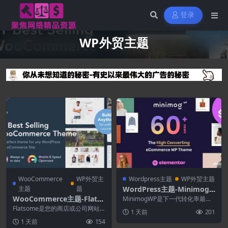
登录
WP外贸主题
WooCommerce
WP外贸主
Wordpress主题
WP外贸主题
主题
题
WordPress主题-Minimog
WP 4.1.7–高转化率电子商务
WooCommerce主题-Flatso
MinimogWP是下一代转化率最高
WordPress主题
且可扩展的 WordPress 主题，让
me 3.20.9–多用途响应式Wo
Flatsome是您的商店或公司网站
1 天前
201
您几...
oCommerce主题
的完美主题，如果您是代理机构或
1 天前
154
自由职业者，则...