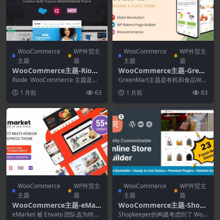
WooCommerce
WP外贸主
WooCommerce
WP外贸主
主题
题
主题
题
WooCommerce主题-Riode
WooCommerce主题-Green
1.6.30-多用途WooCommer
Mart 4.3.1-有机食品WooCo
Riode WooCommerce 主题是终
GreenMart主题是有机和食品Wo
ce主题
极 WooCommerce Wor...
mmerce WordPress主题
oCommerce主题，它灵活且可自
1 月前
63
1 月前
83
定义，...
WooCommerce
WP外贸主
WooCommerce
WP外贸主
主题
题
主题
题
WooCommerce主题-eMar
WooCommerce主题-Shop
ket 8.2.3–多用途WooCom
keeper 8.6.0–多用途WooC
eMarket 被 Envato 团队选为特色
Shopkeeper的构建考虑到了 Wor