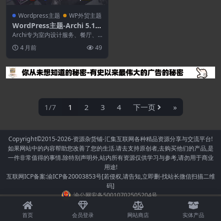
Wordpress主题
WP外贸主题
WordPress主题-Archi 5.1.7
–室内设计WordPress主题
Archi专为室内设计服务、餐厅、
外观设计、厨房设计、客厅设计、
4 月前
49
主卧室设计等。 ...
1/7
1
2
3
4
下一页
»
Copyright©2015-2026
-资源杂货铺-汇集互联网各种精品资源分享与交流平台!
如果网站中的内容帮助您改善了您的生活.请去支持原创者,去购买他们的产品,是
一件非常值得的事情.除特别声明外,站内所有资源仅供学习与参考,请勿用于商业
用途!
互联网ICP备案:渝ICP备20003853号[若侵权,请告知,立即删-找站长微信扫描二维
码]
渝公网安备50010702505204号
首页
会员登录
网站商店
实体产品