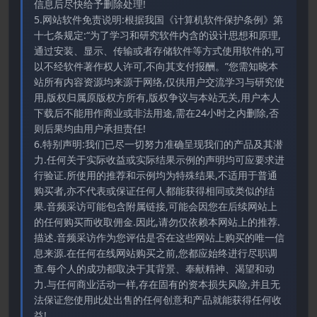
信息后尽快给予删除处理!
5.网站软件免责说明:根据我国《计算机软件保护条例》第
十七条规定:“为了学习和研究软件内含的设计思想和原理,
通过安装、显示、传输或者存储软件等方式使用软件的,可
以不经软件著作权人许可,不向其支付报酬。”您需知晓本
站所有内容资源均来源于网络,仅供用户交流学习与研究使
用,版权归属原版权方所有,版权争议与本站无关,用户本人
下载后不能用作商业或非法用途,需在24小时之内删除,否
则后果均由用户承担责任!
6.特别声明:我们已尽一切努力准确呈现我们的产品及其潜
力.任何关于实际收益或实际结果示例的声明均可应要求进
行验证.所使用的推荐和示例均为特殊结果,不适用于普通
购买者,亦不代表或保证任何人都能获得相同或类似的结
果.音频采访可能包含附属链接,可能会因您在后续网站上
的任何购买而收取佣金.因此,请勿仅依赖本网站上的推荐.
描述.音频采访作为您评估是否在这些网站上购买的唯一信
息来源.在任何在线网站购买之前,您都应始终进行尽职调
查.每个人的成功都取决于其背景、奉献精神、渴望和动
力.与任何商业活动一样,存在固有的资本损失风险,并且无
法保证您使用此处出售的任何创意和产品就能获得任何收
益!