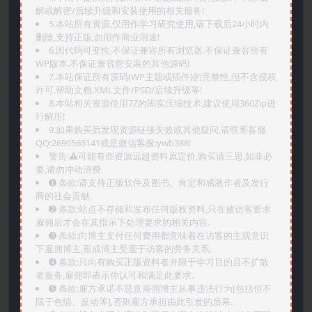
解或解密/后续升级和安装使用的相关服务!
5.本站所有资源,仅用作学习研究使用,请下载后24小时内
删除,支持正版,勿用作商业用途!
6.因代码可变性,不保证兼容所有浏览器.不保证兼容所有
WP版本.不保证兼容您安装的其他源码!
7.本站保证所有源码(WP主题或插件)的完整性,但不含授权
许可.帮助文档.XML文件/PSD/后续升级等!
8.本站相关资源使用7Z的固实压缩技术,建议使用360Zip进
行解压!
9.如果购买后发现资源链接失效或其他疑问,请联系客服
QQ:2690565141或是微信客服:ywb386!
警告:⚠️可能有些资源远超资料原定价,购买请三思,如非必
要,请勿冲动消费.
➊️ 条款:请支持正版软件及图书。肯定和感激作者及发行
商的社会贡献.
➋️ 条款:站点不存储和发布任何版权资料,只在被访客要求
雇佣后才会在其指示下处理要求的相关内容.
➌️ 条款:向博主支付任何费用都意味着在访客的主观意识
下雇佣博主,形成博主受雇于访客的劳务关系.
➍️ 条款:只向有购买正版资料者并限于学习目的且不扩散
者服务,雇佣即表示你认可和满足此要求.
➎ 条款:雇方承诺不恶意雇佣博主从事违法行为[包括但不
限于色情、反动等],否则雇方承担由此引发的后果.