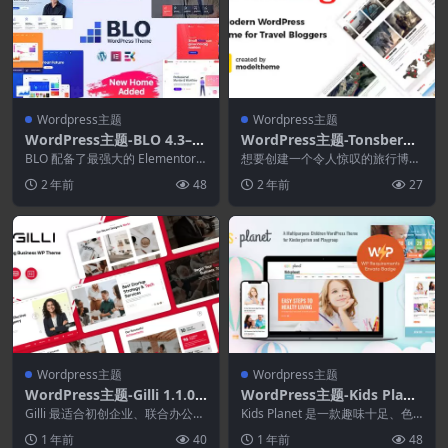
Wordpress主题
Wordpress主题
WordPress主题-BLO 4.3–企
WordPress主题-Tonsberg
业商务WordPress主题
1.5–适合旅行博客作者的现代
BLO 配备了最强大的 Elementor
想要创建一个令人惊叹的旅行博客
拖放可视化页面构建器和 Eleme
WordPress主题
WordPress 网站？厌倦了测试和
2 年前
48
2 年前
27
e...
评估主题？...
Wordpress主题
Wordpress主题
WordPress主题-Gilli 1.1.0–
WordPress主题-Kids Plane
商业咨询WordPress主题
t 2.2.14.2–儿童幼儿园和游戏
Gilli 最适合初创企业、联合办公空
Kids Planet 是一款趣味十足、色
间、云托管、应用程序、活动、商
小组WordPress主题
彩缤纷、引人入胜的 WordPress...
1 年前
40
1 年前
48
业、个人投资...