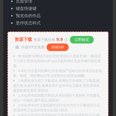
页面管理
键盘快捷键
预览你的作品
悬停状态样式
资源下载
9.9
资源下载价格
元
立即购买
或
升级VIP后免费
升级VIP
特别提醒:本网站不保证所有资源永久更新资源!一般情况
下大部分资源包括WordPress主题和插件资源等随时都在更
新
0.本站为非盈利性网站,所有虚拟产品标注的价格为站长收
集、整理、维护网站正常运营所付出的劳动报酬!
1.免费资源为第三方数据库,本网站不存储第三方数据,链
接失效,会及时更新,免费资源不提供非会员服务,请勿添加客
服获取更新需求,请悉知!
2.本站所有虚拟数字商品,具有较强的可复制性,可传播性,
所以一经购买,概不退款,请悉知!
3.本站所有WP主题或插件的汉化均为官方完整源码汉化
而成并对汉化后的简体汉化进行测试!
4.本站不提供任何源码(WP主题或插件)的授权许可证/破