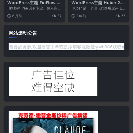
WordPress主题-FinFlow 3.
WordPress主题-Huber 2.3
2.6–银行.金融和金融科技Wo
3–多用途审查主题
FinFlow Free 具有专业、像素完美
Huber 是一个现代的多用途评论主
rdPress主题
和干净的现代布局，几乎适合您需
题，可让您创建功能强大的交互式
8 月前
37
2 年前
66
要的任...
评论网站。Hu...
网站滚动公告
网站没有你需要的资源,欢迎提交工单或是添加客服微信:ywb386