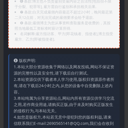
➏️ 条款:博主也不负责鉴别受雇内容之合法性[包括但不限
于分裂、犯罪等], 雇方需自行鉴别和承担相关后果.
❼ 条款:白天完成雇佣内容最迟不超过2小时，晚间最迟第
二天12点前，对无法完成的雇佣要求会给予退款.
❽ 条款:雇佣博主为您从事资料查取服务是收费的，其按
照当地最低工资标准时薪计算所得.
名词解释:雇方指访客、甲方[即花钱者、指使者],博主指受
雇方、乙方[即被指使者].
版权声明:
1.本站大部分资源收集于网络以及网友投稿,网站不保证资
源的完整性以及安全性,请下载后自行测试。
2.本站资源仅供下载者本人学习使用,版权归资源原作者所
有,请在下载后24小时之内,从您的设备中自觉删除上述内
容。
3.本站纯属为分享资源站点,网站内所有资源仅供学习交流
之用,若作商业用途,请购买正版,由于未及时购买正版发生
的侵权行为,与本站无关。
4.如您是版权方,本站若无意中侵犯到您的版权利益,请来
信联系我们E-mail:2690565141@QQ.com,我们会在收到