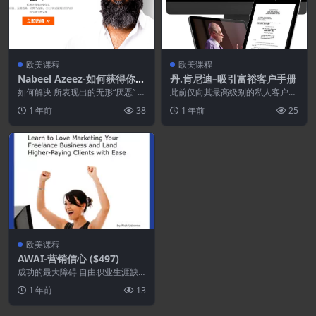
欧美课程
欧美课程
Nabeel Azeez-如何获得你的
丹.肯尼迪–吸引富裕客户手册
第一个文案客户
如何解决 所表现出的无形“厌恶” 与
此前仅向其最高级别的私人客户提
潜在客户接触时 原因（不，这不
供——现于 7 年来首次公开 曝
1 年前
38
1 年前
25
是你的副本） ...
光： 丹·肯尼迪...
欧美课程
AWAI-营销信心 ($497)
成功的最大障碍 自由职业生涯缺
乏 自信 这里有“大品牌秘密”如何
1 年前
13
让您立即联系 ...