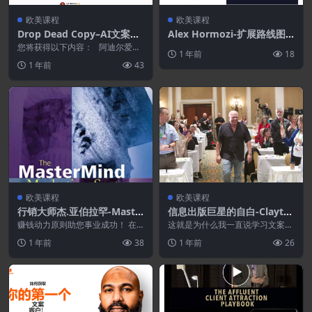
欧美课程
欧美课程
Drop Dead Copy–AI文案秘
Alex Hormozi-扩展路线图+
诀(第2卷)
1亿美元优惠和潜在客户课程
您将获得以下内容： 阿迪尔爱自
1 年前
18
己 从普通到天才：3 个调整让人工
+1亿美元期刊
1 年前
43
智能听起来像...
欧美课程
欧美课程
行销大师杰.亚伯拉罕-Maste
信息出版巨星的自白-Clayto
rMind营销系统
n Makepeace [14 (PDF) 11
赚钱动力原则助您事业成功！ 在
这就是为什么我一直说学习文案写
你的事业中，是勉强维持还是赚得
电话会议 (MP3) ]
作技巧有多么重要， 因为你可以
1 年前
38
1 年前
26
盆满钵满，很大程度上...
随时写自己的票 无论...