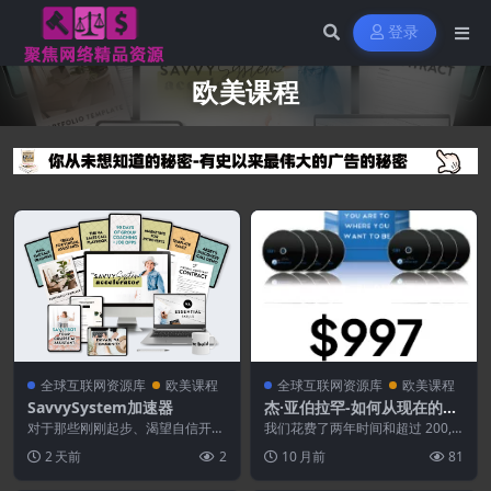
登录
欧美课程
全球互联网资源库
欧美课程
全球互联网资源库
欧美课程
SavvySystem加速器
杰·亚伯拉罕-如何从现在的位
置到达你想要的位置 ($997)
对于那些刚刚起步、渴望自信开启
我们花费了两年时间和超过 200,0
虚拟助理职业生涯的准虚拟助理来
00 美元来创建这个为期 6 周的交
2 天前
2
10 月前
81
说 SavvySys...
互式咨询...