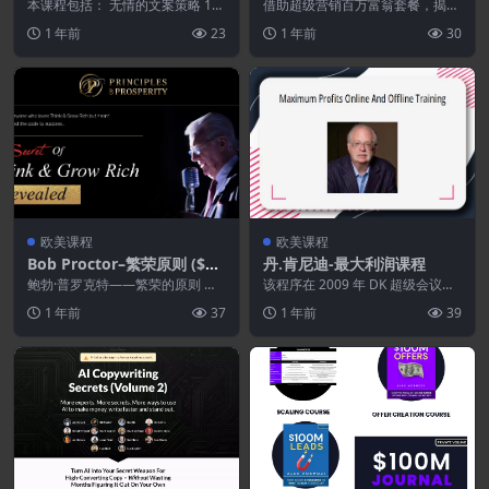
本课程包括： 无情的文案策略 1亿
借助超级营销百万富翁套餐，揭开
美元文案写作工作坊 1 1亿美元文
百万富翁广告成功的秘密 探索全
1 年前
23
1 年前
30
案工作坊2
球最成功广告商采用的...
欧美课程
欧美课程
Bob Proctor–繁荣原则 ($1,
丹.肯尼迪-最大利润课程
995.00)
鲍勃·普罗克特——繁荣的原则 亲
该程序在 2009 年 DK 超级会议上
爱的朋友， 自 1937 年以来，《思
被提及（由 Bill Glazer 在 ...
1 年前
37
1 年前
39
考致富》已...