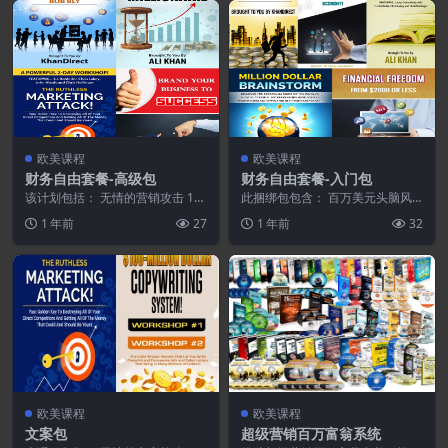
欧美课程
欧美课程
财务自由套餐-高级包
财务自由套餐-入门包
该计划包括： 无情的营销攻击 12
此捆绑包包含： 百万美元头脑风
个月百万富翁 即时销售线索机器
暴 2000美元或更少即可实现财务
1 年前
27
1 年前
32
为您的企业打造...
自由 草根资本主...
欧美课程
欧美课程
文案包
超级营销百万富翁系统