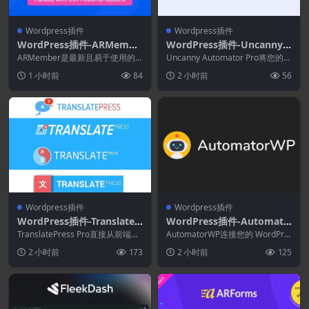
Wordpress插件
Wordpress插件
WordPress插件-ARMembe
WordPress插件-Uncanny
r 7.7-WordPress会员插件
Automator Pro 7.5.0
ARMember是最新且易于使用的
Uncanny Automator Pro将您的
会员管理解决方案，它将通过为您
WordPress 网站置于自...
1 小时前
84
2 小时前
56
量身定制的设计来...
Wordpress插件
Wordpress插件
WordPress插件-TranslateP
WordPress插件-Automato
ress Pro 2.9.5 + Business
rWP Pro 5.2.1–WordPress
TranslatePress Pro直接从前端直
AutomatorWP连接您的 WordPre
1.8.5-WordPress多语言插件
接翻译WordPress网站的更...
自动化插件
ss 插件并使它们协同工作。 无
2 小时前
173
2 小时前
125
需...