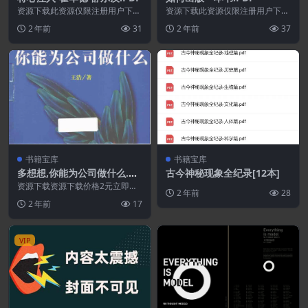
资源下载此资源仅限注册用户下
资源下载此资源仅限注册用户下
载，请先登录特别提醒:本网站不
载，请先登录特别提醒:本网站不
2 年前
31
2 年前
37
保证所有资源永久更新资...
保证所有资源永久更新资...
书籍宝库
书籍宝库
多想想,你能为公司做什么.PD
古今神秘现象全纪录[12本]
F
资源下载资源下载价格2元立即购
2 年前
28
买 或 ...
2 年前
17
VIP