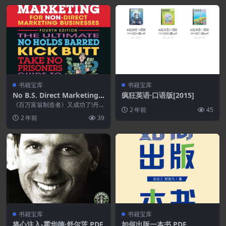
书籍宝库
书籍宝库
No B.S. Direct Marketing:
疯狂英语·口语版[2015]
The Ultimate No Holds Ba
《百万富翁制造者》又成功了!丹s
2 年前
45
rred Kick Butt Take No Pri
肯尼迪重温鲜为人知的，利润证明
2 年前
39
的直接邮件策略，继...
soners Guide to Extraordi
nary Growth and Profits
书籍宝库
书籍宝库
将心注入-霍华德·舒尔茨.PDF
如何出版一本书.PDF