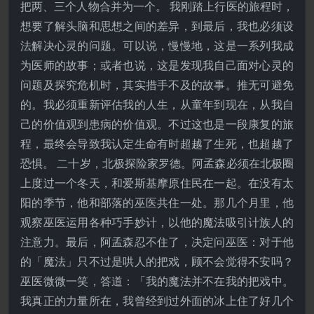
把两、三个人物合并为一个。 我刚踏上行医的旅程时，
想要了解头脑和思想之间的差异，到最后，我也必须设
法解决心灵的问题。可以说，慢慢地，这是一系列我成
为医师的故事；或者也说，这是发现我自己面对心灵的
问题及探究危机时，其实措手不及的故事。推无可避免
的。我必须重新评估我的人生，从童年到现在，从我自
己的价值观到患病的价值观。不过这也是一段康复的旅
程，最终会导致我认定生命有时超越了生死，也超越了
恐惧。 二十岁，北极探险家罗德。阿孟森必须在北极圈
上度过一个冬天，和爱斯基摩原住民在一起。在没有太
阳的季节，他和部落的巫医共住一处。那几个月里，他
观察巫医运用各种巧手妙计，以他的魔法吸引计族人的
注意力。最后，阿孟森忍不住了，决定问巫医：对于他
的「魔法」只不过是哄人的把戏，顾不会觉得不安吗？
巫医微微一笑，答道：「我的魔法并不在我的把戏中。
我真正的力量所在，我曾经到过外面的冰上住了好几个