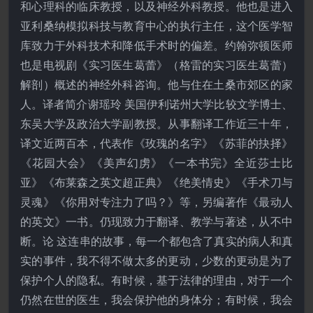
和心理科的临床教授，以及神经外科教授。他也是进入
亚利桑纳模拟科技与教育中心的执行主任，这个医学智
库致力于外科技术和降低手术时的偏差。约翰弥顿医师
也是电视剧《实习医生葛蕾》（格雷的实习医生葛蕾）
解剖）概述的神经外科咨询。他与住在土桑市郊区的家
人。译者简介谢瑶玲 美国伊利诺州大学比较文学博士、
东吴大学及政治大学副教授。从事翻译工作近三十年，
译文近两百本，代表作《玫瑰的名字》《苏菲的抉择》
《花园大会》《美声幻虏》《一本书完》全近莎士比
亚》《布莱森之英文超正典》《绝美情史》《手术刀与
灵魂》《你用对专注力了吗？》等，另编著作《最动人
的英文》一书。仍现致力于翻译、教学与著述，从不中
断。论 这连串的故事，每一个都包含了真实的病人和真
实的事件，我不得不做太多的更动，少数的更动是为了
保护个人的隐私。有时候，基于法律的理由，对于一个
仍然在世的医生，我会保护他的身体分；有时候，我会