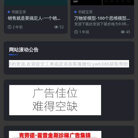
书籍宝库
书籍宝库
销售就是要搞定人-一个销售
万物皆模型-100个思维模型1.
总经理十六年的抢单笔记.PD
0.PDF
资源下载此资源下载价格为9.9RM
2 年前
52
F
B立即购买特别提醒:本网站不保证
1 年前
45
所有资源永久更...
网站滚动公告
有你需要的资源,欢迎提交工单或是添加客服微信:ywb386获取帮