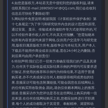
4.如您是版权方,本站若无意中侵犯到您的版权利益,请来
信联系我们E-mail:2690565141@QQ.com,我们会在收到
信息后尽快给予删除处理!
5.网站软件免责说明:根据我国《计算机软件保护条例》第
十七条规定:“为了学习和研究软件内含的设计思想和原理,
通过安装、显示、传输或者存储软件等方式使用软件的,可
以不经软件著作权人许可,不向其支付报酬。”您需知晓本
站所有内容资源均来源于网络,仅供用户交流学习与研究使
用,版权归属原版权方所有,版权争议与本站无关,用户本人
下载后不能用作商业或非法用途,需在24小时之内删除,否
则后果均由用户承担责任!
6.特别声明:我们已尽一切努力准确呈现我们的产品及其潜
力.任何关于实际收益或实际结果示例的声明均可应要求进
行验证.所使用的推荐和示例均为特殊结果,不适用于普通
购买者,亦不代表或保证任何人都能获得相同或类似的结
果.音频采访可能包含附属链接,可能会因您在后续网站上
的任何购买而收取佣金.因此,请勿仅依赖本网站上的推荐.
描述.音频采访作为您评估是否在这些网站上购买的唯一信
息来源.在任何在线网站购买之前,您都应始终进行尽职调
查.每个人的成功都取决于其背景、奉献精神、渴望和动