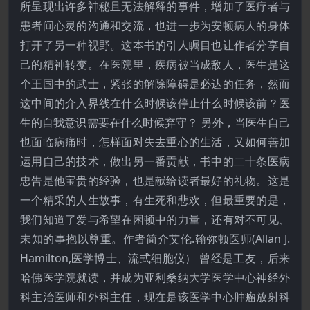
所呈现出许多神秘且无法解释的事件，增加了医疗者与
患者间心灵的沟通和交流，也进一步为安顿病人的身体
打开了另一种视野。这本书的引人瞩目也让作者分享自
己的精神转变。在医院里，疾病被当成敌人，医生是这
个王国中的武士，紧张的解除障碍是必达的任务，然而
这中间的介入界线在什么时候该停止什么时候该前？医
生的自我意识需要在什么时候弃守？ 另外，当医生自己
也面临病痛时，怎样面对失去重心的生活，又如何善加
运用自己的技术，做出另一番贡献，书中的二十条医病
忠告是他宝贵的经验，也是献给读者最好的礼物。这是
一个精采的人生故事，有生死和悲欢，但最重要的是，
我们知道了爱与希望在困顿中的力量，还有对不可见、
未知的事抱以尊重。作者简介艾伦.翰弥顿医师(Allan J.
Hamilton,医学博士、流式细胞仪） 曾经是工友，后来
哈佛医学院就读，并成为亚利桑纳大学医学中心神经外
科主治医师和外科主任，现在是该医学中心肿瘤放射科