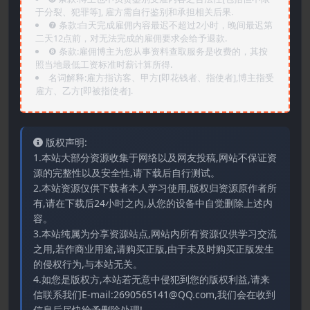
于分裂、犯罪等], 雇方需自行鉴别和承担相关后果.
❼ 条款:白天完成雇佣内容最迟不超过2小时，晚间最迟第
二天12点前，对无法完成的雇佣要求会给予退款.
❽ 条款:雇佣博主为您从事资料查取服务是收费的，其按
照当地最低工资标准时薪计算所得.
名词解释:雇方指访客、甲方[即花钱者、指使者],博主指受
雇方、乙方[即被指使者].
版权声明:
1.本站大部分资源收集于网络以及网友投稿,网站不保证资
源的完整性以及安全性,请下载后自行测试。
2.本站资源仅供下载者本人学习使用,版权归资源原作者所
有,请在下载后24小时之内,从您的设备中自觉删除上述内
容。
3.本站纯属为分享资源站点,网站内所有资源仅供学习交流
之用,若作商业用途,请购买正版,由于未及时购买正版发生
的侵权行为,与本站无关。
4.如您是版权方,本站若无意中侵犯到您的版权利益,请来
信联系我们E-mail:2690565141@QQ.com,我们会在收到
信息后尽快给予删除处理!