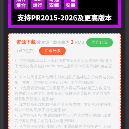
资源下载
3
此资源下载价格为
RMB
立即购买
（VIP免费）
立即升级
特别提醒:本网站不保证所有资源永久更新资源!一般情况
下大部分资源包括WordPress主题和插件资源等随时都在更
新
0.本站为非盈利性网站,所有虚拟产品标注的价格为站长收
集、整理、维护网站正常运营所付出的劳动报酬!
1.免费资源为第三方数据库,本网站不存储第三方数据,链
接失效,会及时更新,免费资源不提供非会员服务,请勿添加客
服获取更新需求,请悉知!
2.本站所有虚拟数字商品,具有较强的可复制性,可传播性,
所以一经购买,概不退款,请悉知!
3.本站所有WP主题或插件的汉化均为官方完整源码汉化
而成并对汉化后的简体汉化进行测试!
4.本站不提供任何源码(WP主题或插件)的授权许可证/破