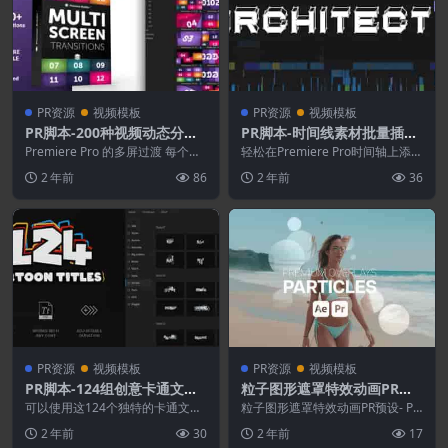
PR资源
视频模板
PR资源
视频模板
PR脚本-200种视频动态分屏
PR脚本-时间线素材批量插入
过渡转场预设
移动复制粘贴剪辑工具
Premiere Pro 的多屏过渡 每个分
轻松在Premiere Pro时间轴上添加
辨率包含 200 个过渡 4 种预制...
和移动剪辑！多种操作方式：在时
2 年前
86
2 年前
36
间轴上添...
PR资源
视频模板
PR资源
视频模板
PR脚本-124组创意卡通文字
粒子图形遮罩特效动画PR预
标题动画预设
设
可以使用这124个独特的卡通文本
粒子图形遮罩特效动画PR预设- Pr
动画预设使您的文本动画变得更加
emium Overlays Particl...
2 年前
30
2 年前
17
有趣，每个预设都旨...