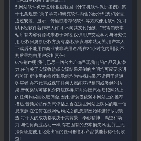
5.网站软件免责说明:根据我国《计算机软件保护条例》第
十七条规定:“为了学习和研究软件内含的设计思想和原理,
通过安装、显示、传输或者存储软件等方式使用软件的,可
以不经软件著作权人许可,不向其支付报酬。”您需知晓本
站所有内容资源均来源于网络,仅供用户交流学习与研究使
用,版权归属原版权方所有,版权争议与本站无关,用户本人
下载后不能用作商业或非法用途,需在24小时之内删除,否
则后果均由用户承担责任!
6.特别声明:我们已尽一切努力准确呈现我们的产品及其潜
力.任何关于实际收益或实际结果示例的声明均可应要求进
行验证.所使用的推荐和示例均为特殊结果,不适用于普通
购买者,亦不代表或保证任何人都能获得相同或类似的结
果.音频采访可能包含附属链接,可能会因您在后续网站上
的任何购买而收取佣金.因此,请勿仅依赖本网站上的推荐.
描述.音频采访作为您评估是否在这些网站上购买的唯一信
息来源.在任何在线网站购买之前,您都应始终进行尽职调
查.每个人的成功都取决于其背景、奉献精神、渴望和动
力.与任何商业活动一样,存在固有的资本损失风险,并且无
法保证您使用此处出售的任何创意和产品就能获得任何收
益!