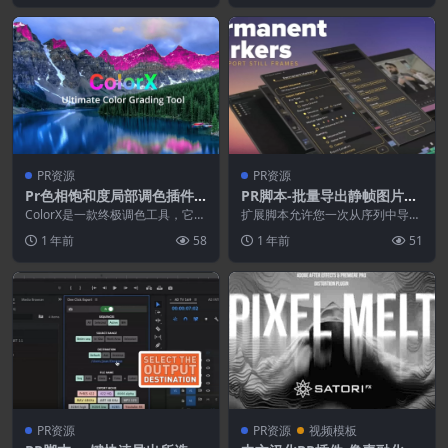
PR资源
PR资源
Pr色相饱和度局部调色插件 C
PR脚本-批量导出静帧图片文
olorX v1.0.0 Win
件 Permanent Markers V1.
ColorX是一款终极调色工具，它能
扩展脚本允许您一次从序列中导出
让您快速直观地获得令人惊艳且富
0.3
多个静态帧。使用不同的文件类型
1 年前
58
1 年前
51
有创意的素材效...
选项、分辨率和自定义...
PR资源
PR资源
视频模板