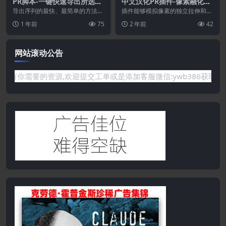
PR脚本-一键快速导出所选序
中文汉化PR插件-像素融化位
列 One Click Export V1.2.4
移拉伸失真视觉特效 Pixel M
导出序列的最快、最简单的方法。
插件能够模拟像素的独立拉伸和位
最多 28 个可自定义渲染按钮。选
elt V1.0.0 Win
移。适用于各种图像失真，包括熔
1 年前
75
2 年前
42
择导出对象：Pr...
化模拟或具有调制能力...
网站滚动公告
要的资源,欢迎提交工单或是添加客服微信:ywb386获取帮助！