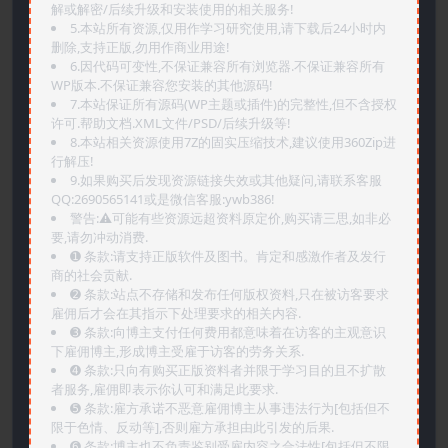
解或解密/后续升级和安装使用的相关服务!
5.本站所有资源,仅用作学习研究使用,请下载后24小时内
删除,支持正版,勿用作商业用途!
6.因代码可变性,不保证兼容所有浏览器.不保证兼容所有
WP版本.不保证兼容您安装的其他源码!
7.本站保证所有源码(WP主题或插件)的完整性,但不含授权
许可.帮助文档.XML文件/PSD/后续升级等!
8.本站相关资源使用7Z的固实压缩技术,建议使用360Zip进
行解压!
9.如果购买后发现资源链接失效或其他疑问,请联系客服
QQ:2690565141或是微信客服:ywb386!
警告:⚠️可能有些资源远超资料原定价,购买请三思,如非必
要,请勿冲动消费.
➊️ 条款:请支持正版软件及图书。肯定和感激作者及发行
商的社会贡献.
➋️ 条款:站点不存储和发布任何版权资料,只在被访客要求
雇佣后才会在其指示下处理要求的相关内容.
➌️ 条款:向博主支付任何费用都意味着在访客的主观意识
下雇佣博主,形成博主受雇于访客的劳务关系.
➍️ 条款:只向有购买正版资料者并限于学习目的且不扩散
者服务,雇佣即表示你认可和满足此要求.
➎ 条款:雇方承诺不恶意雇佣博主从事违法行为[包括但不
限于色情、反动等],否则雇方承担由此引发的后果.
➏️ 条款:博主也不负责鉴别受雇内容之合法性[包括但不限