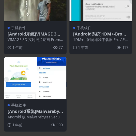
手机软件
手机软件
[Android系统]VIMAGE 3D l
[Android系统]1DM+-Brows
ive photo animation 5.1.1
er & Downloader 18.1
VIMAGE 3D 实时照片动画 Premi
1DM+ – 浏览器和下载器 Pro APK
um APK 概述，适用于 Andr...
概述（适用于 Andr...
1 年前
77
1 年前
117
手机软件
[Android系统]Malwarebyt
es Mobile Security 5.15.0+
Android 版 Malwarebytes Securi
405
ty Premium ...
1 年前
199