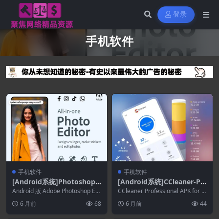
登录
手机软件
手机软件
手机软件
[Android系统]Photoshop E
[Android系统]CCleaner-Ph
xpress Photo Editor 17.9.2
one Cleaner 26.02.0.80001
Android 版 Adob​​e Photoshop Ex
CCleaner Professional APK for A
2
press Prem...
1361
ndroid概述 ...
6 月前
68
6 月前
44