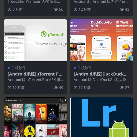
hone Call Blocker 26.5.8 b
ntent Blocker v4.11.55 Bet
Truecaller Premium APK 安卓版
AdGuard：Android 版内容拦截器
uild 2605008 beta
概述 Truecaller ...
a-1
高级版 APK 概述 AdGuard...
6 月前
56
12 月前
43
手机软件
手机软件
[Android系统]µTorrent Pro
[Android系统]DuckDuckG
-Torrent App 8.2.50 beta
o Private Browser 5.245.0
Android 版 uTorrent Pro APK 概
Android 版 DuckDuckGo 私人浏
述 使用 Android...
览器高级版 APK 概述 您是否...
12 月前
49
12 月前
27