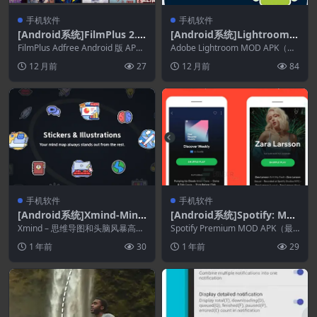
手机软件
手机软件
[Android系统]FilmPlus 2.3.
[Android系统]Lightroom P
3r
hoto & Video Editor 10.5.0
FilmPlus Adfree Android 版 APK
Adobe Lightroom MOD APK（高
概述 快速免费观看电...
级解锁版）是广受欢迎的 Ado...
12 月前
27
12 月前
84
手机软件
手机软件
[Android系统]Xmind-Mind
[Android系统]Spotify: Mus
Map & Brainstorm 24.01.1
ic and Podcasts 9.0.58.578
Xmind – 思维导图和头脑风暴高级
Spotify Premium MOD APK（最
4274
版 APK 概述（适用于 An...
Beta
终版、解锁版、Amoled）概...
1 年前
30
1 年前
29