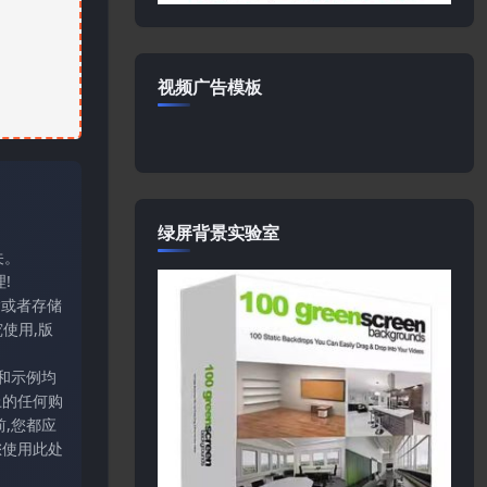
视频广告模板
绿屏背景实验室
关。
!
输或者存储
使用,版
和示例均
上的任何购
,您都应
您使用此处