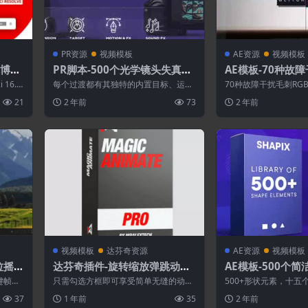
PR资源
视频模板
AE资源
视频模板
体博主
PR脚本-500个光学镜头失真模
AE模板-70种故
糊平铺色差缩放扭曲视频无缝
色彩分离文字标题
16.2
每个过渡都有其独特的内置目标、运动
70种故障干扰毛刺RG
转场预设
和效果控制器。从Essential Graph...
题动画AE模板 Glitch Tex
21
2 年前
73
2 年前
视频模板
达芬奇资源
AE资源
视频模板
拉摇晃
达芬奇插件-旋转缩放弹跳动画
AE模板-500个
oms
+100个预设
素MG动画 Shape 
关键帧系
只需勾选方框即可享受简单无缝的动
500+形状元素，十五
Pack
...
画：弹跳、旋转、缩放等等。使用默认
圆圈(x36)、模块化圆(x3
37
1 年前
35
2 年前
工具进行“即时...