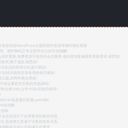
源包括WordPress主题和插件资源等随时都在更新
整理、维护网站正常运营所付出的劳动报酬!
会及时更新,免费资源不提供非会员服务,请勿添加客服获取更新需求,请悉知!
购买,概不退款,请悉知!
对汉化后的简体汉化进行测试!
密/后续升级和安装使用的相关服务!
持正版,勿用作商业用途!
.不保证兼容您安装的其他源码!
文档.XML文件/PSD/后续升级等!
!
141或是微信客服:ywb386!
冲动消费.
贡献.
后才会在其指示下处理要求的相关内容.
博主,形成博主受雇于访客的劳务关系.
,雇佣即表示你认可和满足此要求.