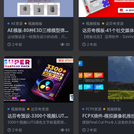
AE资源
视频模板
视频模板
达芬奇资源
AE模板-80种E3D三维模型弹跳
达芬奇模板-41个社交媒
旋转飞行动画预设
点赞订阅宣传元素动画包
运动预设是一组预先设计的动画，只需
【模板信息】 适用软件：DaVinci 
单击几下即可应用于文本或 3D 对象。
或更高版本（支持Studio和...
2 年前
30
2 年前
包含80...
视频模板
达芬奇资源
FCPX资源
视频模板
达芬奇预设-3300个视频LUTS
FCPX插件-模拟摄像机推
调色文字标题图形动画无缝转
对焦移动运镜动画 Pro Zo
3300个视频LUTS调色文字标题图形动
摆脱Final Cut Pro令人沮丧的
场预设包
画无缝转场预设包提供，多种过渡转
统，并使用这个强大的缩放插件提升
2 年前
83
2 年前
场，文字...