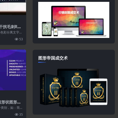
障干扰毛刺RGB
动画
B色彩分离文字标
t M...
53
图形帝国成交术
简洁形状图形元
Elements
个类别，如：简单
6)、星星(...
35