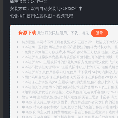
插件语言：汉化中文
安装方式：双击自动安装到FCPX软件中
包含插件使用位置截图 + 视频教程
资源下载
此资源仅限注册用户下载，请先
登录
特别提醒:本网站不保证所有资源永久更新资源!一般情况下大部分资
0.本站为非盈利性网站,所有虚拟产品标注的价格为站长收集、
1.免费资源为第三方数据库,本网站不存储第三方数据,链接失效,
2.本站所有虚拟数字商品,具有较强的可复制性,可传播性,所以一经
3.本站所有WP主题或插件的汉化均为官方完整源码汉化而成并
4.本站不提供任何源码(WP主题或插件)的授权许可证/破解或解
5.本站所有资源,仅用作学习研究使用,请下载后24小时内删除,支
6.因代码可变性,不保证兼容所有浏览器.不保证兼容所有WP版本
7.本站保证所有源码(WP主题或插件)的完整性,但不含授权许可.帮助
8.本站相关资源使用7Z的固实压缩技术,建议使用360Zip进行解压
9.如果购买后发现资源链接失效或其他疑问,请联系客服QQ:2690565
警告:⚠️可能有些资源远超资料原定价,购买请三思,如非必要,请勿
➊️ 条款:请支持正版软件及图书。肯定和感激作者及发行商的社会
➋️ 条款:站点不存储和发布任何版权资料,只在被访客要求雇佣
➌️ 条款:向博主支付任何费用都意味着在访客的主观意识下雇佣
➍️ 条款:只向有购买正版资料者并限于学习目的且不扩散者服务