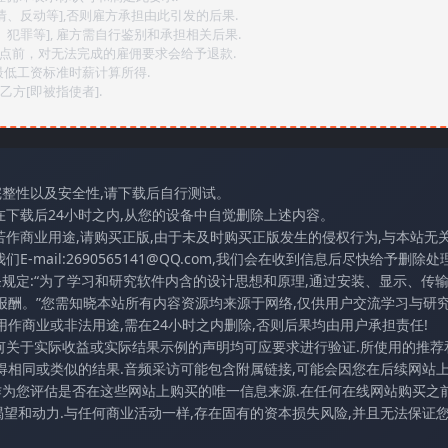
情、反动等],否则雇方承担由此引发的后果.
、犯罪等], 雇方需自行鉴别和承担相关后果.
2点前，对无法完成的雇佣要求会给予退款.
最低工资标准时薪计算所得.
方[即被指使者].
完整性以及安全性,请下载后自行测试。
在下载后24小时之内,从您的设备中自觉删除上述内容。
若作商业用途,请购买正版,由于未及时购买正版发生的侵权行为,与本站无
mail:2690565141@QQ.com,我们会在收到信息后尽快给予删除处理
条规定:“为了学习和研究软件内含的设计思想和原理,通过安装、显示、传
报酬。”您需知晓本站所有内容资源均来源于网络,仅供用户交流学习与研究
作商业或非法用途,需在24小时之内删除,否则后果均由用户承担责任!
任何关于实际收益或实际结果示例的声明均可应要求进行验证.所使用的推荐
得相同或类似的结果.音频采访可能包含附属链接,可能会因您在后续网站
访作为您评估是否在这些网站上购买的唯一信息来源.在任何在线网站购买之前
望和动力.与任何商业活动一样,存在固有的资本损失风险,并且无法保证