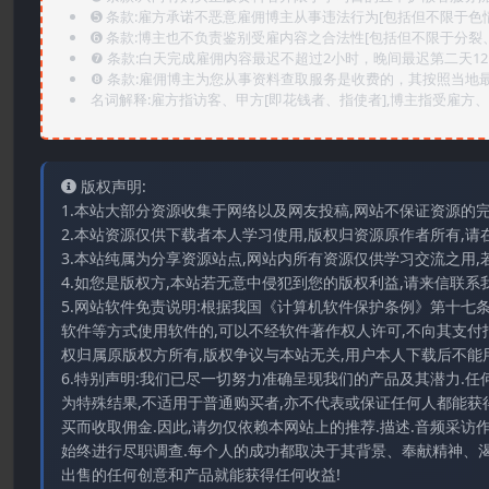
➎ 条款:雇方承诺不恶意雇佣博主从事违法行为[包括但不限于色
➏️ 条款:博主也不负责鉴别受雇内容之合法性[包括但不限于分裂
❼ 条款:白天完成雇佣内容最迟不超过2小时，晚间最迟第二天1
❽ 条款:雇佣博主为您从事资料查取服务是收费的，其按照当地
名词解释:雇方指访客、甲方[即花钱者、指使者],博主指受雇方、乙
版权声明:
1.本站大部分资源收集于网络以及网友投稿,网站不保证资源的
2.本站资源仅供下载者本人学习使用,版权归资源原作者所有,请
3.本站纯属为分享资源站点,网站内所有资源仅供学习交流之用,
4.如您是版权方,本站若无意中侵犯到您的版权利益,请来信联系我们E-
5.网站软件免责说明:根据我国《计算机软件保护条例》第十七
软件等方式使用软件的,可以不经软件著作权人许可,不向其支付
权归属原版权方所有,版权争议与本站无关,用户本人下载后不能用
6.特别声明:我们已尽一切努力准确呈现我们的产品及其潜力.
为特殊结果,不适用于普通购买者,亦不代表或保证任何人都能获
买而收取佣金.因此,请勿仅依赖本网站上的推荐.描述.音频采
始终进行尽职调查.每个人的成功都取决于其背景、奉献精神、渴
出售的任何创意和产品就能获得任何收益!