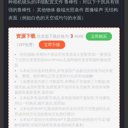
种相机镜头的详细配置文件 鲁棒性：对以下干扰具有很
强的鲁棒性： 其他物体 极端光照条件 图像噪声 无结构
表面（例如白色的天空或均匀的水面）
资源下载
3
此资源下载价格为
RMB
立即购买
（VIP免费）
立即升级
特别提醒:本网站不保证所有资源永久更新资源!一般情况
下大部分资源包括WordPress主题和插件资源等随时都在更
新
0.本站为非盈利性网站,所有虚拟产品标注的价格为站长收
集、整理、维护网站正常运营所付出的劳动报酬!
1.免费资源为第三方数据库,本网站不存储第三方数据,链
接失效,会及时更新,免费资源不提供非会员服务,请勿添加客
服获取更新需求,请悉知!
2.本站所有虚拟数字商品,具有较强的可复制性,可传播性,
所以一经购买,概不退款,请悉知!
3.本站所有WP主题或插件的汉化均为官方完整源码汉化
而成并对汉化后的简体汉化进行测试!
4.本站不提供任何源码(WP主题或插件)的授权许可证/破
解或解密/后续升级和安装使用的相关服务!