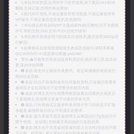
5.本站所有资源,仅用作学习研究使用,请下载后24小时内
删除,支持正版,勿用作商业用途!
6.因代码可变性,不保证兼容所有浏览器.不保证兼容所有
WP版本.不保证兼容您安装的其他源码!
7.本站保证所有源码(WP主题或插件)的完整性,但不含授权
许可.帮助文档.XML文件/PSD/后续升级等!
8.本站相关资源使用7Z的固实压缩技术,建议使用360Zip进
行解压!
9.如果购买后发现资源链接失效或其他疑问,请联系客服
QQ:2690565141或是微信客服:ywb386!
警告:⚠️可能有些资源远超资料原定价,购买请三思,如非必
要,请勿冲动消费.
➊️ 条款:请支持正版软件及图书。肯定和感激作者及发行
商的社会贡献.
➋️ 条款:站点不存储和发布任何版权资料,只在被访客要求
雇佣后才会在其指示下处理要求的相关内容.
➌️ 条款:向博主支付任何费用都意味着在访客的主观意识
下雇佣博主,形成博主受雇于访客的劳务关系.
➍️ 条款:只向有购买正版资料者并限于学习目的且不扩散
者服务,雇佣即表示你认可和满足此要求.
➎ 条款:雇方承诺不恶意雇佣博主从事违法行为[包括但不
限于色情、反动等],否则雇方承担由此引发的后果.
➏️ 条款:博主也不负责鉴别受雇内容之合法性[包括但不限
于分裂、犯罪等], 雇方需自行鉴别和承担相关后果.