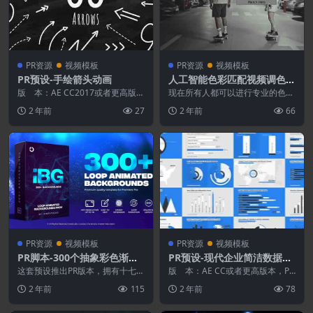
PR资源
视频模板
PR资源
视频模板
PR预设-手绘箭头动画
人工智能色彩匹配视频调色A
E/PR插件 AI Color Match V
版 本：AE CC2017或者更高版
现在所有人都可以进行专业的色彩
本，Premiere CC 2021或...
1.3.0 Win+使用教程
校正和分级。在Premiere 和 After
2 年前
27
2 年前
66
E...
PR资源
视频模板
PR资源
视频模板
PR脚本-300个抽象彩色渐变
PR预设-现代企业简洁数据信
图形背景循环动画预设
息图标包装展示动画
这套预设推出PR版本，拥有十七类
版 本：AE CC或者更高版本，Pr
超过300多个背景循环动画，如：
emiere CC 2019或者更高版...
2 年前
115
2 年前
78
图形数字，渐变，...