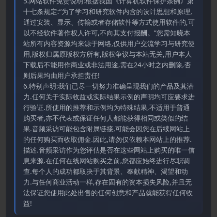
5.网站软件免责说明:根据我国《计算机软件保护条例》第
十七条规定:“为了学习和研究软件内含的设计思想和原理,
通过安装、显示、传输或者存储软件等方式使用软件的,可
以不经软件著作权人许可,不向其支付报酬。”您需知晓本
站所有内容资源均来源于网络,仅供用户交流学习与研究使
用,版权归属原版权方所有,版权争议与本站无关,用户本人
下载后不能用作商业或非法用途,需在24小时之内删除,否
则后果均由用户承担责任!
6.特别声明:我们已尽一切努力准确呈现我们的产品及其潜
力.任何关于实际收益或实际结果示例的声明均可应要求进
行验证.所使用的推荐和示例均为特殊结果,不适用于普通
购买者,亦不代表或保证任何人都能获得相同或类似的结
果.音频采访可能包含附属链接,可能会因您在后续网站上
的任何购买而收取佣金.因此,请勿仅依赖本网站上的推荐.
描述.音频采访作为您评估是否在这些网站上购买的唯一信
息来源.在任何在线网站购买之前,您都应始终进行尽职调
查.每个人的成功都取决于其背景、奉献精神、渴望和动
力.与任何商业活动一样,存在固有的资本损失风险,并且无
法保证您使用此处出售的任何创意和产品就能获得任何收
益!