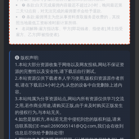
❼ 条款:白天完成雇佣内容最迟不超过2小时，晚间最迟第
二天12点前，对无法完成的雇佣要求会给予退款.
❽ 条款:雇佣博主为您从事资料查取服务是收费的，其按
照当地最低工资标准时薪计算所得.
名词解释:雇方指访客、甲方[即花钱者、指使者],博主指受
雇方、乙方[即被指使者].
版权声明:
1.本站大部分资源收集于网络以及网友投稿,网站不保证资
源的完整性以及安全性,请下载后自行测试。
2.本站资源仅供下载者本人学习使用,版权归资源原作者所
有,请在下载后24小时之内,从您的设备中自觉删除上述内
容。
3.本站纯属为分享资源站点,网站内所有资源仅供学习交流
之用,若作商业用途,请购买正版,由于未及时购买正版发生
的侵权行为,与本站无关。
4.如您是版权方,本站若无意中侵犯到您的版权利益,请来
信联系我们E-mail:2690565141@QQ.com,我们会在收到
信息后尽快给予删除处理!