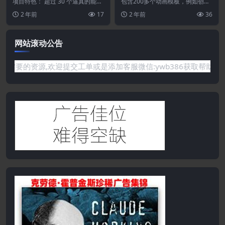
爆炸和过渡转场合集
组合动画图文幻灯片展示预设
项目特色： 超过 30 个逼真的能量
包含200多个动画模板，例如创意
爆炸 灵活的颜色控制器 包括视频
1.1
布局、视频分屏(2-16屏)、基本网
2 年前
17
2 年前
36
帮助 适用于...
格排列和简介...
网站滚动公告
站没有你需要的资源,欢迎提交工单或是添加客服微信:ywb386获