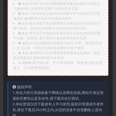
➌️ 条款:向博主支付任何费用都意味着在访客的主观意识
下雇佣博主,形成博主受雇于访客的劳务关系.
➍️ 条款:只向有购买正版资料者并限于学习目的且不扩散
者服务,雇佣即表示你认可和满足此要求.
➎ 条款:雇方承诺不恶意雇佣博主从事违法行为[包括但不
限于色情、反动等],否则雇方承担由此引发的后果.
➏️ 条款:博主也不负责鉴别受雇内容之合法性[包括但不限
于分裂、犯罪等], 雇方需自行鉴别和承担相关后果.
❼ 条款:白天完成雇佣内容最迟不超过2小时，晚间最迟第
二天12点前，对无法完成的雇佣要求会给予退款.
❽ 条款:雇佣博主为您从事资料查取服务是收费的，其按
照当地最低工资标准时薪计算所得.
名词解释:雇方指访客、甲方[即花钱者、指使者],博主指受
雇方、乙方[即被指使者].
版权声明:
1.本站大部分资源收集于网络以及网友投稿,网站不保证资
源的完整性以及安全性,请下载后自行测试。
2.本站资源仅供下载者本人学习使用,版权归资源原作者所
有,请在下载后24小时之内,从您的设备中自觉删除上述内
容。