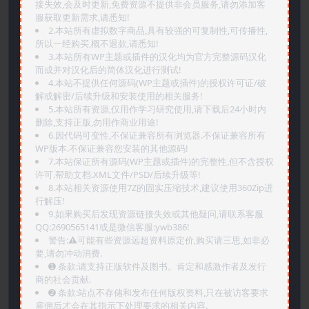
接失效,会及时更新,免费资源不提供非会员服务,请勿添加客
服获取更新需求,请悉知!
2.本站所有虚拟数字商品,具有较强的可复制性,可传播性,
所以一经购买,概不退款,请悉知!
3.本站所有WP主题或插件的汉化均为官方完整源码汉化
而成并对汉化后的简体汉化进行测试!
4.本站不提供任何源码(WP主题或插件)的授权许可证/破
解或解密/后续升级和安装使用的相关服务!
5.本站所有资源,仅用作学习研究使用,请下载后24小时内
删除,支持正版,勿用作商业用途!
6.因代码可变性,不保证兼容所有浏览器.不保证兼容所有
WP版本.不保证兼容您安装的其他源码!
7.本站保证所有源码(WP主题或插件)的完整性,但不含授权
许可.帮助文档.XML文件/PSD/后续升级等!
8.本站相关资源使用7Z的固实压缩技术,建议使用360Zip进
行解压!
9.如果购买后发现资源链接失效或其他疑问,请联系客服
QQ:2690565141或是微信客服:ywb386!
警告:⚠️可能有些资源远超资料原定价,购买请三思,如非必
要,请勿冲动消费.
➊️ 条款:请支持正版软件及图书。肯定和感激作者及发行
商的社会贡献.
➋️ 条款:站点不存储和发布任何版权资料,只在被访客要求
雇佣后才会在其指示下处理要求的相关内容.