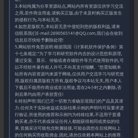
3.本站纯属为分享资源站点,网站内所有资源仅供学习交流
之用,若作商业用途,请购买正版,由于未及时购买正版发生
的侵权行为,与本站无关。
4.如您是版权方,本站若无意中侵犯到您的版权利益,请来
信联系我们E-mail:2690565141@QQ.com,我们会在收到
信息后尽快给予删除处理!
5.网站软件免责说明:根据我国《计算机软件保护条例》第
十七条规定:“为了学习和研究软件内含的设计思想和原理,
通过安装、显示、传输或者存储软件等方式使用软件的,可
以不经软件著作权人许可,不向其支付报酬。”您需知晓本
站所有内容资源均来源于网络,仅供用户交流学习与研究使
用,版权归属原版权方所有,版权争议与本站无关,用户本人
下载后不能用作商业或非法用途,需在24小时之内删除,否
则后果均由用户承担责任!
6.特别声明:我们已尽一切努力准确呈现我们的产品及其潜
力.任何关于实际收益或实际结果示例的声明均可应要求进
行验证.所使用的推荐和示例均为特殊结果,不适用于普通
购买者,亦不代表或保证任何人都能获得相同或类似的结
果.音频采访可能包含附属链接,可能会因您在后续网站上
的任何购买而收取佣金.因此,请勿仅依赖本网站上的推荐.