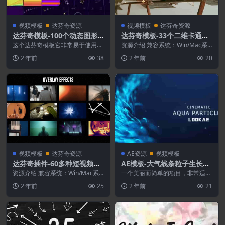
视频模板
达芬奇资源
视频模板
达芬奇资源
达芬奇模板-100个动态图形
达芬奇模板-33个二维卡通手
元素动画 Shape Elements
绘MG图形动画
这个达芬奇模板它非常易于使用，
资源介绍 兼容系统：Win/Mac系
Pack
非常适合初学者。改善社交媒体视
统 适用软件：达芬奇 17 或更高版
2 年前
38
2 年前
20
频、介绍、剪辑、故事...
本 分辨...
视频模板
达芬奇资源
AE资源
视频模板
达芬奇插件-60多种短视频音
AE模板-大气线条粒子生长背
乐MV宣传文字标题转场特效
景文字标题动画开场
资源介绍 兼容系统：Win/Mac系
一个美丽而简单的项目，非常适合
包装动画
统 适用软件：达芬奇18.1.2 或更
片头、片尾字幕、预告片、电影或
2 年前
25
2 年前
21
高版本...
视频制作。 适用软件...