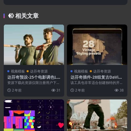
动画
相关文章
视频模板
达芬奇资源
视频模板
达芬奇资源
达芬奇预设-25个电影调色LU
达芬奇插件-28组复古DaVinc
T预设包 25 LUTs pack
i Resolve视频系列预设
资源下载此资源仅限注册用户下
该工具包非常适合创建独特的开场
载，请先登录特别提醒:本网站不
白、幻灯片、电视节目宣传片等
2 年前
31
2 年前
38
保证所有资源永久更新资...
所有预设都包含各种可...