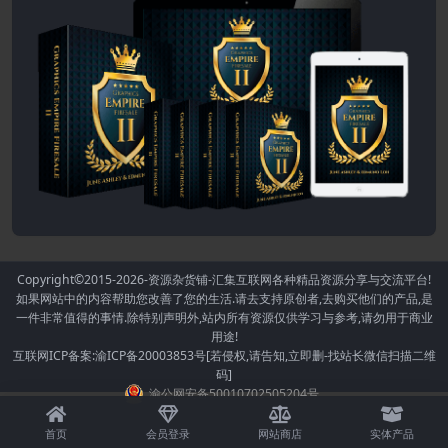
Copyright©2015-2026
-资源杂货铺-汇集互联网各种精品资源分享与交流平台!
如果网站中的内容帮助您改善了您的生活.请去支持原创者,去购买他们的产品,是
一件非常值得的事情.除特别声明外,站内所有资源仅供学习与参考,请勿用于商业
用途!
互联网ICP备案:渝ICP备20003853号[若侵权,请告知,立即删-找站长微信扫描二维
码]
渝公网安备50010702505204号
首页
会员登录
网站商店
实体产品