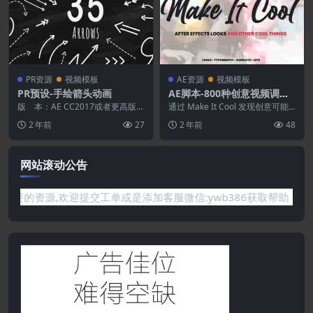
PR资源
视频模板
AE资源
视频模板
PR预设-手绘箭头动画
AE脚本-800种创意视频调色
叠加外观特效文字标题预设
版 本：AE CC2017或者更高版
通过 Make It Cool 发现创意可能
本，Premiere CC 2021或...
Make It Cool
性的宝库，其中包括广泛的类别选
2 年前
27
2 年前
48
择，可...
网站滚动公告
有你需要的资源,欢迎提交工单或是添加客服微信:ywb386获取帮