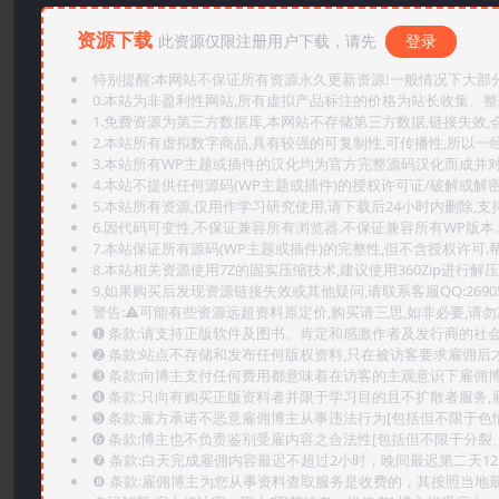
资源下载
此资源仅限注册用户下载，请先
登录
特别提醒:本网站不保证所有资源永久更新资源!一般情况下大部分资
0.本站为非盈利性网站,所有虚拟产品标注的价格为站长收集、
1.免费资源为第三方数据库,本网站不存储第三方数据,链接失效,
2.本站所有虚拟数字商品,具有较强的可复制性,可传播性,所以一经
3.本站所有WP主题或插件的汉化均为官方完整源码汉化而成并
4.本站不提供任何源码(WP主题或插件)的授权许可证/破解或解
5.本站所有资源,仅用作学习研究使用,请下载后24小时内删除,支
6.因代码可变性,不保证兼容所有浏览器.不保证兼容所有WP版本
7.本站保证所有源码(WP主题或插件)的完整性,但不含授权许可.帮助
8.本站相关资源使用7Z的固实压缩技术,建议使用360Zip进行解压
9.如果购买后发现资源链接失效或其他疑问,请联系客服QQ:2690565
警告:⚠️可能有些资源远超资料原定价,购买请三思,如非必要,请勿
➊️ 条款:请支持正版软件及图书。肯定和感激作者及发行商的社会
➋️ 条款:站点不存储和发布任何版权资料,只在被访客要求雇佣
➌️ 条款:向博主支付任何费用都意味着在访客的主观意识下雇佣
➍️ 条款:只向有购买正版资料者并限于学习目的且不扩散者服务
➎ 条款:雇方承诺不恶意雇佣博主从事违法行为[包括但不限于色
➏️ 条款:博主也不负责鉴别受雇内容之合法性[包括但不限于分裂
❼ 条款:白天完成雇佣内容最迟不超过2小时，晚间最迟第二天1
❽ 条款:雇佣博主为您从事资料查取服务是收费的，其按照当地