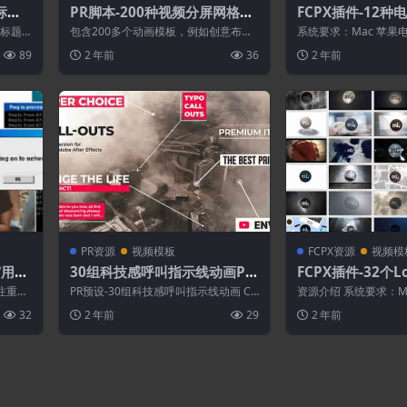
标题
PR脚本-200种视频分屏网格组
FCPX插件-12
合动画图文幻灯片展示预设 1.1
画展示效果
计标题
包含200多个动画模板，例如创意布
系统要求：Mac 苹果电
择的编
局、视频分屏(2-16屏)、基本网格排列
统不支持） 芯片兼容：支持
89
2 年前
36
2 年前
和简介...
PR资源
视频模板
FCPX资源
视频模
窗用户
30组科技感呼叫指示线动画PR
FCPX插件-32个
预设
片头标志展示动画
注重复
PR预设-30组科技感呼叫指示线动画 Ca
资源介绍 系统要求：M
合各种
ll-Outs 版 本：AE/P...
（Win 系统不支持） 
32
2 年前
29
2 年前
t...