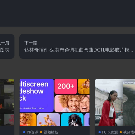
上一篇
下一篇
图表
达芬奇插件-达芬奇色调扭曲弯曲DCTL电影胶片模拟
单节点调色预设
PR资源
视频模板
FCPX资源
视频模