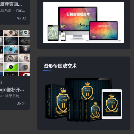
种电脑弹窗画中
脑系统 （Win系
Intel和...
32
图形帝国成交术
板
Logo徽标开场
预设
ac 苹果系统
芯片兼容：支持In
21