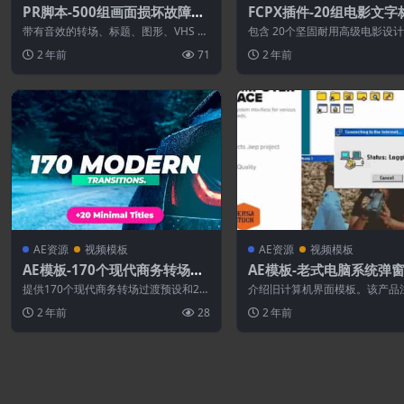
PR脚本-500组画面损坏故障干
FCPX插件-20组电影文字
扰VHS色散毛刺抖动转场预设
排版视觉设计
带有音效的转场、标题、图形、VHS 效
包含 20个坚固耐用高级电影设
果、取景器、场景等的故障过渡预设。
（包含横屏和竖屏），可在您选
2 年前
71
2 年前
包含11...
辑软件中无...
AE资源
视频模板
AE资源
视频模板
AE模板-170个现代商务转场过
AE模板-老式电脑系统弹
渡预设
界面展示动画
提供170个现代商务转场过渡预设和20
介绍旧计算机界面模板。该产品
个文字标题动画 适用软件：AE CS6 ...
古计算机系统的外观和感觉，适
2 年前
28
2 年前
视频内容制作...