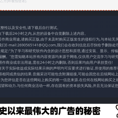
方[即被指使者].
完整性以及安全性,请下载后自行测试。
在下载后24小时之内,从您的设备中自觉删除上述内容。
若作商业用途,请购买正版,由于未及时购买正版发生的侵权行为,与本站无
mail:2690565141@QQ.com,我们会在收到信息后尽快给予删除处理
条规定:“为了学习和研究软件内含的设计思想和原理,通过安装、显示、传
报酬。”您需知晓本站所有内容资源均来源于网络,仅供用户交流学习与研究
作商业或非法用途,需在24小时之内删除,否则后果均由用户承担责任!
任何关于实际收益或实际结果示例的声明均可应要求进行验证.所使用的推荐
得相同或类似的结果.音频采访可能包含附属链接,可能会因您在后续网站
访作为您评估是否在这些网站上购买的唯一信息来源.在任何在线网站购买之前
望和动力.与任何商业活动一样,存在固有的资本损失风险,并且无法保证