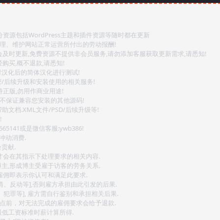
源包括WordPress主题和插件资源等随时都在更新
整理、维护网站正常运营所付出的劳动报酬!
会及时更新,免费资源不提供非会员服务,请勿添加客服获取更新需求,请悉知!
购买,概不退款,请悉知!
对汉化后的简体汉化进行测试!
密/后续升级和安装使用的相关服务!
持正版,勿用作商业用途!
.不保证兼容您安装的其他源码!
文档.XML文件/PSD/后续升级等!
!
141或是微信客服:ywb386!
冲动消费.
贡献.
后才会在其指示下处理要求的相关内容.
博主,形成博主受雇于访客的劳务关系.
,雇佣即表示你认可和满足此要求.
情、反动等],否则雇方承担由此引发的后果.
、犯罪等], 雇方需自行鉴别和承担相关后果.
2点前，对无法完成的雇佣要求会给予退款.
最低工资标准时薪计算所得.