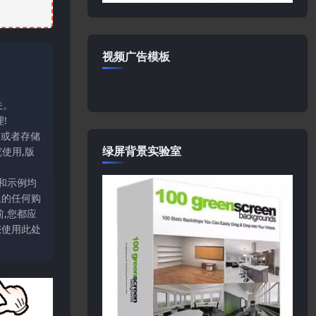
视频广告模板
关。
!
输或者存储
绿屏背景实验室
使用,版
和示例均
上的任何购
,您都应
您使用此处