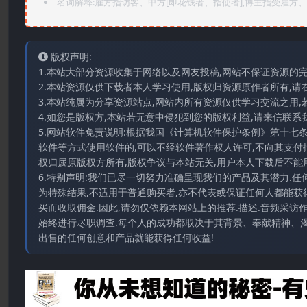
名词解释:雇方指访客、甲方[即花钱者、指使者],博主指受雇方、乙
版权声明:
1.本站大部分资源收集于网络以及网友投稿,网站不保证资源的
2.本站资源仅供下载者本人学习使用,版权归资源原作者所有,请
3.本站纯属为分享资源站点,网站内所有资源仅供学习交流之用,
4.如您是版权方,本站若无意中侵犯到您的版权利益,请来信联系我们E-
5.网站软件免责说明:根据我国《计算机软件保护条例》第十七
软件等方式使用软件的,可以不经软件著作权人许可,不向其支付
权归属原版权方所有,版权争议与本站无关,用户本人下载后不能用
6.特别声明:我们已尽一切努力准确呈现我们的产品及其潜力.
为特殊结果,不适用于普通购买者,亦不代表或保证任何人都能获
买而收取佣金.因此,请勿仅依赖本网站上的推荐.描述.音频采
始终进行尽职调查.每个人的成功都取决于其背景、奉献精神、渴
出售的任何创意和产品就能获得任何收益!