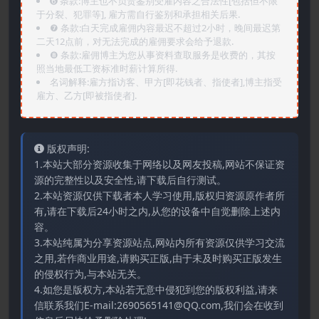
➏️ 条款:博主也不负责鉴别受雇内容之合法性[包括但不限
于分裂、犯罪等], 雇方需自行鉴别和承担相关后果.
❼ 条款:白天完成雇佣内容最迟不超过2小时，晚间最迟第
二天12点前，对无法完成的雇佣要求会给予退款.
❽ 条款:雇佣博主为您从事资料查取服务是收费的，其按
照当地最低工资标准时薪计算所得.
名词解释:雇方指访客、甲方[即花钱者、指使者],博主指受
雇方、乙方[即被指使者].
版权声明:
1.本站大部分资源收集于网络以及网友投稿,网站不保证资
源的完整性以及安全性,请下载后自行测试。
2.本站资源仅供下载者本人学习使用,版权归资源原作者所
有,请在下载后24小时之内,从您的设备中自觉删除上述内
容。
3.本站纯属为分享资源站点,网站内所有资源仅供学习交流
之用,若作商业用途,请购买正版,由于未及时购买正版发生
的侵权行为,与本站无关。
4.如您是版权方,本站若无意中侵犯到您的版权利益,请来
信联系我们E-mail:2690565141@QQ.com,我们会在收到