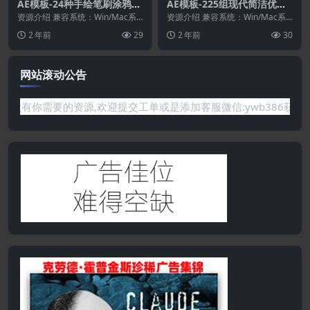
AE模板-24种手绘笔刷涂鸦水
AE模板-225组现代简洁优雅
墨飞溅元素动画
文字标题字幕条动画
资源介绍 兼容系统：Win/Mac系
资源介绍 兼容系统：Win/Mac系
统 适用软件：After Effects C...
统 适用软件：After Effects C...
2 年前
29
2 年前
30
网站滚动公告
要的资源,欢迎提交工单或是添加客服微信:ywb386获取帮助！