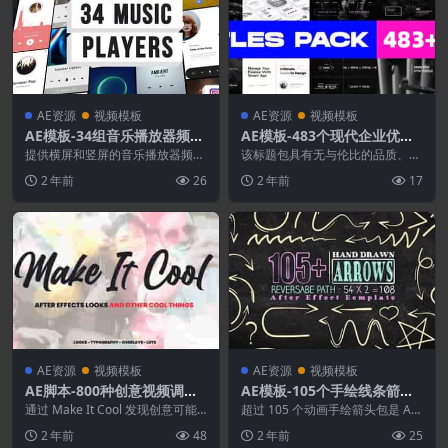
AE资源
视频模板
AE资源
视频模板
AE模板-34组音乐播放器频谱
AE模板-483个现代企业优雅
可视化图形动画
简约科技复古文字标题图形排
提供横屏和竖屏的音乐播放器频谱
该标题包具有无与伦比的品质、多
可视化图形动画。 适用软件：AE
版动画
种风格和易用性，是所做的一些最
2 年前
26
2 年前
17
CC 2018或...
佳设计和动画的最新集...
AE资源
视频模板
AE资源
视频模板
AE脚本-800种创意视频调色
AE模板-105个手绘线条箭头
叠加外观特效文字标题预设
图形动画
通过 Make It Cool 发现创意可能
超过 105 个动画手绘箭头包是 Aft
Make It Cool
性的宝库，其中包括广泛的类别选
er Effects 模板的出色集合，旨...
2 年前
48
2 年前
25
择，可...