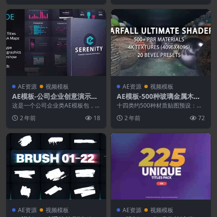
AE资源
视频模板
AE资源
视频模板
AE模板-公司企业创意演示图
AE模板-500种玻璃金属木材
表动画
石头砖块地面布料材质贴图文
这是一个公司企业类AE模板包，
十四类约500种材质贴图预设：金
可广泛用于深色风格的商业演示或
字倒角E3D预设
属、木材、石头、砖块、玻璃、布
2 年前
18
2 年前
72
报告。它包括许多元素...
料、地面、混凝土、...
AE资源
视频模板
AE资源
视频模板