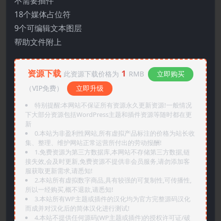
不需要插件
18个媒体占位符
9个可编辑文本图层
帮助文件附上
资源下载
1
此资源下载价格为
RMB
立即购买
（VIP免费）
立即升级
特别提醒:本网站不保证所有资源永久更新资源!一般情况
下大部分资源包括WordPress主题和插件资源等随时都在更
新
0.本站为非盈利性网站,所有虚拟产品标注的价格为站长收
集、整理、维护网站正常运营所付出的劳动报酬!
1.免费资源为第三方数据库,本网站不存储第三方数据,链
接失效,会及时更新,免费资源不提供非会员服务,请勿添加客
服获取更新需求,请悉知!
2.本站所有虚拟数字商品,具有较强的可复制性,可传播性,
所以一经购买,概不退款,请悉知!
3.本站所有WP主题或插件的汉化均为官方完整源码汉化
而成并对汉化后的简体汉化进行测试!
4.本站不提供任何源码(WP主题或插件)的授权许可证/破