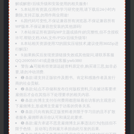
解或解密/后续升级和安装使用的相关服务!
5.本站所有资源,仅用作学习研究使用,请下载后24小时内
删除,支持正版,勿用作商业用途!
6.因代码可变性,不保证兼容所有浏览器.不保证兼容所有
WP版本.不保证兼容您安装的其他源码!
7.本站保证所有源码(WP主题或插件)的完整性,但不含授权
许可.帮助文档.XML文件/PSD/后续升级等!
8.本站相关资源使用7Z的固实压缩技术,建议使用360Zip进
行解压!
9.如果购买后发现资源链接失效或其他疑问,请联系客服
QQ:2690565141或是微信客服:ywb386!
警告:⚠️可能有些资源远超资料原定价,购买请三思,如非必
要,请勿冲动消费.
➊️ 条款:请支持正版软件及图书。肯定和感激作者及发行
商的社会贡献.
➋️ 条款:站点不存储和发布任何版权资料,只在被访客要求
雇佣后才会在其指示下处理要求的相关内容.
➌️ 条款:向博主支付任何费用都意味着在访客的主观意识
下雇佣博主,形成博主受雇于访客的劳务关系.
➍️ 条款:只向有购买正版资料者并限于学习目的且不扩散
者服务,雇佣即表示你认可和满足此要求.
➎ 条款:雇方承诺不恶意雇佣博主从事违法行为[包括但不
限于色情、反动等],否则雇方承担由此引发的后果.