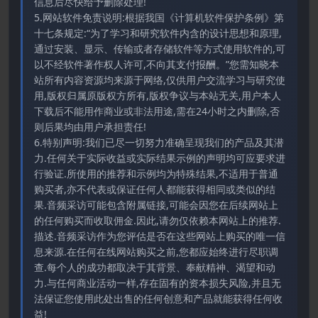
信息后尽快给予删除处理!
5.网站软件免责说明:根据我国《计算机软件保护条例》第
十七条规定:“为了学习和研究软件内含的设计思想和原理,
通过安装、显示、传输或者存储软件等方式使用软件的,可
以不经软件著作权人许可,不向其支付报酬。”您需知晓本
站所有内容资源均来源于网络,仅供用户交流学习与研究使
用,版权归属原版权方所有,版权争议与本站无关,用户本人
下载后不能用作商业或非法用途,需在24小时之内删除,否
则后果均由用户承担责任!
6.特别声明:我们已尽一切努力准确呈现我们的产品及其潜
力.任何关于实际收益或实际结果示例的声明均可应要求进
行验证.所使用的推荐和示例均为特殊结果,不适用于普通
购买者,亦不代表或保证任何人都能获得相同或类似的结
果.音频采访可能包含附属链接,可能会因您在后续网站上
的任何购买而收取佣金.因此,请勿仅依赖本网站上的推荐.
描述.音频采访作为您评估是否在这些网站上购买的唯一信
息来源.在任何在线网站购买之前,您都应始终进行尽职调
查.每个人的成功都取决于其背景、奉献精神、渴望和动
力.与任何商业活动一样,存在固有的资本损失风险,并且无
法保证您使用此处出售的任何创意和产品就能获得任何收
益!