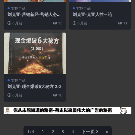
实物产品
实物产品
刘克亚-营销新经-营销人必选
刘克亚-克亚人性三论
的十四堂课
6 月前
15
6 月前
11
实物产品
刘克亚-现金爆破6大秘方 2.0
6 月前
10
1/4
1
2
3
4
下一页
»