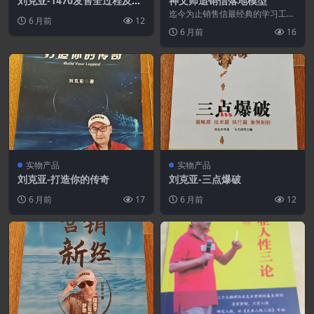
刘克亚-1470发售全过程及克
神文师追销信落地模型
亚亲自解剖
迄今为止销售信最经典的学习工具
6 月前
12
书，直接模仿借鉴即可收钱，伍光
6 月前
16
俊十三封收大钱追销信...
实物产品
实物产品
刘克亚-打造你的传奇
刘克亚-三点爆破
6 月前
17
6 月前
12