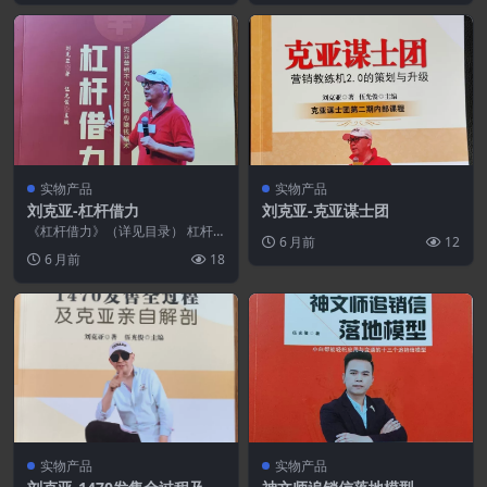
实物产品
实物产品
刘克亚-杠杆借力
刘克亚-克亚谋士团
《杠杆借力》（详见目录） 杠杆
6 月前
12
借力是克亚营销三大核心技术之
6 月前
18
一，哪怕你不懂发售，但...
实物产品
实物产品