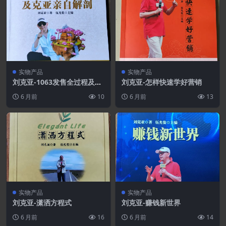
实物产品
实物产品
刘克亚-1063发售全过程及克
刘克亚-怎样快速学好营销
亚亲自解剖
6 月前
10
6 月前
13
实物产品
实物产品
刘克亚-潇洒方程式
刘克亚-赚钱新世界
6 月前
16
6 月前
14