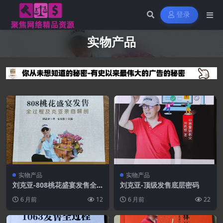
登录
实物产品
实物产品
实物产品
刘克亚-808桃花盛宴发售全
刘克亚-顶级发售底层密码
过程及克亚亲自解剖
6 月前
12
6 月前
22