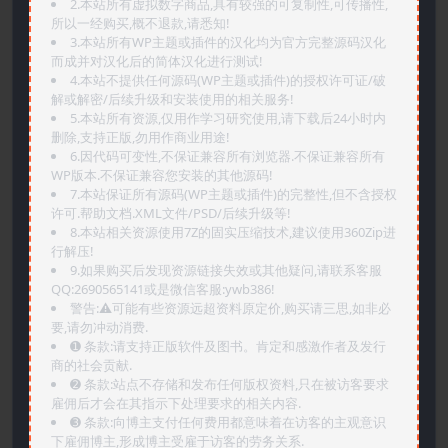
2.本站所有虚拟数字商品,具有较强的可复制性,可传播性,
所以一经购买,概不退款,请悉知!
3.本站所有WP主题或插件的汉化均为官方完整源码汉化
而成并对汉化后的简体汉化进行测试!
4.本站不提供任何源码(WP主题或插件)的授权许可证/破
解或解密/后续升级和安装使用的相关服务!
5.本站所有资源,仅用作学习研究使用,请下载后24小时内
删除,支持正版,勿用作商业用途!
6.因代码可变性,不保证兼容所有浏览器.不保证兼容所有
WP版本.不保证兼容您安装的其他源码!
7.本站保证所有源码(WP主题或插件)的完整性,但不含授权
许可.帮助文档.XML文件/PSD/后续升级等!
8.本站相关资源使用7Z的固实压缩技术,建议使用360Zip进
行解压!
9.如果购买后发现资源链接失效或其他疑问,请联系客服
QQ:2690565141或是微信客服:ywb386!
警告:⚠️可能有些资源远超资料原定价,购买请三思,如非必
要,请勿冲动消费.
➊️ 条款:请支持正版软件及图书。肯定和感激作者及发行
商的社会贡献.
➋️ 条款:站点不存储和发布任何版权资料,只在被访客要求
雇佣后才会在其指示下处理要求的相关内容.
➌️ 条款:向博主支付任何费用都意味着在访客的主观意识
下雇佣博主,形成博主受雇于访客的劳务关系.