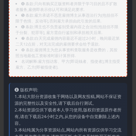
➍️ 条款:只向有购买正版资料者并限于学习目的且不扩散
者服务,雇佣即表示你认可和满足此要求.
➎ 条款:雇方承诺不恶意雇佣博主从事违法行为[包括但不
限于色情、反动等],否则雇方承担由此引发的后果.
➏️ 条款:博主也不负责鉴别受雇内容之合法性[包括但不限
于分裂、犯罪等], 雇方需自行鉴别和承担相关后果.
❼ 条款:白天完成雇佣内容最迟不超过2小时，晚间最迟第
二天12点前，对无法完成的雇佣要求会给予退款.
❽ 条款:雇佣博主为您从事资料查取服务是收费的，其按
照当地最低工资标准时薪计算所得.
名词解释:雇方指访客、甲方[即花钱者、指使者],博主指受
雇方、乙方[即被指使者].
版权声明:
1.本站大部分资源收集于网络以及网友投稿,网站不保证资
源的完整性以及安全性,请下载后自行测试。
2.本站资源仅供下载者本人学习使用,版权归资源原作者所
有,请在下载后24小时之内,从您的设备中自觉删除上述内
容。
3.本站纯属为分享资源站点,网站内所有资源仅供学习交流