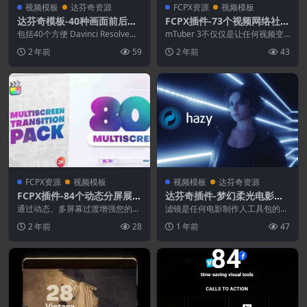
视频模板
达芬奇资源
FCPX资源
视频模板
达芬奇模板-40种画面前后对
FCPX插件-73个视频网络社交
比划像转场展示
媒体宣传图文包装动画 mTu
包括40个方便 Davinci Resolve转
mTuber 3不仅仅是让任何视频变
换之前和之后对比转场。一键安装
ber 3+使用教程
得更有趣的实用元素的集合。该插
2 年前
59
2 年前
43
d...
件拥有丰富的开...
FCPX资源
视频模板
视频模板
达芬奇资源
FCPX插件-84个动态分屏展示
达芬奇插件-梦幻柔光电影朦
转场过渡效果预设
胧散射滤镜复古调色插件
通过动态、多屏幕过渡增强您的内
滤镜是任何电影制作人工具包的重
容，专为无缝讲述故事和增强观众
要组成部分，现在，您可以使用 H
2 年前
28
1 年前
47
参与度而设计。具有超...
azy 在后期拍摄...