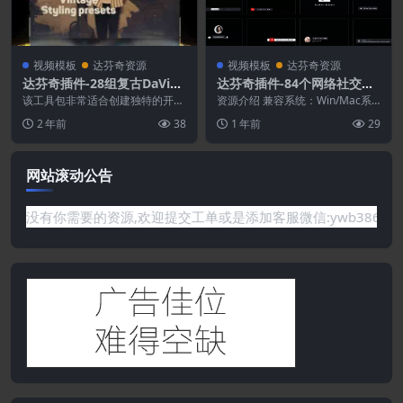
视频模板
达芬奇资源
视频模板
达芬奇资源
达芬奇插件-28组复古DaVinc
达芬奇插件-84个网络社交媒
i Resolve视频系列预设
体视频图文排版背景字幕条
该工具包非常适合创建独特的开场
资源介绍 兼容系统：Win/Mac系
白、幻灯片、电视节目宣传片等
统 适用软件：达芬奇 17.4.6或更
2 年前
38
1 年前
29
所有预设都包含各种可...
高版本...
网站滚动公告
题或是网站没有你需要的资源,欢迎提交工单或是添加客服微信:ywb