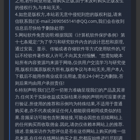
之用,若作商业用途,请购买正版,由于未及时购买正版发生
的侵权行为,与本站无关。
4.如您是版权方,本站若无意中侵犯到您的版权利益,请来
信联系我们E-mail:2690565141@QQ.com,我们会在收到
信息后尽快给予删除处理!
5.网站软件免责说明:根据我国《计算机软件保护条例》第
十七条规定:“为了学习和研究软件内含的设计思想和原理,
通过安装、显示、传输或者存储软件等方式使用软件的,可
以不经软件著作权人许可,不向其支付报酬。”您需知晓本
站所有内容资源均来源于网络,仅供用户交流学习与研究使
用,版权归属原版权方所有,版权争议与本站无关,用户本人
下载后不能用作商业或非法用途,需在24小时之内删除,否
则后果均由用户承担责任!
6.特别声明:我们已尽一切努力准确呈现我们的产品及其潜
力.任何关于实际收益或实际结果示例的声明均可应要求进
行验证.所使用的推荐和示例均为特殊结果,不适用于普通
购买者,亦不代表或保证任何人都能获得相同或类似的结
果.音频采访可能包含附属链接,可能会因您在后续网站上
的任何购买而收取佣金.因此,请勿仅依赖本网站上的推荐.
描述.音频采访作为您评估是否在这些网站上购买的唯一信
息来源.在任何在线网站购买之前,您都应始终进行尽职调