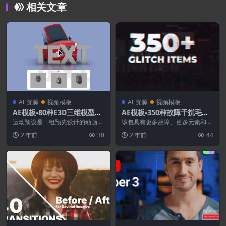
相关文章
AE资源
视频模板
AE资源
视频模板
AE模板-80种E3D三维模型弹
AE模板-350种故障干扰毛刺
跳旋转飞行动画预设
损坏特效视觉动画预设 Glitc
运动预设是一组预先设计的动画，
该包具有更多故障、更多元素和新
只需单击几下即可应用于文本或 3
h
的控制系统，可以控制故障的各个
2 年前
30
2 年前
44
D 对象。包含80...
方面。11个类别16...