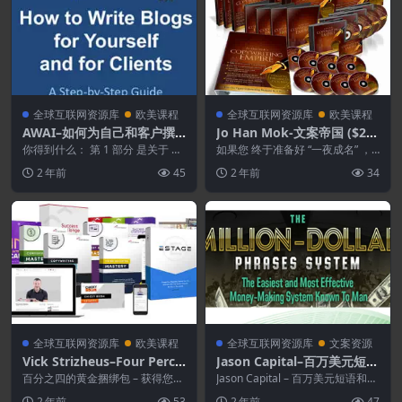
全球互联网资源库
欧美课程
全球互联网资源库
欧美课程
AWAI–如何为自己和客户撰
Jo Han Mok-文案帝国 ($29
写博客
7.00)
你得到什么： 第 1 部分 是关于 奠
如果您 终于准备好 “一夜成名” ，
定坚实的基础…… 为我的博客 我将
现在您可以…… “从 AZ 克隆我的 整
2 年前
45
2 年前
34
与专家会...
个文...
全球互联网资源库
欧美课程
全球互联网资源库
文案资源
Vick Strizheus–Four Perce
Jason Capital–百万美元短语
nt Gold All Access Bundle
和追加销售.金钱.权力和地位
百分之四的黄金捆绑包 – 获得您所
Jason Capital – 百万美元短语和追
需的一切，逐步建立自己成功的在
的27个秘密 (VIP)
加销售，金钱、权力和地位的 27...
2 年前
53
2 年前
47