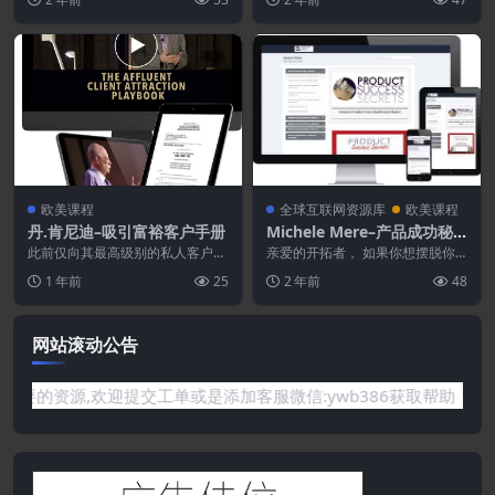
线业...
欧美课程
全球互联网资源库
欧美课程
丹.肯尼迪–吸引富裕客户手册
Michele Mere–产品成功秘
诀
此前仅向其最高级别的私人客户提
亲爱的开拓者， 如果你想摆脱你
供——现于 7 年来首次公开 曝
的产品想法，创造一个人们真正想
1 年前
25
2 年前
48
光： 丹·肯尼迪...
购买的产品，或者即使...
网站滚动公告
没有你需要的资源,欢迎提交工单或是添加客服微信:ywb386获取