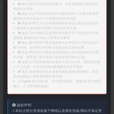
➊️ 条款:请支持正版软件及图书。肯定和感激作者及发行
商的社会贡献.
➋️ 条款:站点不存储和发布任何版权资料,只在被访客要求
雇佣后才会在其指示下处理要求的相关内容.
➌️ 条款:向博主支付任何费用都意味着在访客的主观意识
下雇佣博主,形成博主受雇于访客的劳务关系.
➍️ 条款:只向有购买正版资料者并限于学习目的且不扩散
者服务,雇佣即表示你认可和满足此要求.
➎ 条款:雇方承诺不恶意雇佣博主从事违法行为[包括但不
限于色情、反动等],否则雇方承担由此引发的后果.
➏️ 条款:博主也不负责鉴别受雇内容之合法性[包括但不限
于分裂、犯罪等], 雇方需自行鉴别和承担相关后果.
❼ 条款:白天完成雇佣内容最迟不超过2小时，晚间最迟第
二天12点前，对无法完成的雇佣要求会给予退款.
❽ 条款:雇佣博主为您从事资料查取服务是收费的，其按
照当地最低工资标准时薪计算所得.
名词解释:雇方指访客、甲方[即花钱者、指使者],博主指受
雇方、乙方[即被指使者].
版权声明:
1.本站大部分资源收集于网络以及网友投稿,网站不保证资