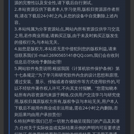
源的完整性以及安全性,请下载后自行测试。
2.本站资源仅供下载者本人学习使用,版权归资源原作者所
有,请在下载后24小时之内,从您的设备中自觉删除上述内
容。
3.本站纯属为分享资源站点,网站内所有资源仅供学习交流
之用,若作商业用途,请购买正版,由于未及时购买正版发生
的侵权行为,与本站无关。
4.如您是版权方,本站若无意中侵犯到您的版权利益,请来
信联系我们E-mail:2690565141@QQ.com,我们会在收到
信息后尽快给予删除处理!
5.网站软件免责说明:根据我国《计算机软件保护条例》第
十七条规定:“为了学习和研究软件内含的设计思想和原理,
通过安装、显示、传输或者存储软件等方式使用软件的,可
以不经软件著作权人许可,不向其支付报酬。”您需知晓本
站所有内容资源均来源于网络,仅供用户交流学习与研究使
用,版权归属原版权方所有,版权争议与本站无关,用户本人
下载后不能用作商业或非法用途,需在24小时之内删除,否
则后果均由用户承担责任!
6.特别声明:我们已尽一切努力准确呈现我们的产品及其潜
力.任何关于实际收益或实际结果示例的声明均可应要求进