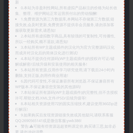
新
0.本站为非盈利性网站,所有虚拟产品标注的价格为站长收
集、整理、维护网站正常运营所付出的劳动报酬!
1.免费资源为第三方数据库,本网站不存储第三方数据,链
接失效,会及时更新,免费资源不提供非会员服务,请勿添加客
服获取更新需求,请悉知!
2.本站所有虚拟数字商品,具有较强的可复制性,可传播性,
所以一经购买,概不退款,请悉知!
3.本站所有WP主题或插件的汉化均为官方完整源码汉化
而成并对汉化后的简体汉化进行测试!
4.本站不提供任何源码(WP主题或插件)的授权许可证/破
解或解密/后续升级和安装使用的相关服务!
5.本站所有资源,仅用作学习研究使用,请下载后24小时内
删除,支持正版,勿用作商业用途!
6.因代码可变性,不保证兼容所有浏览器.不保证兼容所有
WP版本.不保证兼容您安装的其他源码!
7.本站保证所有源码(WP主题或插件)的完整性,但不含授权
许可.帮助文档.XML文件/PSD/后续升级等!
8.本站相关资源使用7Z的固实压缩技术,建议使用360Zip进
行解压!
9.如果购买后发现资源链接失效或其他疑问,请联系客服
QQ:2690565141或是微信客服:ywb386!
警告:⚠️可能有些资源远超资料原定价,购买请三思,如非必
要,请勿冲动消费.