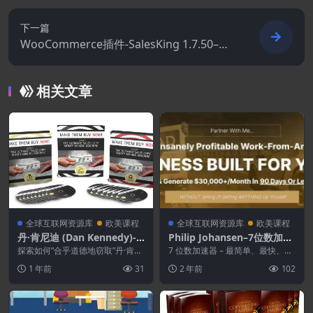
下一篇
WooCommerce插件-SalesKing 1.7.50–Wo
oCommerce的终极销售团队.代理和代表插
件
相关文章
全球互联网资源库
欧美课程
全球互联网资源库
欧美课程
丹·肯尼迪 (Dan Kennedy)-
Philip Johansen–7位数加速
Make Them Buy Now
器
探索如何“合乎道德地窃取”丹·肯尼
7 位数加速器 – 最简单、最快、经
迪使用的魔法、公式和系统，以创
过验证的排名第一的互联网上解雇
1 年前
31
2 年前
102
建强大的销售信息...
老板的方法。 ...