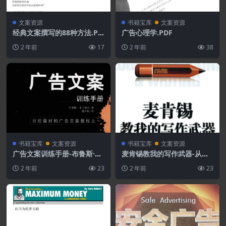
文案资源
书籍宝库
文案资源
经典文案撰写的88种方法.PD
广告心理学.PDF
F
2 年前
17
2 年前
38
书籍宝库
文案资源
书籍宝库
文案资源
广告文案训练手册-布鲁斯·本
麦肯锡教我的写作武器-从逻
丁格尔.PDF
辑思考到文案写作.PDF
2 年前
23
2 年前
23