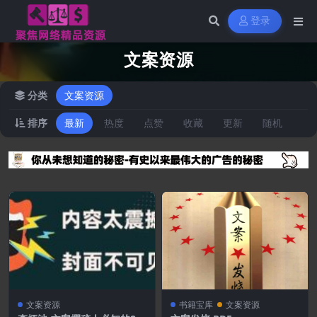
登录
文案资源
分类
文案资源
排序
最新
热度
点赞
收藏
更新
随机
文案资源
书籍宝库
文案资源