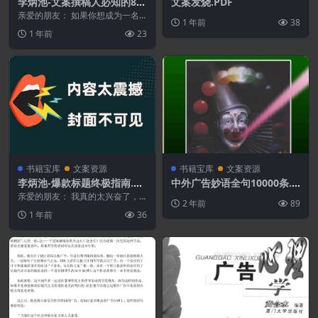
李炳池-文案撰稿人必知的89
文案发烧.PDF
个问题.PDF
亲爱的朋友： 如果你想成为一名
1 年前
38
文案撰稿人，或者你正在从事文案
1 年前
23
撰写工作，那么接下来...
书籍宝库
文案资源
书籍宝库
文案资源
李炳池-爆款标题终极指南.PD
中外广告妙语全句10000条.P
F
DF
亲爱的朋友： 我真的太兴奋了，
2 年前
89
无法用言语表达我的心情！ 最
1 年前
36
近，借助AI，特别是D...