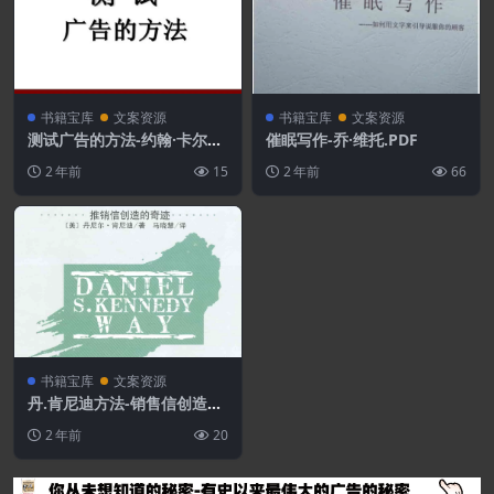
书籍宝库
文案资源
书籍宝库
文案资源
测试广告的方法-约翰·卡尔普
催眠写作-乔·维托.PDF
斯.PDF
2 年前
15
2 年前
66
书籍宝库
文案资源
丹.肯尼迪方法-销售信创造的
奇迹.PDF
2 年前
20