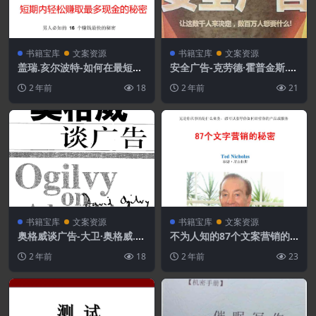
书籍宝库
文案资源
书籍宝库
文案资源
盖瑞.亥尔波特-如何在最短的
安全广告-克劳德·霍普金斯.P
时间赚最多的钱.PDF
DF
2 年前
18
2 年前
21
书籍宝库
文案资源
书籍宝库
文案资源
奥格威谈广告-大卫·奥格威.P
不为人知的87个文案营销的
DF
秘密-泰德.尼古拉斯.PDF
2 年前
18
2 年前
23