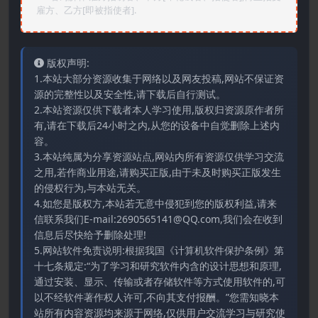
雇方、乙方[即被指使者].
版权声明:
1.本站大部分资源收集于网络以及网友投稿,网站不保证资
源的完整性以及安全性,请下载后自行测试。
2.本站资源仅供下载者本人学习使用,版权归资源原作者所
有,请在下载后24小时之内,从您的设备中自觉删除上述内
容。
3.本站纯属为分享资源站点,网站内所有资源仅供学习交流
之用,若作商业用途,请购买正版,由于未及时购买正版发生
的侵权行为,与本站无关。
4.如您是版权方,本站若无意中侵犯到您的版权利益,请来
信联系我们E-mail:2690565141@QQ.com,我们会在收到
信息后尽快给予删除处理!
5.网站软件免责说明:根据我国《计算机软件保护条例》第
十七条规定:“为了学习和研究软件内含的设计思想和原理,
通过安装、显示、传输或者存储软件等方式使用软件的,可
以不经软件著作权人许可,不向其支付报酬。”您需知晓本
站所有内容资源均来源于网络,仅供用户交流学习与研究使