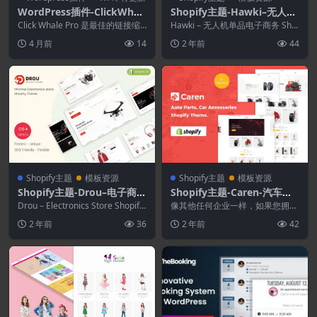
WordPress插件-ClickWhal
Shopify主题-Hawki–无人机
e Pro 2.5.3.5–WordPress链
单品电子商务Shopify主题
Click Whale Pro 是最佳的链接缩
Hawki – 无人机单品电子商务 Sho
接管理器和个人简介链接页面
短工具和 WordPress 链接...
pify 主题 它为您提供时尚的页面
4 月前
14
2 年前
44
布...
插件
Shopify主题
模板资源
Shopify主题
模板资源
Shopify主题-Drou–电子商店
Shopify主题-Caren-汽车配
Shopify 2.0主题
件.汽车配件Shopify主题
Drou – Electronics Store Shopify
像其他任何企业一样，如果您拥有
2.0 The...
一家汽车配件商店并希望丰富您的
2 年前
36
2 年前
42
客户列表以获取更多利...