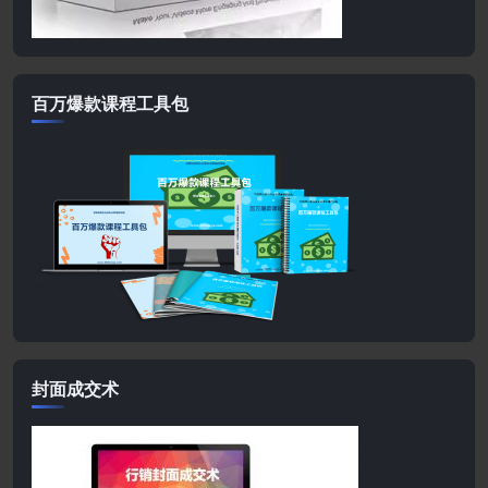
百万爆款课程工具包
封面成交术