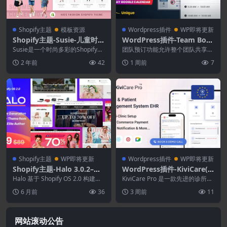
Shopify主题
模板资源
Wordpress插件
WP即将更新
Shopify主题-Susie-儿童时尚
WordPress插件-Team Boo
节Shopify主题
king 3.0.15–WordPress预
Susie是一个时尚多彩的Shopify主
团队预订功能允许整个团队共享相
题，专门为在线商店出售玩具，童
约和日程安排系统
同的可用时间，并自动分配预约；
2 年前
42
1 周前
7
装和婴儿...
Google 日历跟...
Shopify主题
WP即将更新
Wordpress插件
WP即将更新
Shopify主题-Halo 3.0.2–多
WordPress插件-KiviCare(T
用途Shopify主题操作系统 2.
M) Pro 4.4.1–诊所和患者管
Halo 基于 Shopify OS 2.0 构建，
KiviCare Pro 是一款先进的诊所和
0
并在 ADA 合规性、用户界...
理系统 EHR（附加组件）
患者管理系统电子病历 (EHR) 插...
6 月前
36
3 周前
11
网站滚动公告