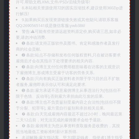
许可.帮助文档.XML文件/PSD/后续升级等!
8.本站相关资源使用7Z的固实压缩技术,建议使用360Zip进
行解压!
9.如果购买后发现资源链接失效或其他疑问,请联系客服
QQ:2690565141或是微信客服:ywb386!
警告:⚠️可能有些资源远超资料原定价,购买请三思,如非必
要,请勿冲动消费.
➊️ 条款:请支持正版软件及图书。肯定和感激作者及发行
商的社会贡献.
➋️ 条款:站点不存储和发布任何版权资料,只在被访客要求
雇佣后才会在其指示下处理要求的相关内容.
➌️ 条款:向博主支付任何费用都意味着在访客的主观意识
下雇佣博主,形成博主受雇于访客的劳务关系.
➍️ 条款:只向有购买正版资料者并限于学习目的且不扩散
者服务,雇佣即表示你认可和满足此要求.
➎ 条款:雇方承诺不恶意雇佣博主从事违法行为[包括但不
限于色情、反动等],否则雇方承担由此引发的后果.
➏️ 条款:博主也不负责鉴别受雇内容之合法性[包括但不限
于分裂、犯罪等], 雇方需自行鉴别和承担相关后果.
❼ 条款:白天完成雇佣内容最迟不超过2小时，晚间最迟第
二天12点前，对无法完成的雇佣要求会给予退款.
❽ 条款:雇佣博主为您从事资料查取服务是收费的，其按
照当地最低工资标准时薪计算所得.
名词解释:雇方指访客、甲方[即花钱者、指使者],博主指受