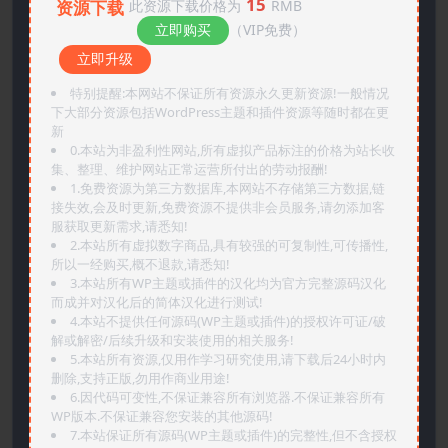
15
资源下载
此资源下载价格为
RMB
立即购买
（VIP免费）
立即升级
特别提醒:本网站不保证所有资源永久更新资源!一般情况
下大部分资源包括WordPress主题和插件资源等随时都在更
新
0.本站为非盈利性网站,所有虚拟产品标注的价格为站长收
集、整理、维护网站正常运营所付出的劳动报酬!
1.免费资源为第三方数据库,本网站不存储第三方数据,链
接失效,会及时更新,免费资源不提供非会员服务,请勿添加客
服获取更新需求,请悉知!
2.本站所有虚拟数字商品,具有较强的可复制性,可传播性,
所以一经购买,概不退款,请悉知!
3.本站所有WP主题或插件的汉化均为官方完整源码汉化
而成并对汉化后的简体汉化进行测试!
4.本站不提供任何源码(WP主题或插件)的授权许可证/破
解或解密/后续升级和安装使用的相关服务!
5.本站所有资源,仅用作学习研究使用,请下载后24小时内
删除,支持正版,勿用作商业用途!
6.因代码可变性,不保证兼容所有浏览器.不保证兼容所有
WP版本.不保证兼容您安装的其他源码!
7.本站保证所有源码(WP主题或插件)的完整性,但不含授权