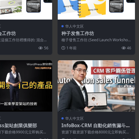
区
华人中文区
会工作坊
种子发售工作坊
這個工作坊裡獲得的: 混合研
種子發售工作坊 (Seed Launch Workshop)
一份可永久留存的完整藍圖，
創作出絕對符合市場...
56
1 年前
46
区
华人中文区
ress架站創業俱樂部
InfoBox-CRM 自動化銷售漏斗
(發報平台)
下载价格9900元立即购买特
资源下载资源下载价格8000元立即购买特
站不保证所有资源永久更新资
别提醒:本网站不保证所有资源永久更新资