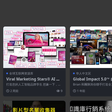
全球互联网资源库
华人中文区
Viral Marketing Stars® AI 个
Global Impact 5.
人品牌工具包
擎
打造您的人工智能品牌孪生 想象一下，你
Brian 和團隊與你聯手打造
拥有一个 视觉上的自我延伸 ——你的脸
場營銷系統」Global Impac...
2 周前
9
1 年前
庞、...