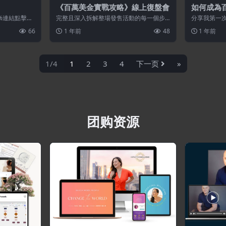
《百萬美金實戰攻略》線上復盤會
如何成為
4%連結點擊率
完整且深入拆解整場發售活動的每一個步
分享我第一
如果...
驟、每一個環節，讓你可以把它變成一個
幣100萬的
66
1 年前
48
1 年前
模型，運...
營收...
1/4
1
2
3
4
下一页
»
团购资源