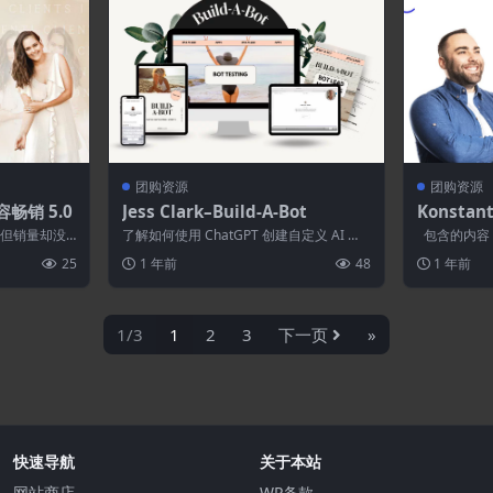
团购资源
团购资源
内容畅销 5.0
Jess Clark–Build-A-Bot
Konstant
ceboo
，但销量却没
了解如何使用 ChatGPT 创建自定义 AI 机
包含的内容 帮
创建卷轴、轮
器人，从而节省您的时间、提高工...
法基本工作原
25
1 年前
48
1 年前
1/3
1
2
3
下一页
»
快速导航
关于本站
网站商店
WP条款