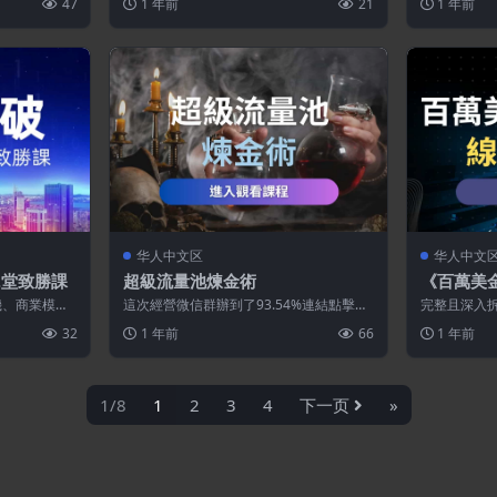
47
1 年前
21
1 年前
源...
源...
华人中文区
华人中文
2堂致勝課
超級流量池煉金術
《百萬美
機、商業模
這次經營微信群辦到了93.54%連結點擊率
完整且深入
幫助你在競爭
以及48.27%的驚人成交率！！ 如果...
驟、每一個
32
1 年前
66
1 年前
模型，運...
1/8
1
2
3
4
下一页
»