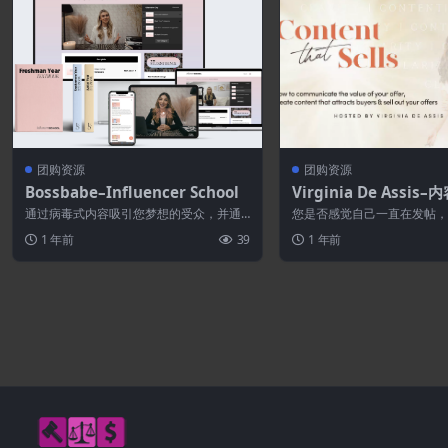
团购资源
团购资源
Bossbabe–Influencer School
Virginia De Assis–
通过病毒式内容吸引您梦想的受众，并通
您是否感觉自己一直在发帖
过原始的经过验证的系统为准备发展+货币
有达到应有的水平？ 厌倦了
1 年前
39
1 年前
化社交...
播、故...