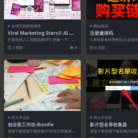
全球互联网资源库
网站商店
Viral Marketing Stars® AI 个
注册邀请码
人品牌工具包
打造您的人工智能品牌孪生 想象一下，你
1.本站是非经营性站点,会员
拥有一个 视觉上的自我延伸 ——你的脸
用户喜欢本站自愿捐赠打赏
2 周前
9
6 月前
庞、...
持服...
华人中文区
华人中文区
创业夜工作坊-Bundle
影片型名單收集器
资源下载资源下载价格3150元立即购买特
资源下载资源下载价格2500
别提醒:本网站不保证所有资源永久更新资
别提醒:本网站不保证所有资