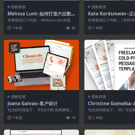
团购资源
团购资源
Melissa Lunt–如何打造六位数S
Kate Kordsmeier
howit模板商店
院
您将获得以下内容： Melissa Lunt 的课程“
您将获得以下内容： ( 凯特·科
如何打造六位数收入的 S...
ate Kordsmeier) 创...
1 年前
30
1 年前
团购资源
团购资源
Joana Galvao–客户设计
Christine Gomol
板手册
包含的内容如下： 不到2小时 您将拥有一
包含的内容如下： 35+ 可
个口碑推荐系统，可以产生高质量的潜在
的模板 – 适用于冷推介、客户谈
1 年前
14
1 年前
客户...