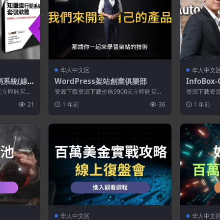
华人中文区
华人中文
行銷系統(線
WordPress架站創業俱樂部
InfoBo
(發報平台
元立即购买特
资源下载资源下载价格9900元立即购买特
资源下载资源
源永久更新资
别提醒:本网站不保证所有资源永久更新资
别提醒:本网
21
1 年前
36
1 年前
源...
源...
华人中文区
华人中文