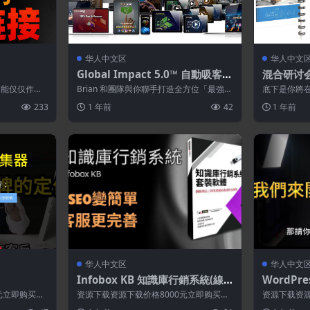
华人中文区
华人中文
Global Impact 5.0™ 自動吸客引
混合研讨
擎
功能仅仅作为
Brian 和團隊與你聯手打造全方位「最強市
底下是你將在
功能，仅为维
場營銷系統」Global Impac...
討會藍圖: 
233
1 年前
42
1 年前
透...
华人中文区
华人中文
Infobox KB 知識庫行銷系統(線
WordP
上課程附贈軟體)
元立即购买特
资源下载资源下载价格8000元立即购买特
资源下载资源
源永久更新资
别提醒:本网站不保证所有资源永久更新资
别提醒:本网