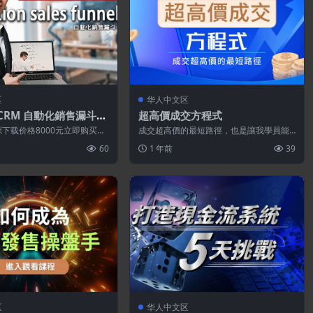
区
华人中文区
x-CRM 自動化銷售漏斗
超高價成交方程式
)
下载价格8000元立即购买特
成交超高價的最短路徑，也是讓我學員能
站不保证所有资源永久更新资
成交單筆2000萬訂單的核心策略、流程和
60
1 年前
39
操作...
区
华人中文区