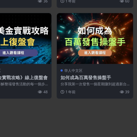
36
1 年前
60
源...
区
华人中文区
金實戰攻略》線上復盤會
如何成為百萬發售操盤手
拆解整場發售活動的每一個步
分享我第一次發售一個星期賺到超過新台
環節，讓你可以把它變成一個
幣100萬的實戰經驗，以及我六小時破千萬
48
1 年前
39
營收...