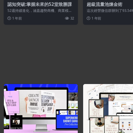
認知突破:掌握未來的52堂致勝課
超級流量池煉金術
52週持續進化，涵蓋趨勢商機、商業模
這次經營微信群辦到了93.5
式、銷售漏斗與行銷實戰，幫助你在競爭
以及48.27%的驚人成交率！！ 
1 年前
32
1 年前
中搶先一...