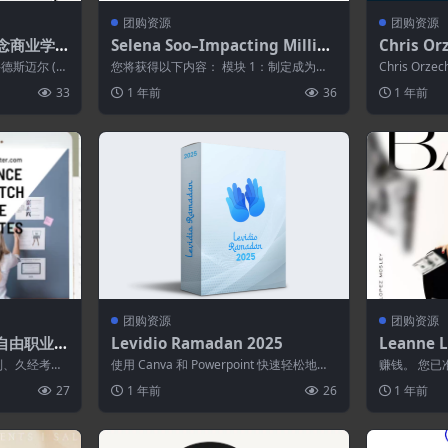
团购资源
团购资源
–正念商业学
Selena Soo–Impacting Million
Chris O
s 2025
富
德斯迈尔 (K
您将获得以下内容： 模块 1：制定成为媒
Chris Or
体明星的计划 在模块 1 中，您将创建自...
名人士，以其
33
1 年前
36
1 年前
团购资源
团购资源
ka–自由职业模
Levidio Ramadan 2025
Leanne L
kes Bank
定制、久经考验
使用 Canva 和 Powerpoint 快速轻松地创
赚钱。 您已
判、范...
建促销动画问候和社交媒体...
容中……） 
27
1 年前
26
1 年前
他...