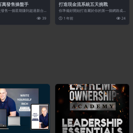
百萬發售操盤手
打造現金流系統五天挑戰
次發售一個星期賺到超過新台
你準備好開始打造屬於你的第一個網路成
實戰經驗，以及我六小時破千萬
交流程了嗎？每天只要90分鐘，接下來一
39
1 年前
24
連五天...