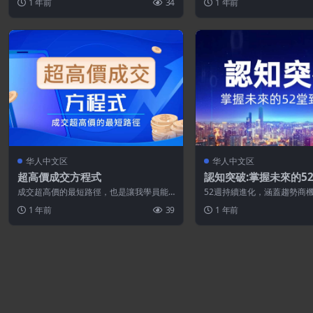
1 年前
34
1 年前
源...
源...
华人中文区
华人中文区
超高價成交方程式
認知突破:掌握未來的5
成交超高價的最短路徑，也是讓我學員能
52週持續進化，涵蓋趨勢商
成交單筆2000萬訂單的核心策略、流程和
式、銷售漏斗與行銷實戰，
1 年前
39
1 年前
操作...
中搶先一...