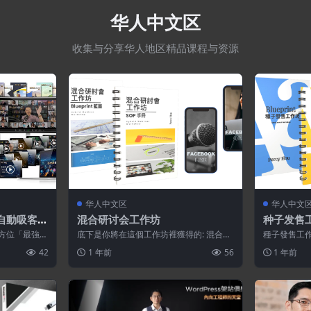
华人中文区
收集与分享华人地区精品课程与资源
华人中文区
华人中文
0™ 自動吸客引
混合研讨会工作坊
种子发售
全方位「最強市
底下是你將在這個工作坊裡獲得的: 混合研
種子發售工作坊 (
討會藍圖: 一份可永久留存的完整藍圖，
創作出絕對符合
42
1 年前
56
1 年前
透...