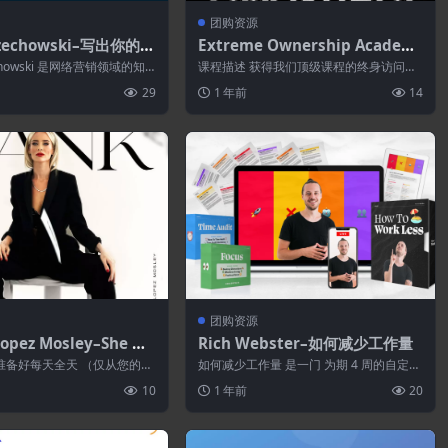
团购资源
rzechowski–写出你的财
Extreme Ownership Academ
y–Leadership Essentials Pack
zechowski 是网络营销领域的知
课程描述 获得我们顶级课程的终身访问权
age
在文案写作、电...
限 极端所有权基础 ：由《纽约时报》畅销
29
1 年前
14
书...
团购资源
opez Mosley–She Ma
Rich Webster–如何减少工作量
 2.0
准备好每天全天 （仅从您的内
如何减少工作量 是一门 为期 4 周的自定进
您已准备好迎接理想的客户，
度商业课程， 我们将在其中 教授（并...
10
1 年前
20