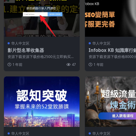
华人中文区
华人中文区
影片型名單收集器
Infobox KB 知識庫
上課程附贈軟體)
资源下载资源下载价格2500元立即购买特
资源下载资源下载价格8000
别提醒:本网站不保证所有资源永久更新资
别提醒:本网站不保证所有资
1 年前
47
1 年前
源...
源...
华人中文区
华人中文区