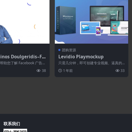
团购资源
inos Doulgeridis–Fa
Levidio Playmockup
k电商广告大师课程
助您了解 Facebook 广告算
只需几分钟，即可创建专业视频、逼真的
理并为您的业务制...
模型、3D 封面、网站、书籍和杂志布局以
38
1 年前
33
及动...
联系我们