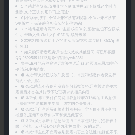
解或解密/后续升级和安装使用的相关服务!
5.本站所有资源,仅用作学习研究使用,请下载后24小时内
删除,支持正版,勿用作商业用途!
6.因代码可变性,不保证兼容所有浏览器.不保证兼容所有
WP版本.不保证兼容您安装的其他源码!
7.本站保证所有源码(WP主题或插件)的完整性,但不含授权
许可.帮助文档.XML文件/PSD/后续升级等!
8.本站相关资源使用7Z的固实压缩技术,建议使用360Zip进
行解压!
9.如果购买后发现资源链接失效或其他疑问,请联系客服
QQ:2690565141或是微信客服:ywb386!
警告:⚠️可能有些资源远超资料原定价,购买请三思,如非必
要,请勿冲动消费.
➊️ 条款:请支持正版软件及图书。肯定和感激作者及发行
商的社会贡献.
➋️ 条款:站点不存储和发布任何版权资料,只在被访客要求
雇佣后才会在其指示下处理要求的相关内容.
➌️ 条款:向博主支付任何费用都意味着在访客的主观意识
下雇佣博主,形成博主受雇于访客的劳务关系.
➍️ 条款:只向有购买正版资料者并限于学习目的且不扩散
者服务,雇佣即表示你认可和满足此要求.
➎ 条款:雇方承诺不恶意雇佣博主从事违法行为[包括但不
限于色情、反动等],否则雇方承担由此引发的后果.
➏️ 条款:博主也不负责鉴别受雇内容之合法性[包括但不限