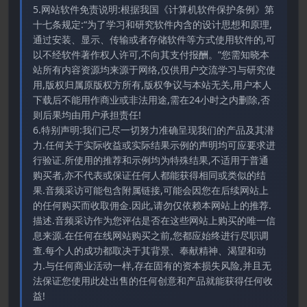
5.网站软件免责说明:根据我国《计算机软件保护条例》第
十七条规定:“为了学习和研究软件内含的设计思想和原理,
通过安装、显示、传输或者存储软件等方式使用软件的,可
以不经软件著作权人许可,不向其支付报酬。”您需知晓本
站所有内容资源均来源于网络,仅供用户交流学习与研究使
用,版权归属原版权方所有,版权争议与本站无关,用户本人
下载后不能用作商业或非法用途,需在24小时之内删除,否
则后果均由用户承担责任!
6.特别声明:我们已尽一切努力准确呈现我们的产品及其潜
力.任何关于实际收益或实际结果示例的声明均可应要求进
行验证.所使用的推荐和示例均为特殊结果,不适用于普通
购买者,亦不代表或保证任何人都能获得相同或类似的结
果.音频采访可能包含附属链接,可能会因您在后续网站上
的任何购买而收取佣金.因此,请勿仅依赖本网站上的推荐.
描述.音频采访作为您评估是否在这些网站上购买的唯一信
息来源.在任何在线网站购买之前,您都应始终进行尽职调
查.每个人的成功都取决于其背景、奉献精神、渴望和动
力.与任何商业活动一样,存在固有的资本损失风险,并且无
法保证您使用此处出售的任何创意和产品就能获得任何收
益!