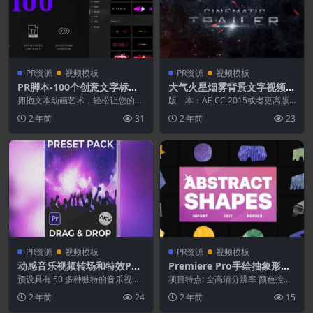
PR资源
视频模板
PR资源
视频模板
PR脚本-100个创意文字标题
大气火星烟雾背景文字视频宣
特效动画预设 Text Presets
传片头PR预设- Cinematic T
拥抱文本动画艺术，轻松让您的内
版 本：AE CC 2015或者更高版
容栩栩如生。您可以使用这 100
railer
本，PR CC 2021或者更高版本...
2 年前
31
2 年前
23
个独特的文本动画...
PR资源
视频模板
PR资源
视频模板
动感音乐视频转场和特效PR
Premiere Pro手绘抽象形状
预设
插件
预设具有 50 多种独特的音乐视频
项目特点: 全高清分辨率 颜色控制
效果，让您的视频编辑脱颖而出！
包括视频教程 Premiere Pro 20...
2 年前
24
2 年前
15
使用我们简单的拖...