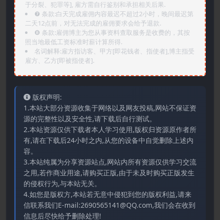
于分裂、犯罪等], 雇方需自行鉴别和承担相关后果.
❼ 条款:白天完成雇佣内容最迟不超过2小时，晚间最迟第
二天12点前，对无法完成的雇佣要求会给予退款.
❽ 条款:雇佣博主为您从事资料查取服务是收费的，其按
照当地最低工资标准时薪计算所得.
名词解释:雇方指访客、甲方[即花钱者、指使者],博主指受
雇方、乙方[即被指使者].
版权声明:
1.本站大部分资源收集于网络以及网友投稿,网站不保证资
源的完整性以及安全性,请下载后自行测试。
2.本站资源仅供下载者本人学习使用,版权归资源原作者所
有,请在下载后24小时之内,从您的设备中自觉删除上述内
容。
3.本站纯属为分享资源站点,网站内所有资源仅供学习交流
之用,若作商业用途,请购买正版,由于未及时购买正版发生
的侵权行为,与本站无关。
4.如您是版权方,本站若无意中侵犯到您的版权利益,请来
信联系我们E-mail:2690565141@QQ.com,我们会在收到
信息后尽快给予删除处理!