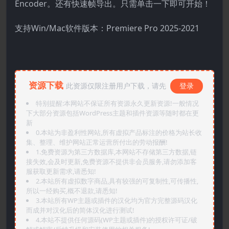
Encoder。还有快速帧导出。只需单击一下即可开始！
支持Win/Mac软件版本：Premiere Pro 2025-2021
资源下载
此资源仅限注册用户下载，请先
登录
特别提醒:本网站不保证所有资源永久更新资源!一般情况
下大部分资源包括WordPress主题和插件资源等随时都在更
新
0.本站为非盈利性网站,所有虚拟产品标注的价格为站长收
集、整理、维护网站正常运营所付出的劳动报酬!
1.免费资源为第三方数据库,本网站不存储第三方数据,链
接失效,会及时更新,免费资源不提供非会员服务,请勿添加客
服获取更新需求,请悉知!
2.本站所有虚拟数字商品,具有较强的可复制性,可传播性,
所以一经购买,概不退款,请悉知!
3.本站所有WP主题或插件的汉化均为官方完整源码汉化
而成并对汉化后的简体汉化进行测试!
4.本站不提供任何源码(WP主题或插件)的授权许可证/破