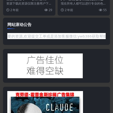
集
R插件 AI Color Match V1.0
资源下载此资源仅限注册用户下
现在所有人都可以进行专业的色彩
载，请先登录特别提醒:本网站不
Win+使用教程
校正和分级。在Premiere 和 After
2 年前
29
2 年前
55
保证所有资源永久更新资...
E...
网站滚动公告
站没有你需要的资源,欢迎提交工单或是添加客服微信:ywb386获