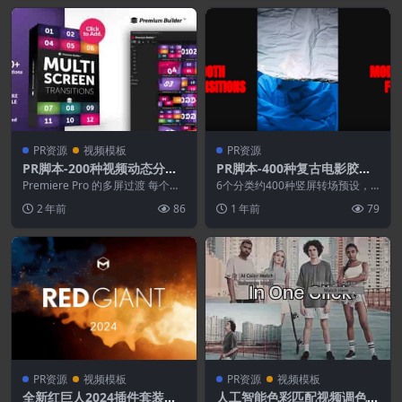
PR资源
视频模板
PR资源
PR脚本-200种视频动态分屏
PR脚本-400种复古电影胶片
过渡转场预设
故障光效干扰纸张撕裂竖屏转
Premiere Pro 的多屏过渡 每个分
6个分类约400种竖屏转场预设，
辨率包含 200 个过渡 4 种预制...
场预设
如复古电影胶片故障光效干扰纸张
2 年前
86
1 年前
79
撕裂等。通过Ato...
PR资源
视频模板
PR资源
视频模板
全新红巨人2024插件套装合
人工智能色彩匹配视频调色P