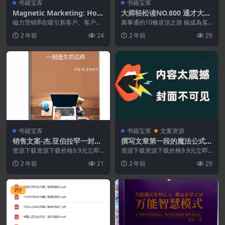
书籍宝库
书籍宝库
Magnetic Marketing: How
大师轻松读NO.800 通才大未
To Attract A Flood Of New
來
磁力营销®在吸引新客户、客户、
萬事通的10條攻頂之路 能成為某
Customers That Pay, Stay,
患者或潜在客户的方式以及产品、
個領域的專家，固然令人心滿意
2 年前
24
2 年前
29
服务、业务和实践的宣...
足。但是，過於狹隘的...
and Refer
书籍宝库
书籍宝库
文案资源
销售文案-杰.亚伯拉罕一封遗
撰写文章第一段的魔法公式.P
失的信
DF
资源下载资源下载价格9.9元立即
资源下载资源下载价格9.9元立即
购买特别提醒:本网站不保证所有
购买 或 &nb...
2 年前
21
2 年前
29
资源永久更新资源!...
VIP