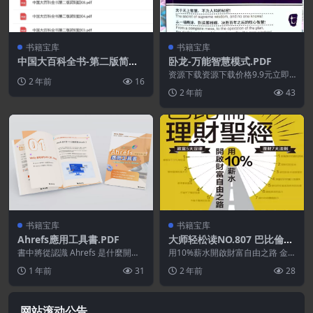
书籍宝库
书籍宝库
中国大百科全书-第二版简明
卧龙-万能智慧模式.PDF
版
资源下载资源下载价格9.9元立即
2 年前
16
购买 或 &nb...
2 年前
43
书籍宝库
书籍宝库
Ahrefs應用工具書.PDF
大师轻松读NO.807 巴比倫理
財聖經
書中將從認識 Ahrefs 是什麼開始
用10%薪水開啟財富自由之路 金
說起,接著帶大家熟悉 Ahrefs 6
錢本身從來不是最終目的，而是達
1 年前
31
2 年前
28
大...
到目的的手段。當金...
网站滚动公告