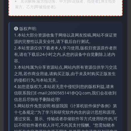
名词解释:雇方指访客、甲方[即花钱者、指使者],博主指受
雇方、乙方[即被指使者].
版权声明:
1.本站大部分资源收集于网络以及网友投稿,网站不保证资
源的完整性以及安全性,请下载后自行测试。
2.本站资源仅供下载者本人学习使用,版权归资源原作者所
有,请在下载后24小时之内,从您的设备中自觉删除上述内
容。
3.本站纯属为分享资源站点,网站内所有资源仅供学习交流
之用,若作商业用途,请购买正版,由于未及时购买正版发生
的侵权行为,与本站无关。
4.如您是版权方,本站若无意中侵犯到您的版权利益,请来
信联系我们E-mail:2690565141@QQ.com,我们会在收到
信息后尽快给予删除处理!
5.网站软件免责说明:根据我国《计算机软件保护条例》第
十七条规定:“为了学习和研究软件内含的设计思想和原理,
通过安装、显示、传输或者存储软件等方式使用软件的,可
以不经软件著作权人许可,不向其支付报酬。”您需知晓本