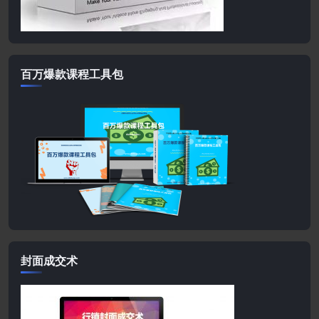
百万爆款课程工具包
封面成交术