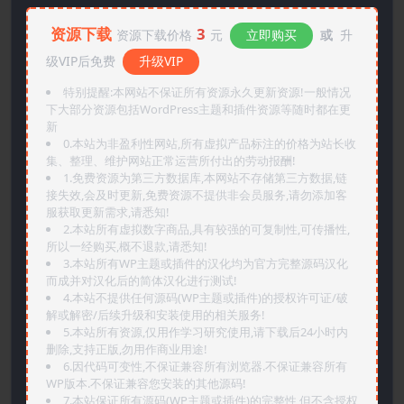
资源下载
3
资源下载价格
元
立即购买
或
升
级VIP后免费
升级VIP
特别提醒:本网站不保证所有资源永久更新资源!一般情况
下大部分资源包括WordPress主题和插件资源等随时都在更
新
0.本站为非盈利性网站,所有虚拟产品标注的价格为站长收
集、整理、维护网站正常运营所付出的劳动报酬!
1.免费资源为第三方数据库,本网站不存储第三方数据,链
接失效,会及时更新,免费资源不提供非会员服务,请勿添加客
服获取更新需求,请悉知!
2.本站所有虚拟数字商品,具有较强的可复制性,可传播性,
所以一经购买,概不退款,请悉知!
3.本站所有WP主题或插件的汉化均为官方完整源码汉化
而成并对汉化后的简体汉化进行测试!
4.本站不提供任何源码(WP主题或插件)的授权许可证/破
解或解密/后续升级和安装使用的相关服务!
5.本站所有资源,仅用作学习研究使用,请下载后24小时内
删除,支持正版,勿用作商业用途!
6.因代码可变性,不保证兼容所有浏览器.不保证兼容所有
WP版本.不保证兼容您安装的其他源码!
7.本站保证所有源码(WP主题或插件)的完整性,但不含授权