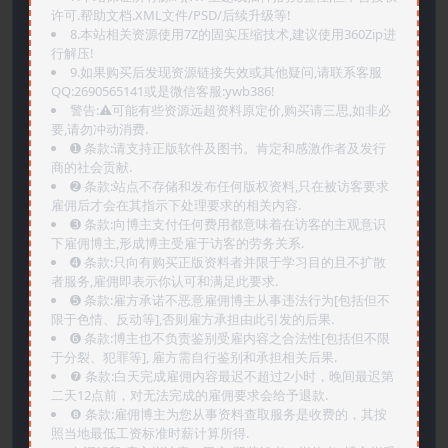
许可.帮助文档.XML文件/PSD/后续升级等!
8.本站相关资源使用7Z的固实压缩技术,建议使用360Zip进
行解压!
9.如果购买后发现资源链接失效或其他疑问,请联系客服
QQ:2690565141或是微信客服:ywb386!
警告:⚠️可能有些资源远超资料原定价,购买请三思,如非必
要,请勿冲动消费.
➊️ 条款:请支持正版软件及图书。肯定和感激作者及发行
商的社会贡献.
➋️ 条款:站点不存储和发布任何版权资料,只在被访客要求
雇佣后才会在其指示下处理要求的相关内容.
➌️ 条款:向博主支付任何费用都意味着在访客的主观意识
下雇佣博主,形成博主受雇于访客的劳务关系.
➍️ 条款:只向有购买正版资料者并限于学习目的且不扩散
者服务,雇佣即表示你认可和满足此要求.
➎ 条款:雇方承诺不恶意雇佣博主从事违法行为[包括但不
限于色情、反动等],否则雇方承担由此引发的后果.
➏️ 条款:博主也不负责鉴别受雇内容之合法性[包括但不限
于分裂、犯罪等], 雇方需自行鉴别和承担相关后果.
❼ 条款:白天完成雇佣内容最迟不超过2小时，晚间最迟第
二天12点前，对无法完成的雇佣要求会给予退款.
❽ 条款:雇佣博主为您从事资料查取服务是收费的，其按
照当地最低工资标准时薪计算所得.