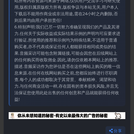
站所有内容资源均来源于网络,仅供用户交流学习与研究使
用,版权归属原版权方所有,版权争议与本站无关,用户本人
下载后不能用作商业或非法用途,需在24小时之内删除,否
则后果均由用户承担责任!
6.特别声明:我们已尽一切努力准确呈现我们的产品及其潜
力.任何关于实际收益或实际结果示例的声明均可应要求进
行验证.所使用的推荐和示例均为特殊结果,不适用于普通
购买者,亦不代表或保证任何人都能获得相同或类似的结
果.音频采访可能包含附属链接,可能会因您在后续网站上
的任何购买而收取佣金.因此,请勿仅依赖本网站上的推荐.
描述.音频采访作为您评估是否在这些网站上购买的唯一信
息来源.在任何在线网站购买之前,您都应始终进行尽职调
查.每个人的成功都取决于其背景、奉献精神、渴望和动
力.与任何商业活动一样,存在固有的资本损失风险,并且无
法保证您使用此处出售的任何创意和产品就能获得任何收
益!
分享