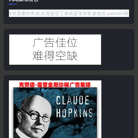
要的资源,欢迎提交工单或是添加客服微信:ywb386获取帮助！