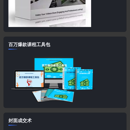
百万爆款课程工具包
封面成交术