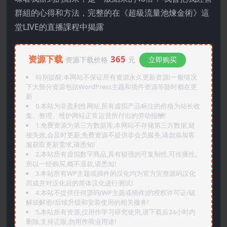
群組的心得和方法，完整的在《超級流量池煉金術》這
堂LIVE的直播課程中揭露
资源下载
365
资源下载价格
元
立即购买
特别提醒:本网站不保证所有资源永久更新资源!一般情况
下大部分资源包括WordPress主题和插件资源等随时都在更
新
0.本站为非盈利性网站,所有虚拟产品标注的价格为站长收
集、整理、维护网站正常运营所付出的劳动报酬!
1.免费资源为第三方数据库,本网站不存储第三方数据,链
接失效,会及时更新,免费资源不提供非会员服务,请勿添加客
服获取更新需求,请悉知!
2.本站所有虚拟数字商品,具有较强的可复制性,可传播性,
所以一经购买,概不退款,请悉知!
3.本站所有WP主题或插件的汉化均为官方完整源码汉化
而成并对汉化后的简体汉化进行测试!
4.本站不提供任何源码(WP主题或插件)的授权许可证/破
解或解密/后续升级和安装使用的相关服务!
5.本站所有资源,仅用作学习研究使用,请下载后24小时内
删除,支持正版,勿用作商业用途!