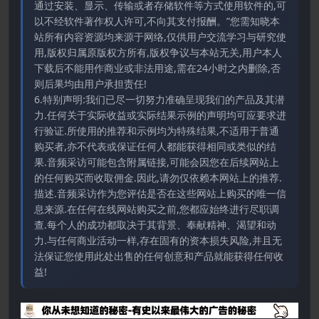
通过安装、显示、传输或者存储软件等方式使用软件的,可
以不经软件著作权人许可,不向其支付报酬。”您需知晓本
站所有内容资源均来源于网络,仅供用户交流学习与研究使
用,版权归属原版权方所有,版权争议与本站无关,用户本人
下载后不能用作商业或非法用途,需在24小时之内删除,否
则后果均由用户承担责任!
6.特别声明:我们已尽一切努力准确呈现我们的产品及其潜
力.任何关于实际收益或实际结果示例的声明均可应要求进
行验证.所使用的推荐和示例均为特殊结果,不适用于普通
购买者,亦不代表或保证任何人都能获得相同或类似的结
果.音频采访可能包含附属链接,可能会因您在后续网站上
的任何购买而收取佣金.因此,请勿仅依赖本网站上的推荐.
描述.音频采访作为您评估是否在这些网站上购买的唯一信
息来源.在任何在线网站购买之前,您都应始终进行尽职调
查.每个人的成功都取决于其背景、奉献精神、渴望和动
力.与任何商业活动一样,存在固有的资本损失风险,并且无
法保证您使用此处出售的任何创意和产品就能获得任何收
益!