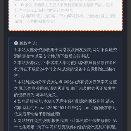
❽ 条款:雇佣博主为您从事资料查取服务是收费的，其按
照当地最低工资标准时薪计算所得.
名词解释:雇方指访客、甲方[即花钱者、指使者],博主指受
雇方、乙方[即被指使者].
版权声明:
1.本站大部分资源收集于网络以及网友投稿,网站不保证资
源的完整性以及安全性,请下载后自行测试。
2.本站资源仅供下载者本人学习使用,版权归资源原作者所
有,请在下载后24小时之内,从您的设备中自觉删除上述内
容。
3.本站纯属为分享资源站点,网站内所有资源仅供学习交流
之用,若作商业用途,请购买正版,由于未及时购买正版发生
的侵权行为,与本站无关。
4.如您是版权方,本站若无意中侵犯到您的版权利益,请来
信联系我们E-mail:2690565141@QQ.com,我们会在收到
信息后尽快给予删除处理!
5.网站软件免责说明:根据我国《计算机软件保护条例》第
十七条规定:“为了学习和研究软件内含的设计思想和原理,