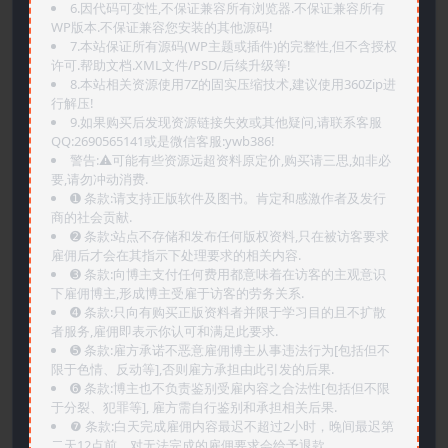
6.因代码可变性,不保证兼容所有浏览器.不保证兼容所有
WP版本.不保证兼容您安装的其他源码!
7.本站保证所有源码(WP主题或插件)的完整性,但不含授权
许可.帮助文档.XML文件/PSD/后续升级等!
8.本站相关资源使用7Z的固实压缩技术,建议使用360Zip进
行解压!
9.如果购买后发现资源链接失效或其他疑问,请联系客服
QQ:2690565141或是微信客服:ywb386!
警告:⚠️可能有些资源远超资料原定价,购买请三思,如非必
要,请勿冲动消费.
➊️ 条款:请支持正版软件及图书。肯定和感激作者及发行
商的社会贡献.
➋️ 条款:站点不存储和发布任何版权资料,只在被访客要求
雇佣后才会在其指示下处理要求的相关内容.
➌️ 条款:向博主支付任何费用都意味着在访客的主观意识
下雇佣博主,形成博主受雇于访客的劳务关系.
➍️ 条款:只向有购买正版资料者并限于学习目的且不扩散
者服务,雇佣即表示你认可和满足此要求.
➎ 条款:雇方承诺不恶意雇佣博主从事违法行为[包括但不
限于色情、反动等],否则雇方承担由此引发的后果.
➏️ 条款:博主也不负责鉴别受雇内容之合法性[包括但不限
于分裂、犯罪等], 雇方需自行鉴别和承担相关后果.
❼ 条款:白天完成雇佣内容最迟不超过2小时，晚间最迟第
二天12点前，对无法完成的雇佣要求会给予退款.