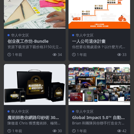
华人中文区
华人中文区
创业夜工作坊-Bundle
一人公司退休計畫
资源下载资源下载价格3150元立
你想要在幾歲退休？以什麼方式退
即购买特别提醒:本网站不保证所
休？⚠️ 請先完整觀看上面的影
1 年前
34
1 年前
33
有资源永久更新资源...
片，影片內有詳細...
华人中文区
华人中文区
魔術師教你網路印鈔術 30天S
Global Impact 5.0™ 自動吸
BS實戰班 方案
客引擎
陳徹達 Chris 獲獎魔術師、極簡創
Brian 和團隊與你聯手打造全方位
業家 2012年，開始透過網站「搞
「最強市場營銷系統」Global Imp
1 年前
30
1 年前
42
怪魔術帽...
ac...