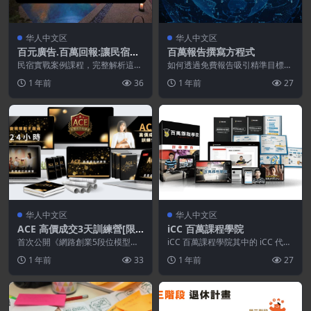
华人中文区
华人中文区
百元廣告.百萬回報:讓民宿預
百萬報告撰寫方程式
訂爆滿的行銷策略
民宿實戰案例課程，完整解析這驚
如何透過免費報告吸引精準目標客
人的結果如何做到！ 资源下载资
戶，並快速推進成為付費客戶（買
1 年前
36
1 年前
27
源下载价格1200元...
家），創造百萬起跳的...
华人中文区
华人中文区
ACE 高價成交3天訓練營[限
iCC 百萬課程學院
时课程]
首次公開《網路創業5段位模型》
iCC 百萬課程學院其中的 iCC 代表
讓你知道自己現在在哪一層、接下
I Create Course，自己創...
1 年前
33
1 年前
27
來該往哪走 才不會...