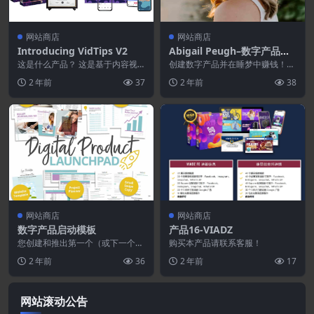
网站商店
网站商店
Introducing VidTips V2
Abigail Peugh–数字产品训
练营
这是什么产品？ 这是基于内容视
创建数字产品并在睡梦中赚钱！
频提示模板的集合 Canva 免费基
想象一下醒来时看到您在睡梦中所
2 年前
37
2 年前
38
于云的软件和 ...
做的销售吗？！ 销售...
网站商店
网站商店
数字产品启动模板
产品16-VIADZ
您创建和推出第一个（或下一个）
购买本产品请联系客服！
盈利数字产品的一站式商店！ 数
2 年前
36
2 年前
17
字产品启动板将帮助您...
网站滚动公告