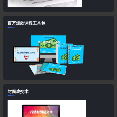
百万爆款课程工具包
封面成交术