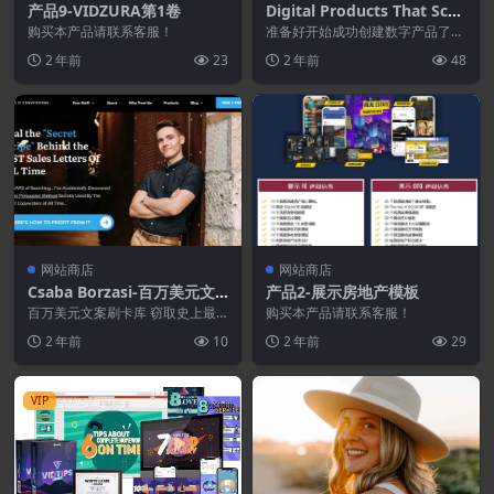
产品9-VIDZURA第1卷
Digital Products That Scal
e™ 模板
购买本产品请联系客服！
准备好开始成功创建数字产品了
吗？ 这包 75 多个数字产品 Canva
2 年前
23
2 年前
48
模板就是...
网站商店
网站商店
Csaba Borzasi-百万美元文
产品2-展示房地产模板
案刷卡图书馆
百万美元文案刷卡库 窃取史上最
购买本产品请联系客服！
佳销售信函背后的“秘方” 经过多年
2 年前
10
2 年前
29
的搜索……我 无...
VIP