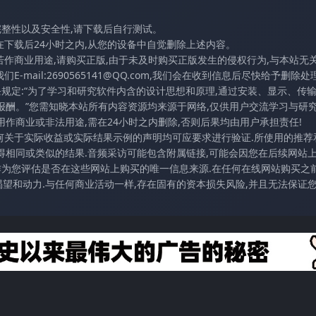
完整性以及安全性,请下载后自行测试。
在下载后24小时之内,从您的设备中自觉删除上述内容。
若作商业用途,请购买正版,由于未及时购买正版发生的侵权行为,与本站无
mail:2690565141@QQ.com,我们会在收到信息后尽快给予删除处理
条规定:“为了学习和研究软件内含的设计思想和原理,通过安装、显示、传
报酬。”您需知晓本站所有内容资源均来源于网络,仅供用户交流学习与研究
作商业或非法用途,需在24小时之内删除,否则后果均由用户承担责任!
任何关于实际收益或实际结果示例的声明均可应要求进行验证.所使用的推荐
得相同或类似的结果.音频采访可能包含附属链接,可能会因您在后续网站
访作为您评估是否在这些网站上购买的唯一信息来源.在任何在线网站购买之前
望和动力.与任何商业活动一样,存在固有的资本损失风险,并且无法保证