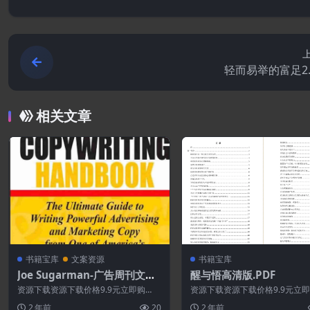
轻而易举的富足2.
相关文章
书籍宝库
文案资源
书籍宝库
Joe Sugarman-广告周刊文案
醒与悟高清版.PDF
写作手册.PDF
资源下载资源下载价格9.9元立即购
资源下载资源下载价格9.9元立
买 或 &nb...
买 或 &nb...
2 年前
20
2 年前