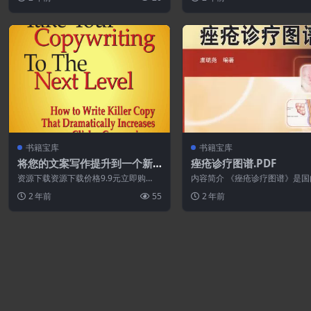
书籍宝库
书籍宝库
将您的文案写作提升到一个新
痤疮诊疗图谱.PDF
的水平.PDF
资源下载资源下载价格9.9元立即购
内容简介 《痤疮诊疗图谱》是国
买 或 &nb...
推出的医学痤疮图谱，是图文并
2 年前
55
2 年前
病专著。如...