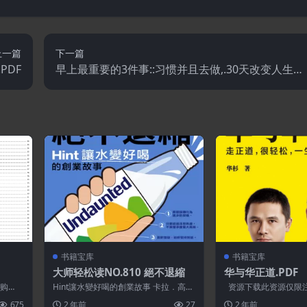
上一篇
下一篇
PDF
早上最重要的3件事::习惯并且去做,.30天改变人生的
行动魔法.PDF
书籍宝库
书籍宝库
大师轻松读NO.810 絕不退縮
华与华正道.PDF
即购
Hint讓水變好喝的創業故事 卡拉．高汀
资源下载此资源仅限
從沒想過要創業，她只是想告訴大家：
请先登录特别提醒:本网
675
2 年前
27
2 年前