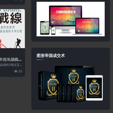
图形帝国成交术
9:拉长战线
远虑的3项法宝
要靠坚持和努
33