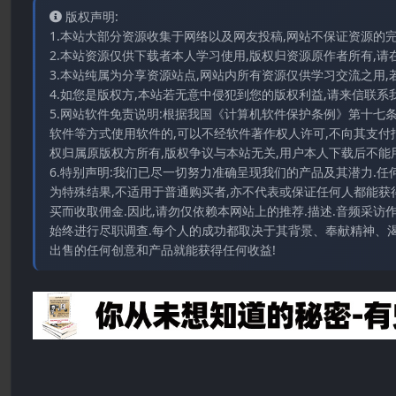
版权声明:
1.本站大部分资源收集于网络以及网友投稿,网站不保证资源的
2.本站资源仅供下载者本人学习使用,版权归资源原作者所有,请
3.本站纯属为分享资源站点,网站内所有资源仅供学习交流之用,
4.如您是版权方,本站若无意中侵犯到您的版权利益,请来信联系我们E-
5.网站软件免责说明:根据我国《计算机软件保护条例》第十七
软件等方式使用软件的,可以不经软件著作权人许可,不向其支付
权归属原版权方所有,版权争议与本站无关,用户本人下载后不能用
6.特别声明:我们已尽一切努力准确呈现我们的产品及其潜力.
为特殊结果,不适用于普通购买者,亦不代表或保证任何人都能获
买而收取佣金.因此,请勿仅依赖本网站上的推荐.描述.音频采
始终进行尽职调查.每个人的成功都取决于其背景、奉献精神、渴
出售的任何创意和产品就能获得任何收益!