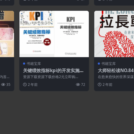
少了糖...
书籍宝库
书籍宝库
关键绩效指标kpi的开发实施和
大师轻松读NO.84
应用原书第3版.PDF
(包含轻松抓重点)
内首先
资源下载资源下载价格2元立即购
在愈来愈快的世界深谋
茂的单
买 或 ...
我们都知道持久的成功
35
2 年前
72
2 年前
力。但是，我...