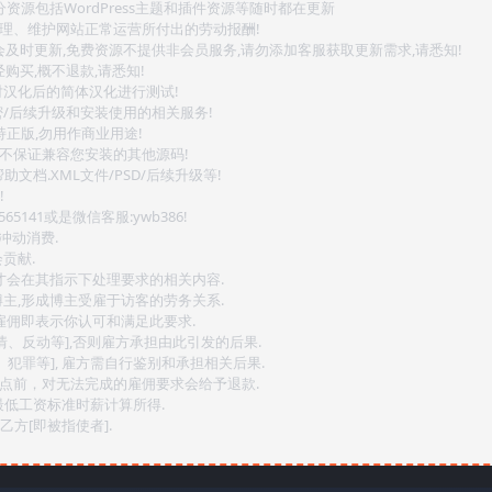
源包括WordPress主题和插件资源等随时都在更新
整理、维护网站正常运营所付出的劳动报酬!
会及时更新,免费资源不提供非会员服务,请勿添加客服获取更新需求,请悉知!
购买,概不退款,请悉知!
对汉化后的简体汉化进行测试!
密/后续升级和安装使用的相关服务!
持正版,勿用作商业用途!
.不保证兼容您安装的其他源码!
文档.XML文件/PSD/后续升级等!
!
141或是微信客服:ywb386!
冲动消费.
贡献.
后才会在其指示下处理要求的相关内容.
博主,形成博主受雇于访客的劳务关系.
,雇佣即表示你认可和满足此要求.
情、反动等],否则雇方承担由此引发的后果.
、犯罪等], 雇方需自行鉴别和承担相关后果.
2点前，对无法完成的雇佣要求会给予退款.
最低工资标准时薪计算所得.
方[即被指使者].