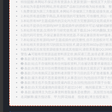
特别提醒:本网站不保证所有资源永久更新资源!一般情况下大部分资
0.本站为非盈利性网站,所有虚拟产品标注的价格为站长收集、
1.免费资源为第三方数据库,本网站不存储第三方数据,链接失效,
2.本站所有虚拟数字商品,具有较强的可复制性,可传播性,所以一经
3.本站所有WP主题或插件的汉化均为官方完整源码汉化而成并
4.本站不提供任何源码(WP主题或插件)的授权许可证/破解或解
5.本站所有资源,仅用作学习研究使用,请下载后24小时内删除,支
6.因代码可变性,不保证兼容所有浏览器.不保证兼容所有WP版本
7.本站保证所有源码(WP主题或插件)的完整性,但不含授权许可.帮助
8.本站相关资源使用7Z的固实压缩技术,建议使用360Zip进行解压
9.如果购买后发现资源链接失效或其他疑问,请联系客服QQ:2690565
警告:⚠️可能有些资源远超资料原定价,购买请三思,如非必要,请勿
➊️ 条款:请支持正版软件及图书。肯定和感激作者及发行商的社会
➋️ 条款:站点不存储和发布任何版权资料,只在被访客要求雇佣
➌️ 条款:向博主支付任何费用都意味着在访客的主观意识下雇佣
➍️ 条款:只向有购买正版资料者并限于学习目的且不扩散者服务
➎ 条款:雇方承诺不恶意雇佣博主从事违法行为[包括但不限于色
➏️ 条款:博主也不负责鉴别受雇内容之合法性[包括但不限于分裂
❼ 条款:白天完成雇佣内容最迟不超过2小时，晚间最迟第二天1
❽ 条款:雇佣博主为您从事资料查取服务是收费的，其按照当地
名词解释:雇方指访客、甲方[即花钱者、指使者],博主指受雇方、乙