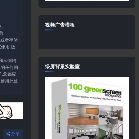
视频广告模板
关。
!
输或者存储
使用,版
和示例均
绿屏背景实验室
上的任何购
,您都应
您使用此处
分享