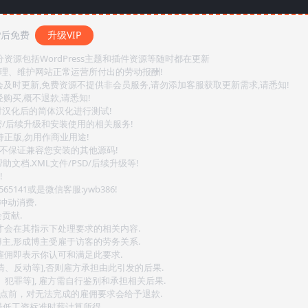
P后免费
升级VIP
源包括WordPress主题和插件资源等随时都在更新
整理、维护网站正常运营所付出的劳动报酬!
会及时更新,免费资源不提供非会员服务,请勿添加客服获取更新需求,请悉知!
购买,概不退款,请悉知!
对汉化后的简体汉化进行测试!
密/后续升级和安装使用的相关服务!
持正版,勿用作商业用途!
.不保证兼容您安装的其他源码!
文档.XML文件/PSD/后续升级等!
!
141或是微信客服:ywb386!
冲动消费.
贡献.
后才会在其指示下处理要求的相关内容.
博主,形成博主受雇于访客的劳务关系.
,雇佣即表示你认可和满足此要求.
情、反动等],否则雇方承担由此引发的后果.
、犯罪等], 雇方需自行鉴别和承担相关后果.
2点前，对无法完成的雇佣要求会给予退款.
最低工资标准时薪计算所得.