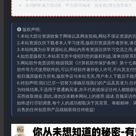
名词解释:雇方指访客、甲方[即花钱者、指使者],博主指受雇方、乙
版权声明:
1.本站大部分资源收集于网络以及网友投稿,网站不保证资源的
2.本站资源仅供下载者本人学习使用,版权归资源原作者所有,请
3.本站纯属为分享资源站点,网站内所有资源仅供学习交流之用,
4.如您是版权方,本站若无意中侵犯到您的版权利益,请来信联系我们E-
5.网站软件免责说明:根据我国《计算机软件保护条例》第十七
软件等方式使用软件的,可以不经软件著作权人许可,不向其支付
权归属原版权方所有,版权争议与本站无关,用户本人下载后不能用
6.特别声明:我们已尽一切努力准确呈现我们的产品及其潜力.
为特殊结果,不适用于普通购买者,亦不代表或保证任何人都能获
买而收取佣金.因此,请勿仅依赖本网站上的推荐.描述.音频采
始终进行尽职调查.每个人的成功都取决于其背景、奉献精神、渴
出售的任何创意和产品就能获得任何收益!