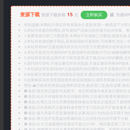
资源下载
15
资源下载价格
元
立即购买
或
升级VI
特别提醒:本网站不保证所有资源永久更新资源!一般情况下大部分资
0.本站为非盈利性网站,所有虚拟产品标注的价格为站长收集、
1.免费资源为第三方数据库,本网站不存储第三方数据,链接失效,
2.本站所有虚拟数字商品,具有较强的可复制性,可传播性,所以一经
3.本站所有WP主题或插件的汉化均为官方完整源码汉化而成并
4.本站不提供任何源码(WP主题或插件)的授权许可证/破解或解
5.本站所有资源,仅用作学习研究使用,请下载后24小时内删除,支
6.因代码可变性,不保证兼容所有浏览器.不保证兼容所有WP版本
7.本站保证所有源码(WP主题或插件)的完整性,但不含授权许可.帮助
8.本站相关资源使用7Z的固实压缩技术,建议使用360Zip进行解压
9.如果购买后发现资源链接失效或其他疑问,请联系客服QQ:2690565
警告:⚠️可能有些资源远超资料原定价,购买请三思,如非必要,请勿
➊️ 条款:请支持正版软件及图书。肯定和感激作者及发行商的社会
➋️ 条款:站点不存储和发布任何版权资料,只在被访客要求雇佣
➌️ 条款:向博主支付任何费用都意味着在访客的主观意识下雇佣
➍️ 条款:只向有购买正版资料者并限于学习目的且不扩散者服务
➎ 条款:雇方承诺不恶意雇佣博主从事违法行为[包括但不限于色
➏️ 条款:博主也不负责鉴别受雇内容之合法性[包括但不限于分裂
❼ 条款:白天完成雇佣内容最迟不超过2小时，晚间最迟第二天1
❽ 条款:雇佣博主为您从事资料查取服务是收费的，其按照当地