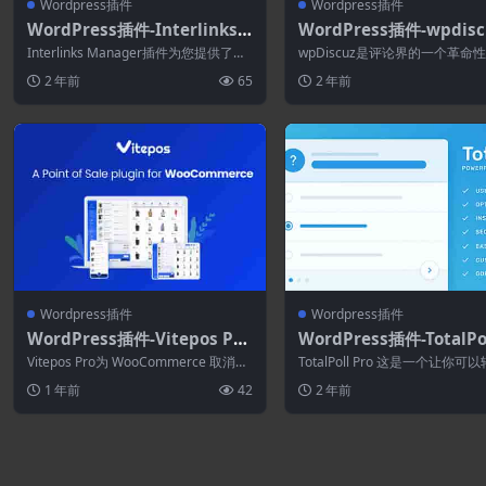
Wordpress插件
Wordpress插件
WordPress插件-Interlinks
WordPress插件-wpdisc
Manager 1.36
remium extensions bu
Interlinks Manager插件为您提供了一
wpDiscuz是评论界的一个革命
[wpDiscuz拓展]
系列工具来帮助您开发这种结构...
角。这个插件改变了你的网站讨论
2 年前
65
2 年前
并为你...
Wordpress插件
Wordpress插件
WordPress插件-Vitepos Pro
WordPress插件-TotalPol
3.2.3–销售点(POS)插件
o 4.11.0-响应性语言民
Vitepos Pro为 WooCommerce 取消了
TotalPoll Pro 这是一个让你可
插件
销售点系统，您可以使用它...
建和集成民意测验的语言插件,总..
1 年前
42
2 年前