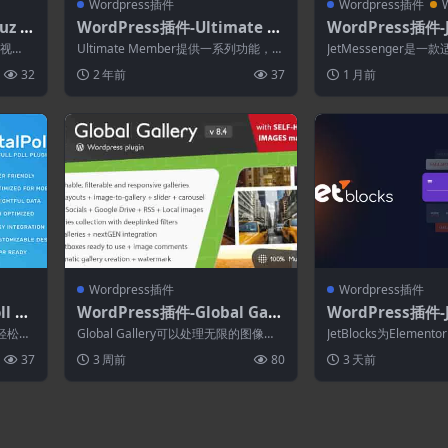
Wordpress插件
Wordpress插件
uz p
WordPress插件-Ultimate M
WordPress插件-
ndle
ember–Notices 2.1.6(Ultim
er 1.1.0–Wor
性视
Ultimate Member提供一系列功能，包
JetMessenger是一款
ate Member拓展)-会员Word
体验,
括用户配置文件、成员目录、用户注...
s网站的私信插件。您可以
32
2 年前
37
1 月前
Press插件
Wordpress插件
Wordpress插件
l Pr
WordPress插件-Global Gall
WordPress插件-Je
意测验
ery 11.1.1–WordPress响应
5.1–Element
以轻松创
Global Gallery可以处理无限的图像
JetBlocks为Elementor
式图库
插件
.
源，并配有三种画廊布局、八个可供
美的页眉和页脚...
37
3 周前
80
3 天前
使...