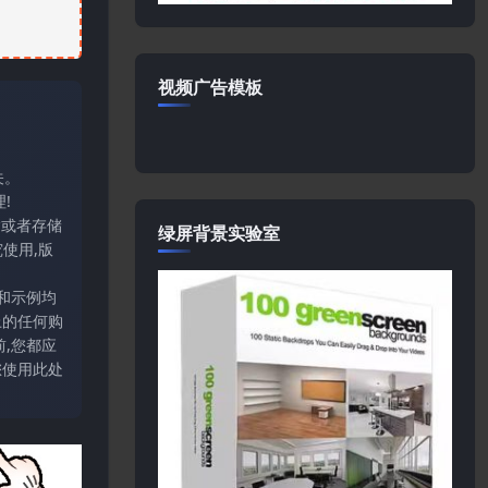
视频广告模板
关。
!
输或者存储
绿屏背景实验室
使用,版
和示例均
上的任何购
,您都应
您使用此处