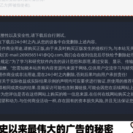
方[即被指使者].
完整性以及安全性,请下载后自行测试。
在下载后24小时之内,从您的设备中自觉删除上述内容。
若作商业用途,请购买正版,由于未及时购买正版发生的侵权行为,与本站无
mail:2690565141@QQ.com,我们会在收到信息后尽快给予删除处理
条规定:“为了学习和研究软件内含的设计思想和原理,通过安装、显示、传
报酬。”您需知晓本站所有内容资源均来源于网络,仅供用户交流学习与研究
作商业或非法用途,需在24小时之内删除,否则后果均由用户承担责任!
任何关于实际收益或实际结果示例的声明均可应要求进行验证.所使用的推荐
得相同或类似的结果.音频采访可能包含附属链接,可能会因您在后续网站
访作为您评估是否在这些网站上购买的唯一信息来源.在任何在线网站购买之前
望和动力.与任何商业活动一样,存在固有的资本损失风险,并且无法保证