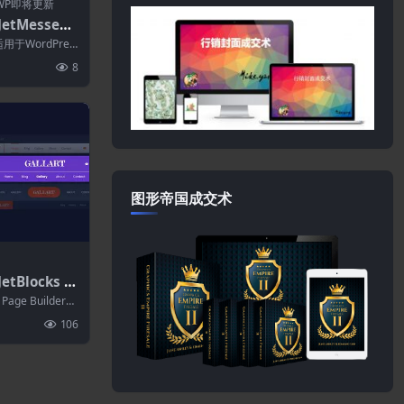
WP即将更新
JetMesseng
dPress私信插件
适用于WordPres
使用...
8
图形帝国成交术
tBlocks 1.
or的页眉和页脚
 Page Builder完
106