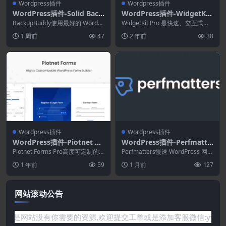
Wordpress插件
Wordpress插件
WordPress插件-Solid Back
WordPress插件-WidgetKit
ups (BackupBuddy) 9.1.20
Pro 1.13.1–高级且强大的Ele
BackupBuddy使用最好的 WordPr
WidgetKit Pro 是快速、交互式和
-WordPress备份插件
ess 备份插件 Solid Ba...
mentor插件套件
可扩展设计系统的终极解决方案。
1 周前
47
2 年前
38
它带有...
Wordpress插件
Wordpress插件
WordPress插件-Piotnet Fo
WordPress插件-Perfmatte
rms Pro 2.1.34-高度可定制
rs 2.6.5-WordPress性能插
Piotnet Forms Pro高度可定制的
Perfmatters慢速 WordPress 网站
的WordPress表单生成器
WordPress 表单生成器。...
件
的跳出率较高，转化率较低。p...
1 年前
59
1 月前
127
网站滚动公告
何问题或是网站没有你需要的资源,欢迎提交工单或是添加客服微信:y