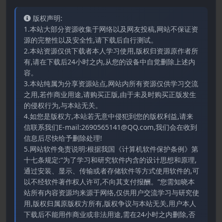
版权声明:
1.本站大部分资源收集于网络以及网友投稿,网站不保证资
源的完整性以及安全性,请下载后自行测试。
2.本站资源仅供下载者本人学习使用,版权归资源原作者所
有,请在下载后24小时之内,从您的设备中自觉删除上述内
容。
3.本站纯属为分享资源站点,网站内所有资源仅供学习交流
之用,若作商业用途,请购买正版,由于未及时购买正版发生
的侵权行为,与本站无关。
4.如您是版权方,本站若无意中侵犯到您的版权利益,请来
信联系我们E-mail:2690565141@QQ.com,我们会在收到
信息后尽快给予删除处理!
5.网站软件免责说明:根据我国《计算机软件保护条例》第
十七条规定:“为了学习和研究软件内含的设计思想和原理,
通过安装、显示、传输或者存储软件等方式使用软件的,可
以不经软件著作权人许可,不向其支付报酬。”您需知晓本
站所有内容资源均来源于网络,仅供用户交流学习与研究使
用,版权归属原版权方所有,版权争议与本站无关,用户本人
下载后不能用作商业或非法用途,需在24小时之内删除,否