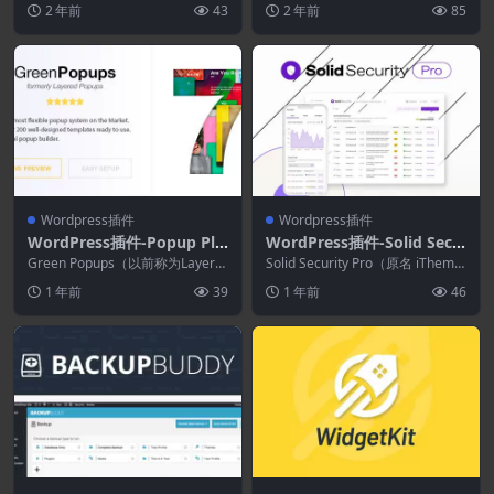
出窗口编辑器
S框架
2 年前
43
2 年前
85
Wordpress插件
Wordpress插件
WordPress插件-Popup Plu
WordPress插件-Solid Secu
gin for WordPress–Green
rity Pro(以前称为 iThemes
Green Popups（以前称为Layere
Solid Security Pro（原名 iTheme
Popups 7.53.0
d Popups)WordPres...
Security Pro)8.5.7
s Security P...
1 年前
39
1 年前
46