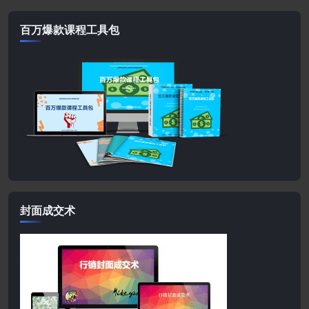
百万爆款课程工具包
封面成交术