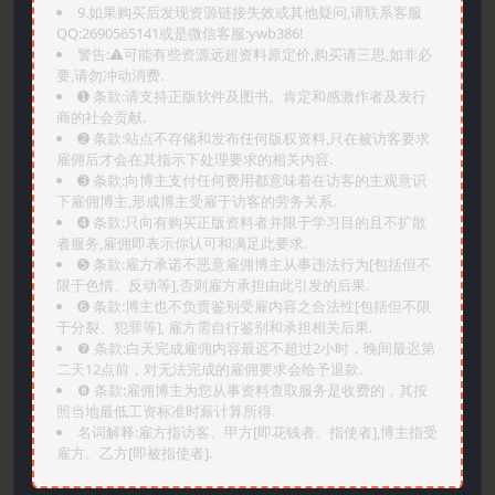
9.如果购买后发现资源链接失效或其他疑问,请联系客服
QQ:2690565141或是微信客服:ywb386!
警告:⚠️可能有些资源远超资料原定价,购买请三思,如非必
要,请勿冲动消费.
➊️ 条款:请支持正版软件及图书。肯定和感激作者及发行
商的社会贡献.
➋️ 条款:站点不存储和发布任何版权资料,只在被访客要求
雇佣后才会在其指示下处理要求的相关内容.
➌️ 条款:向博主支付任何费用都意味着在访客的主观意识
下雇佣博主,形成博主受雇于访客的劳务关系.
➍️ 条款:只向有购买正版资料者并限于学习目的且不扩散
者服务,雇佣即表示你认可和满足此要求.
➎ 条款:雇方承诺不恶意雇佣博主从事违法行为[包括但不
限于色情、反动等],否则雇方承担由此引发的后果.
➏️ 条款:博主也不负责鉴别受雇内容之合法性[包括但不限
于分裂、犯罪等], 雇方需自行鉴别和承担相关后果.
❼ 条款:白天完成雇佣内容最迟不超过2小时，晚间最迟第
二天12点前，对无法完成的雇佣要求会给予退款.
❽ 条款:雇佣博主为您从事资料查取服务是收费的，其按
照当地最低工资标准时薪计算所得.
名词解释:雇方指访客、甲方[即花钱者、指使者],博主指受
雇方、乙方[即被指使者].