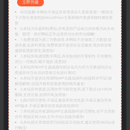
立即升级
特别提醒:本网站不保证所有资源永久更新资源!一般情况
下大部分资源包括WordPress主题和插件资源等随时都在更
新
0.本站为非盈利性网站,所有虚拟产品标注的价格为站长收
集、整理、维护网站正常运营所付出的劳动报酬!
1.免费资源为第三方数据库,本网站不存储第三方数据,链
接失效,会及时更新,免费资源不提供非会员服务,请勿添加客
服获取更新需求,请悉知!
2.本站所有虚拟数字商品,具有较强的可复制性,可传播性,
所以一经购买,概不退款,请悉知!
3.本站所有WP主题或插件的汉化均为官方完整源码汉化
而成并对汉化后的简体汉化进行测试!
4.本站不提供任何源码(WP主题或插件)的授权许可证/破
解或解密/后续升级和安装使用的相关服务!
5.本站所有资源,仅用作学习研究使用,请下载后24小时内
删除,支持正版,勿用作商业用途!
6.因代码可变性,不保证兼容所有浏览器.不保证兼容所有
WP版本.不保证兼容您安装的其他源码!
7.本站保证所有源码(WP主题或插件)的完整性,但不含授权
许可.帮助文档.XML文件/PSD/后续升级等!
8.本站相关资源使用7Z的固实压缩技术,建议使用360Zip进
行解压!