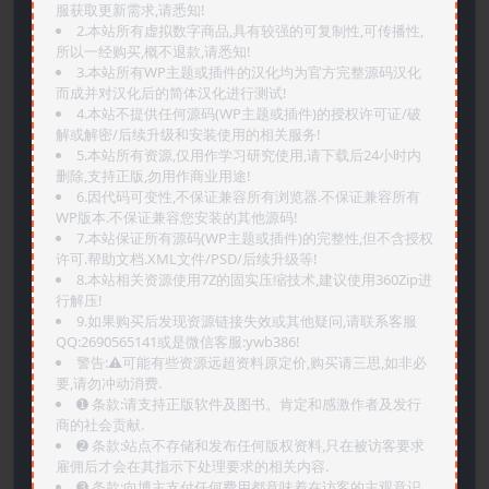
服获取更新需求,请悉知!
2.本站所有虚拟数字商品,具有较强的可复制性,可传播性,
所以一经购买,概不退款,请悉知!
3.本站所有WP主题或插件的汉化均为官方完整源码汉化
而成并对汉化后的简体汉化进行测试!
4.本站不提供任何源码(WP主题或插件)的授权许可证/破
解或解密/后续升级和安装使用的相关服务!
5.本站所有资源,仅用作学习研究使用,请下载后24小时内
删除,支持正版,勿用作商业用途!
6.因代码可变性,不保证兼容所有浏览器.不保证兼容所有
WP版本.不保证兼容您安装的其他源码!
7.本站保证所有源码(WP主题或插件)的完整性,但不含授权
许可.帮助文档.XML文件/PSD/后续升级等!
8.本站相关资源使用7Z的固实压缩技术,建议使用360Zip进
行解压!
9.如果购买后发现资源链接失效或其他疑问,请联系客服
QQ:2690565141或是微信客服:ywb386!
警告:⚠️可能有些资源远超资料原定价,购买请三思,如非必
要,请勿冲动消费.
➊️ 条款:请支持正版软件及图书。肯定和感激作者及发行
商的社会贡献.
➋️ 条款:站点不存储和发布任何版权资料,只在被访客要求
雇佣后才会在其指示下处理要求的相关内容.
➌️ 条款:向博主支付任何费用都意味着在访客的主观意识