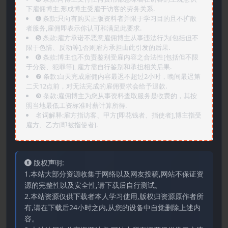
下雇佣博主,形成博主受雇于访客的劳务关系.
➍️ 条款:只向有购买正版资料者并限于学习目的且不扩散
者服务,雇佣即表示你认可和满足此要求.
➎ 条款:雇方承诺不恶意雇佣博主从事违法行为[包括但不
限于色情、反动等],否则雇方承担由此引发的后果.
➏️ 条款:博主也不负责鉴别受雇内容之合法性[包括但不限
于分裂、犯罪等], 雇方需自行鉴别和承担相关后果.
❼ 条款:白天完成雇佣内容最迟不超过2小时，晚间最迟第
二天12点前，对无法完成的雇佣要求会给予退款.
❽ 条款:雇佣博主为您从事资料查取服务是收费的，其按
照当地最低工资标准时薪计算所得.
名词解释:雇方指访客、甲方[即花钱者、指使者],博主指受
雇方、乙方[即被指使者].
版权声明:
1.本站大部分资源收集于网络以及网友投稿,网站不保证资
源的完整性以及安全性,请下载后自行测试。
2.本站资源仅供下载者本人学习使用,版权归资源原作者所
有,请在下载后24小时之内,从您的设备中自觉删除上述内
容。