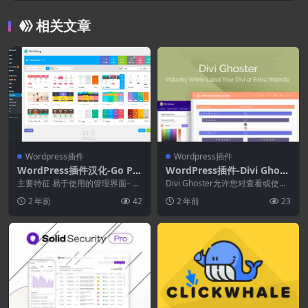
相关文章
Wordpress插件
Wordpress插件
WordPress插件汉化-Go Pri
WordPress插件-Divi Ghost
cing 3.4–WordPress响应式
er 5.0.57
主要特征 易于使用的管理界面– 使
Divi Ghoster允许您对查看或使用
定价表插件
用我们简洁的 UI 快速快速地编辑
您网站的任何人隐藏您对 Divi 或
2 年前
42
2 年前
23
您的表格。有...
...