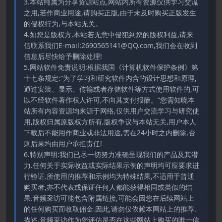
3.本站纯属为分享资源站点,网站内所有资源仅供学习交流
之用,若作商业用途,请购买正版,由于未及时购买正版发生
的侵权行为,与本站无关。
4.如您是版权方,本站若无意中侵犯到您的版权利益,请来
信联系我们E-mail:2690565141@QQ.com,我们会在收到
信息后尽快给予删除处理!
5.网站软件免责说明:根据我国《计算机软件保护条例》第
十七条规定:“为了学习和研究软件内含的设计思想和原理,
通过安装、显示、传输或者存储软件等方式使用软件的,可
以不经软件著作权人许可,不向其支付报酬。”您需知晓本
站所有内容资源均来源于网络,仅供用户交流学习与研究使
用,版权归属原版权方所有,版权争议与本站无关,用户本人
下载后不能用作商业或非法用途,需在24小时之内删除,否
则后果均由用户承担责任!
6.特别声明:我们已尽一切努力准确呈现我们的产品及其潜
力.任何关于实际收益或实际结果示例的声明均可应要求进
行验证.所使用的推荐和示例均为特殊结果,不适用于普通
购买者,亦不代表或保证任何人都能获得相同或类似的结
果.音频采访可能包含附属链接,可能会因您在后续网站上
的任何购买而收取佣金.因此,请勿仅依赖本网站上的推荐.
描述.音频采访作为您评估是否在这些网站上购买的唯一信