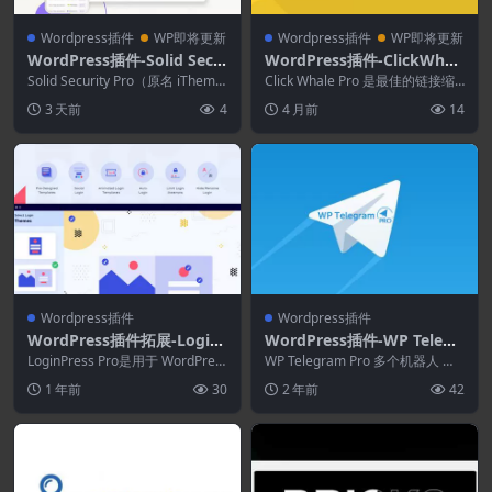
Wordpress插件
WP即将更新
Wordpress插件
WP即将更新
WordPress插件-Solid Secu
WordPress插件-ClickWhal
rity Pro (formerly iTheme
e Pro 2.5.3.5–WordPress链
Solid Security Pro（原名 iTheme
Click Whale Pro 是最佳的链接缩
s Security Pro) 9.0.5
s Security P...
接管理器和个人简介链接页面
短工具和 WordPress 链接...
3 天前
4
4 月前
14
插件
Wordpress插件
Wordpress插件
WordPress插件拓展-Login
WordPress插件-WP Telegr
Press Pro Addons(LoginPr
am Pro 2.3.5
LoginPress Pro是用于 WordPres
WP Telegram Pro 多个机器人 您
ess Pro拓展)
s 管理员登录的最佳 Wor...
可以添加多个机器人以用于不同的
1 年前
30
2 年前
42
模块...