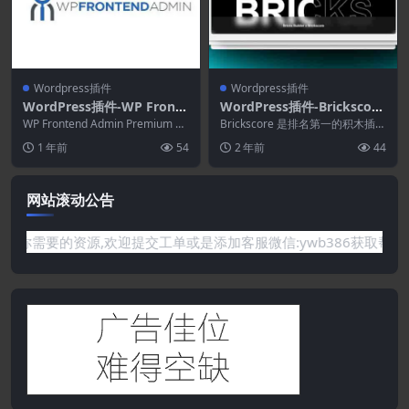
Wordpress插件
Wordpress插件
WordPress插件-WP Fronte
WordPress插件-Brickscore
nd Admin Premium 1.22.5
1.5.9.11–Bricks Builder的元
WP Frontend Admin Premium 将
Brickscore 是排名第一的积木插件
任何 WordPress ...
素集合插件
集合。通过我们的 79 个元素探
1 年前
54
2 年前
44
索 顶...
网站滚动公告
要的资源,欢迎提交工单或是添加客服微信:ywb386获取帮助！