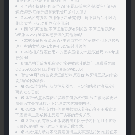
而成并对汉化后的简体汉化进行测试!
4.本站不提供任何源码(WP主题或插件)的授权许可证/破
解或解密/后续升级和安装使用的相关服务!
5.本站所有资源,仅用作学习研究使用,请下载后24小时内
删除,支持正版,勿用作商业用途!
6.因代码可变性,不保证兼容所有浏览器.不保证兼容所有
WP版本.不保证兼容您安装的其他源码!
7.本站保证所有源码(WP主题或插件)的完整性,但不含授权
许可.帮助文档.XML文件/PSD/后续升级等!
8.本站相关资源使用7Z的固实压缩技术,建议使用360Zip进
行解压!
9.如果购买后发现资源链接失效或其他疑问,请联系客服
QQ:2690565141或是微信客服:ywb386!
警告:⚠️可能有些资源远超资料原定价,购买请三思,如非必
要,请勿冲动消费.
➊️ 条款:请支持正版软件及图书。肯定和感激作者及发行
商的社会贡献.
➋️ 条款:站点不存储和发布任何版权资料,只在被访客要求
雇佣后才会在其指示下处理要求的相关内容.
➌️ 条款:向博主支付任何费用都意味着在访客的主观意识
下雇佣博主,形成博主受雇于访客的劳务关系.
➍️ 条款:只向有购买正版资料者并限于学习目的且不扩散
者服务,雇佣即表示你认可和满足此要求.
➎ 条款:雇方承诺不恶意雇佣博主从事违法行为[包括但不