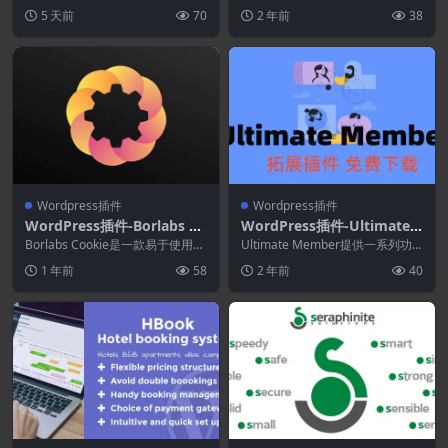
程生成器
ss 学习管理系统，可让您在几分...
管理面板焕然一新。 除了白标...
5 天前
70
2 年前
38
Wordpress插件
Wordpress插件
WordPress插件-Borlabs Co
WordPress插件-Ultimate
okie 3.3.14–WordPress Co
Member–Terms&Conditio
Borlabs Cookie是一款易于使用的
Ultimate Member提供一系列功
okie插件
WordPress 工具，允许您集...
ns 2.1.5(Ultimate Member
能，包括用户配置文件、成员目
1 年前
58
2 年前
40
录、用户注...
拓展)-会员WordPress插件