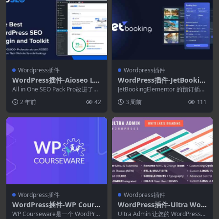
Wordpress插件
Wordpress插件
WordPress插件-Aioseo Lin
WordPress插件-JetBookin
k Assistant 1.1.3[All in On
g 4.1.2.1-Elementor预订插
All in One SEO Pack Pro改进了最
JetBookingElementor 的预订插件
e SEO Pack Pro拓展]
流行的WordPress ...
件
尝试为您的 Elemento...
2 年前
42
3 周前
111
Wordpress插件
Wordpress插件
WordPress插件-WP Cours
WordPress插件-Ultra Wor
eware 4.18.3–WordPress课
dPress Admin Theme 11.7
WP Courseware是一个 WordPre
Ultra Admin 让您的 WordPress