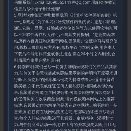
信联系我们E-mail:2690565141@QQ.com,我们会在收到
信息后尽快给予删除处理!
5.网站软件免责说明:根据我国《计算机软件保护条例》第
十七条规定:“为了学习和研究软件内含的设计思想和原理,
通过安装、显示、传输或者存储软件等方式使用软件的,可
以不经软件著作权人许可,不向其支付报酬。”您需知晓本
站所有内容资源均来源于网络,仅供用户交流学习与研究使
用,版权归属原版权方所有,版权争议与本站无关,用户本人
下载后不能用作商业或非法用途,需在24小时之内删除,否
则后果均由用户承担责任!
6.特别声明:我们已尽一切努力准确呈现我们的产品及其潜
力.任何关于实际收益或实际结果示例的声明均可应要求进
行验证.所使用的推荐和示例均为特殊结果,不适用于普通
购买者,亦不代表或保证任何人都能获得相同或类似的结
果.音频采访可能包含附属链接,可能会因您在后续网站上
的任何购买而收取佣金.因此,请勿仅依赖本网站上的推荐.
描述.音频采访作为您评估是否在这些网站上购买的唯一信
息来源.在任何在线网站购买之前,您都应始终进行尽职调
查.每个人的成功都取决于其背景、奉献精神、渴望和动
力.与任何商业活动一样,存在固有的资本损失风险,并且无
法保证您使用此处出售的任何创意和产品就能获得任何收