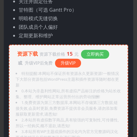
关注并固定任务
甘特图（可选 Gantt Pro）
明暗模式无缝切换
团队成员个人偏好
定期更新和维护
资源下载
15
资源下载价格
元
立即购买
或
升级VIP后免费
升级VIP
特别提醒:本网站不保证所有资源永久更新资源!一般情况
下大部分资源包括WordPress主题和插件资源等随时都在更
新
0.本站为非盈利性网站,所有虚拟产品标注的价格为站长收
集、整理、维护网站正常运营所付出的劳动报酬!
1.免费资源为第三方数据库,本网站不存储第三方数据,链
接失效,会及时更新,免费资源不提供非会员服务,请勿添加客
服获取更新需求,请悉知!
2.本站所有虚拟数字商品,具有较强的可复制性,可传播性,
所以一经购买,概不退款,请悉知!
3.本站所有WP主题或插件的汉化均为官方完整源码汉化