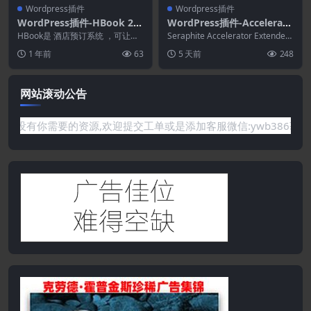
Wordpress插件
Wordpress插件
WordPress插件-HBook 2.
WordPress插件-Accelerato
1.3–酒店预订系统WordPres
r Extended for WordPress
HBook是 酒店预订系统 ，可让您
Seraphite Accelerator Extended
s插件
轻松在 WordPress 网站上启用在
2.29.20
提高网站的速度，以...
1 年前
63
5 天前
248
线预...
网站滚动公告
要的资源,欢迎提交工单或是添加客服微信:ywb386获取帮助！