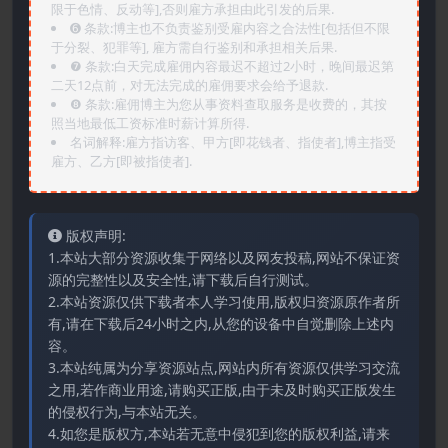
限于色情、反动等],否则雇方承担由此引发的后果.
➏️ 条款:博主也不负责鉴别受雇内容之合法性[包括但不限
于分裂、犯罪等], 雇方需自行鉴别和承担相关后果.
❼ 条款:白天完成雇佣内容最迟不超过2小时，晚间最迟第
二天12点前，对无法完成的雇佣要求会给予退款.
❽ 条款:雇佣博主为您从事资料查取服务是收费的，其按
照当地最低工资标准时薪计算所得.
名词解释:雇方指访客、甲方[即花钱者、指使者],博主指受
雇方、乙方[即被指使者].
版权声明:
1.本站大部分资源收集于网络以及网友投稿,网站不保证资
源的完整性以及安全性,请下载后自行测试。
2.本站资源仅供下载者本人学习使用,版权归资源原作者所
有,请在下载后24小时之内,从您的设备中自觉删除上述内
容。
3.本站纯属为分享资源站点,网站内所有资源仅供学习交流
之用,若作商业用途,请购买正版,由于未及时购买正版发生
的侵权行为,与本站无关。
4.如您是版权方,本站若无意中侵犯到您的版权利益,请来