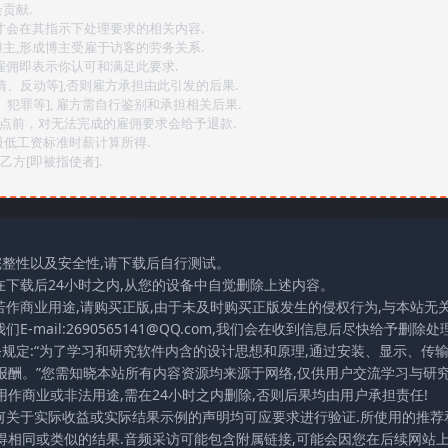
贡献.
后才会在其指示下处理要求的相关内容.
博主,形成博主受雇于访客的劳务关系.
,雇佣即表示你认可和满足此要求.
情、反动等],否则雇方承担由此引发的后果.
、犯罪等], 雇方需自行鉴别和承担相关后果.
2点前，对无法完成的雇佣要求会给予退款.
最低工资标准时薪计算所得.
方[即被指使者].
完整性以及安全性,请下载后自行测试。
在下载后24小时之内,从您的设备中自觉删除上述内容。
若作商业用途,请购买正版,由于未及时购买正版发生的侵权行为,与本站无
mail:2690565141@QQ.com,我们会在收到信息后尽快给予删除处理
条规定:“为了学习和研究软件内含的设计思想和原理,通过安装、显示、传
报酬。”您需知晓本站所有内容资源均来源于网络,仅供用户交流学习与研究
作商业或非法用途,需在24小时之内删除,否则后果均由用户承担责任!
任何关于实际收益或实际结果示例的声明均可应要求进行验证.所使用的推荐
得相同或类似的结果.音频采访可能包含附属链接,可能会因您在后续网站