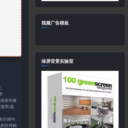
视频广告模板
绿屏背景实验室
关。
!
输或者存储
使用,版
和示例均
上的任何购