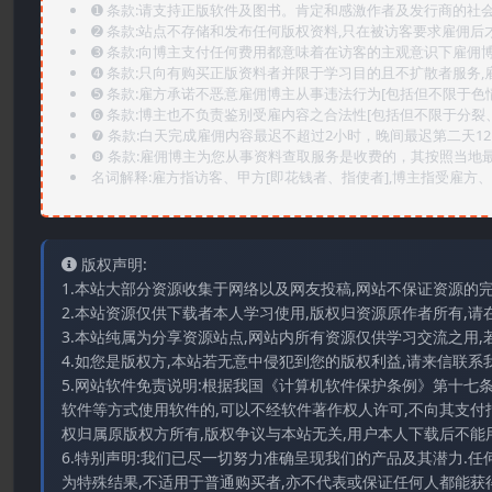
➊️ 条款:请支持正版软件及图书。肯定和感激作者及发行商的社会
➋️ 条款:站点不存储和发布任何版权资料,只在被访客要求雇佣
➌️ 条款:向博主支付任何费用都意味着在访客的主观意识下雇佣
➍️ 条款:只向有购买正版资料者并限于学习目的且不扩散者服务
➎ 条款:雇方承诺不恶意雇佣博主从事违法行为[包括但不限于色
➏️ 条款:博主也不负责鉴别受雇内容之合法性[包括但不限于分裂
❼ 条款:白天完成雇佣内容最迟不超过2小时，晚间最迟第二天1
❽ 条款:雇佣博主为您从事资料查取服务是收费的，其按照当地
名词解释:雇方指访客、甲方[即花钱者、指使者],博主指受雇方、乙
版权声明:
1.本站大部分资源收集于网络以及网友投稿,网站不保证资源的
2.本站资源仅供下载者本人学习使用,版权归资源原作者所有,请
3.本站纯属为分享资源站点,网站内所有资源仅供学习交流之用,
4.如您是版权方,本站若无意中侵犯到您的版权利益,请来信联系我们E-
5.网站软件免责说明:根据我国《计算机软件保护条例》第十七
软件等方式使用软件的,可以不经软件著作权人许可,不向其支付
权归属原版权方所有,版权争议与本站无关,用户本人下载后不能用
6.特别声明:我们已尽一切努力准确呈现我们的产品及其潜力.
为特殊结果,不适用于普通购买者,亦不代表或保证任何人都能获