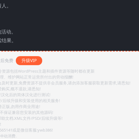
请人。
。
的活动。
索结果。
P后免费
升级VIP
源包括WordPress主题和插件资源等随时都在更新
整理、维护网站正常运营所付出的劳动报酬!
会及时更新,免费资源不提供非会员服务,请勿添加客服获取更新需求,请悉知!
购买,概不退款,请悉知!
对汉化后的简体汉化进行测试!
密/后续升级和安装使用的相关服务!
持正版,勿用作商业用途!
.不保证兼容您安装的其他源码!
文档.XML文件/PSD/后续升级等!
!
141或是微信客服:ywb386!
冲动消费.