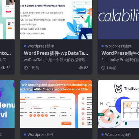
Wordpress插件
Wordpress插件
ntor
WordPress插件-wpDataTab
WordPress插件-Sc
间轴布
les 7.5.2.3–WordPress的表
Pro 5.95.0
件的时间线
wpDataTables是一个强大的数据管理
Scalability Pro是我
格和图表管理器
器，采用 WordPress 插件的...
s 优化插件，它是您...
51
1 周前
88
1 年前
新
Wordpress插件
Wordpress插件