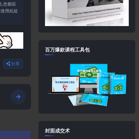
,您都应
您使用此处
百万爆款课程工具包
分享
d
封面成交术