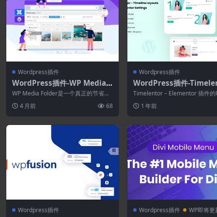
Wordpress插件
Wordpress插件
WordPress插件-WP Media F
WordPress插件-Timele
older 6.2.1–WordPress媒体
1.0.4–Elementor的时
WP Media Folder是一个真正的节省时
Timelentor – Elementor 插
库
局
间的插件，使用它，您可以从本机 ...
布局是最好的插件之一，...
4 月前
68
1 年前
Wordpress插件
Wordpress插件
WP即将更