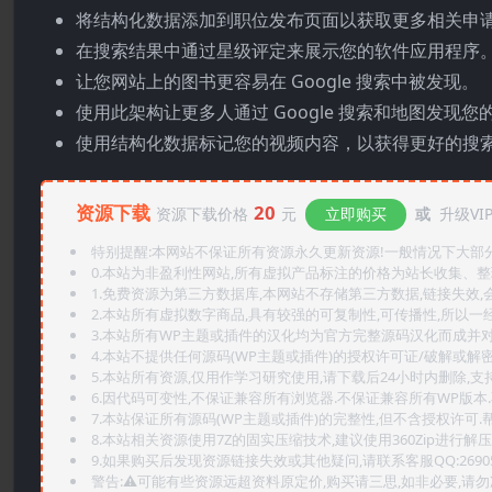
将结构化数据添加到职位发布页面以获取更多相关申
在搜索结果中通过星级评定来展示您的软件应用程序
让您网站上的图书更容易在 Google 搜索中被发现。
使用此架构让更多人通过 Google 搜索和地图发现您
使用结构化数据标记您的视频内容，以获得更好的搜
资源下载
20
资源下载价格
元
立即购买
或
升级VI
特别提醒:本网站不保证所有资源永久更新资源!一般情况下大部分资
0.本站为非盈利性网站,所有虚拟产品标注的价格为站长收集、
1.免费资源为第三方数据库,本网站不存储第三方数据,链接失效,
2.本站所有虚拟数字商品,具有较强的可复制性,可传播性,所以一经
3.本站所有WP主题或插件的汉化均为官方完整源码汉化而成并
4.本站不提供任何源码(WP主题或插件)的授权许可证/破解或解
5.本站所有资源,仅用作学习研究使用,请下载后24小时内删除,支
6.因代码可变性,不保证兼容所有浏览器.不保证兼容所有WP版本
7.本站保证所有源码(WP主题或插件)的完整性,但不含授权许可.帮助
8.本站相关资源使用7Z的固实压缩技术,建议使用360Zip进行解压
9.如果购买后发现资源链接失效或其他疑问,请联系客服QQ:2690565
警告:⚠️可能有些资源远超资料原定价,购买请三思,如非必要,请勿