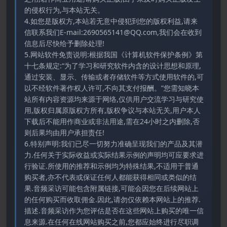
的侵权行为,与本站无关。
4.如您是版权方,本站若无意中侵犯到您的版权利益,请来
信联系我们E-mail:2690565141@QQ.com,我们会在收到
信息后尽快给予删除处理!
5.网站软件免责说明:根据我国《计算机软件保护条例》第
十七条规定:“为了学习和研究软件内含的设计思想和原理,
通过安装、显示、传输或者存储软件等方式使用软件的,可
以不经软件著作权人许可,不向其支付报酬。”您需知晓本
站所有内容资源均来源于网络,仅供用户交流学习与研究使
用,版权归属原版权方所有,版权争议与本站无关,用户本人
下载后不能用作商业或非法用途,需在24小时之内删除,否
则后果均由用户承担责任!
6.特别声明:我们已尽一切努力准确呈现我们的产品及其潜
力.任何关于实际收益或实际结果示例的声明均可应要求进
行验证.所使用的推荐和示例均为特殊结果,不适用于普通
购买者,亦不代表或保证任何人都能获得相同或类似的结
果.音频采访可能包含附属链接,可能会因您在后续网站上
的任何购买而收取佣金.因此,请勿仅依赖本网站上的推荐.
描述.音频采访作为您评估是否在这些网站上购买的唯一信
息来源.在任何在线网站购买之前,您都应始终进行尽职调