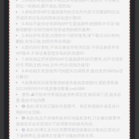
2.本站所有虚拟数字商品,具有较强的可复制性,可传播性,
所以一经购买,概不退款,请悉知!
3.本站所有WP主题或插件的汉化均为官方完整源码汉化
而成并对汉化后的简体汉化进行测试!
4.本站不提供任何源码(WP主题或插件)的授权许可证/破
解或解密/后续升级和安装使用的相关服务!
5.本站所有资源,仅用作学习研究使用,请下载后24小时内
删除,支持正版,勿用作商业用途!
6.因代码可变性,不保证兼容所有浏览器.不保证兼容所有
WP版本.不保证兼容您安装的其他源码!
7.本站保证所有源码(WP主题或插件)的完整性,但不含授权
许可.帮助文档.XML文件/PSD/后续升级等!
8.本站相关资源使用7Z的固实压缩技术,建议使用360Zip进
行解压!
9.如果购买后发现资源链接失效或其他疑问,请联系客服
QQ:2690565141或是微信客服:ywb386!
警告:⚠️可能有些资源远超资料原定价,购买请三思,如非必
要,请勿冲动消费.
➊️ 条款:请支持正版软件及图书。肯定和感激作者及发行
商的社会贡献.
➋️ 条款:站点不存储和发布任何版权资料,只在被访客要求
雇佣后才会在其指示下处理要求的相关内容.
➌️ 条款:向博主支付任何费用都意味着在访客的主观意识
下雇佣博主,形成博主受雇于访客的劳务关系.