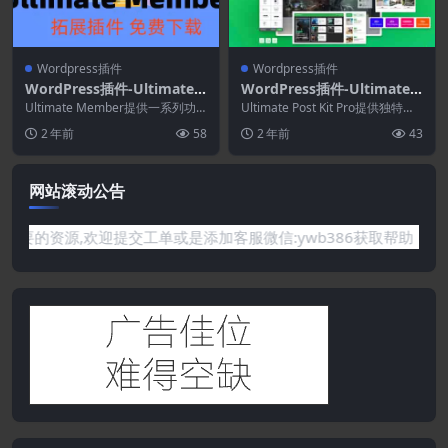
Wordpress插件
Wordpress插件
WordPress插件-Ultimate
WordPress插件-Ultimate P
Member–bbpress 2.1.4(Ult
ost Kit Pro 3.13.2
Ultimate Member提供一系列功
Ultimate Post Kit Pro提供独特且
imate Member拓展)-会员W
能，包括用户配置文件、成员目
可定制的博客登陆、存档和单个...
2 年前
58
2 年前
43
录、用户注...
ordPress插件
网站滚动公告
有你需要的资源,欢迎提交工单或是添加客服微信:ywb386获取帮