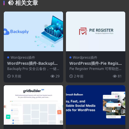
相关文章
Wordpress插件
Wordpress插件
WordPress插件-Backuply
WordPress插件-Pie Regist
Pro 1.4.9–可靠的WordPres
er Premium 3.8.3.7–Word
Backuply Pro 安全云备份，一键
Pie Register Premium 可帮助您
s备份插件
还原，轻松迁移。黑客攻击、服务
Press注册和登录插件
通过简单的拖放表单生成器在几
9 月前
29
2 年前
81
器崩溃、...
分...