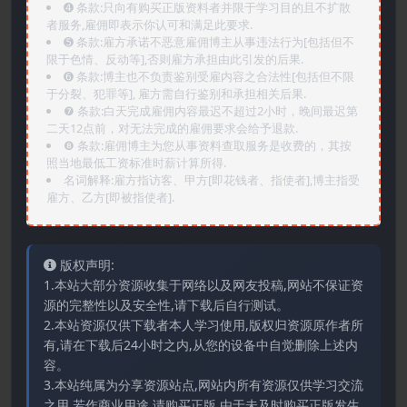
➍️ 条款:只向有购买正版资料者并限于学习目的且不扩散
者服务,雇佣即表示你认可和满足此要求.
➎ 条款:雇方承诺不恶意雇佣博主从事违法行为[包括但不
限于色情、反动等],否则雇方承担由此引发的后果.
➏️ 条款:博主也不负责鉴别受雇内容之合法性[包括但不限
于分裂、犯罪等], 雇方需自行鉴别和承担相关后果.
❼ 条款:白天完成雇佣内容最迟不超过2小时，晚间最迟第
二天12点前，对无法完成的雇佣要求会给予退款.
❽ 条款:雇佣博主为您从事资料查取服务是收费的，其按
照当地最低工资标准时薪计算所得.
名词解释:雇方指访客、甲方[即花钱者、指使者],博主指受
雇方、乙方[即被指使者].
版权声明:
1.本站大部分资源收集于网络以及网友投稿,网站不保证资
源的完整性以及安全性,请下载后自行测试。
2.本站资源仅供下载者本人学习使用,版权归资源原作者所
有,请在下载后24小时之内,从您的设备中自觉删除上述内
容。
3.本站纯属为分享资源站点,网站内所有资源仅供学习交流
之用,若作商业用途,请购买正版,由于未及时购买正版发生