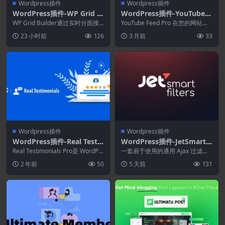
Wordpress插件
Wordpress插件
WordPress插件-WP Grid B
WordPress插件-YouTube F
uilder 2.3.5–创建高级可过滤
eed Pro 2.6.5–WordPress
WP Grid Builder通过实时分面搜
YouTube Feed Pro 在您的网站上
和分面网格
索为您的电子商务、博客、投资组
版YouTube订阅
显示可自定义的 YouTube 频...
23 小时前
126
3 月前
33
合等构...
Wordpress插件
Wordpress插件
WordPress插件-Real Testi
WordPress插件-JetSmartFi
monials Pro 3.2.0–WordPr
lters 3.8.4-Elementor的高
Real Testimonials Pro是 WordPr
一套易于使用的通用 Ajax 过滤
ess推荐插件
ess 的最佳推荐展示...
级过滤器插件
器，适用于定制网站、分类法和 W
2 年前
50
5 天前
131
ooComme...