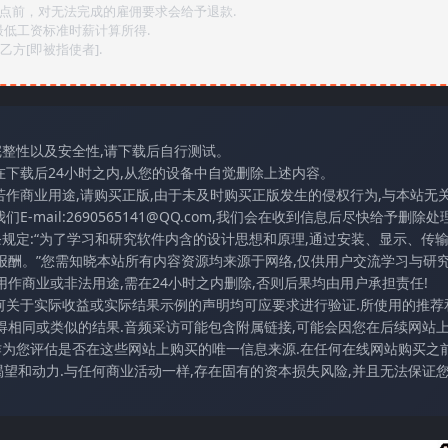
2点前，对无法完成的雇佣要求会给予退款.
最低工资标准时薪计算所得.
方[即被指使者].
完整性以及安全性,请下载后自行测试。
在下载后24小时之内,从您的设备中自觉删除上述内容。
若作商业用途,请购买正版,由于未及时购买正版发生的侵权行为,与本站无
mail:2690565141@QQ.com,我们会在收到信息后尽快给予删除处理
条规定:“为了学习和研究软件内含的设计思想和原理,通过安装、显示、传
报酬。”您需知晓本站所有内容资源均来源于网络,仅供用户交流学习与研究
作商业或非法用途,需在24小时之内删除,否则后果均由用户承担责任!
任何关于实际收益或实际结果示例的声明均可应要求进行验证.所使用的推荐
得相同或类似的结果.音频采访可能包含附属链接,可能会因您在后续网站
访作为您评估是否在这些网站上购买的唯一信息来源.在任何在线网站购买之前
望和动力.与任何商业活动一样,存在固有的资本损失风险,并且无法保证