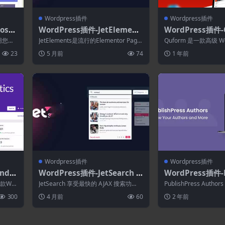
Wordpress插件
Wordpress插件
oste
WordPress插件-JetElement
WordPress插件-Q
s 2.8.1.1–Elementor页面生成
1.1–WordPre
使用您网
JetElements是流行的Elementor Page
Quform 是一款高级 Wo
器的小部件插件
Builder 的创...
件，可让您快速轻松地构
23
5 月前
74
1 年前
Wordpress插件
Wordpress插件
nde
WordPress插件-JetSearch 3.
WordPress插件-P
2–Wo
5.17–Elementor的WordPre
ss Authors Pro 4
是一款Wor
JetSearch 享受最快的 AJAX 搜索功
PublishPress Auth
tics
ss搜索插件
能。在任何自定义帖子类型、分类、...
为网站的作者创建漂亮..
300
4 月前
60
2 年前