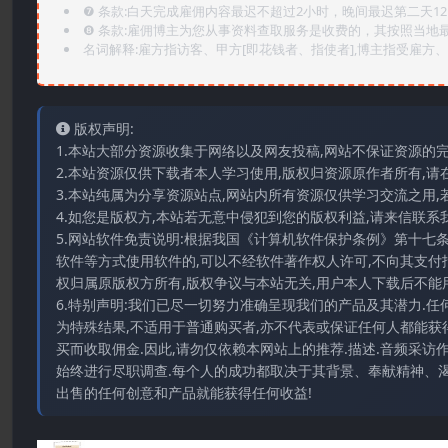
❼ 条款:白天完成雇佣内容最迟不超过2小时，晚间最迟第二天1
❽ 条款:雇佣博主为您从事资料查取服务是收费的，其按照当地
名词解释:雇方指访客、甲方[即花钱者、指使者],博主指受雇方、乙
版权声明:
1.本站大部分资源收集于网络以及网友投稿,网站不保证资源的
2.本站资源仅供下载者本人学习使用,版权归资源原作者所有,请
3.本站纯属为分享资源站点,网站内所有资源仅供学习交流之用,
4.如您是版权方,本站若无意中侵犯到您的版权利益,请来信联系我们E-
5.网站软件免责说明:根据我国《计算机软件保护条例》第十七
软件等方式使用软件的,可以不经软件著作权人许可,不向其支付
权归属原版权方所有,版权争议与本站无关,用户本人下载后不能用
6.特别声明:我们已尽一切努力准确呈现我们的产品及其潜力.
为特殊结果,不适用于普通购买者,亦不代表或保证任何人都能获
买而收取佣金.因此,请勿仅依赖本网站上的推荐.描述.音频采
始终进行尽职调查.每个人的成功都取决于其背景、奉献精神、渴
出售的任何创意和产品就能获得任何收益!