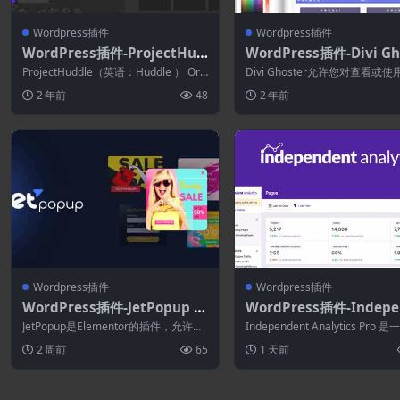
Wordpress插件
Wordpress插件
WordPress插件-ProjectHud
WordPress插件-Divi Gh
dle 4.7.2
r 5.0.57
ProjectHuddle（英语：Huddle ） Org
Divi Ghoster允许您对查看或
anized Clie...
站的任何人隐藏您对 Divi 或 ...
2 年前
48
2 年前
Wordpress插件
Wordpress插件
WordPress插件-JetPopup 2.
WordPress插件-Indepe
2.1.1–适用于Elementor的Wo
nt Analytics Pro 2.15.
JetPopup是Elementor的插件，允许创
Independent Analytics Pro 
rdPress弹出窗口构建器
rdPress的Google Analy
建不同主题的弹出模板并为它们设...
dPress 分...
2 周前
65
1 天前
替代品