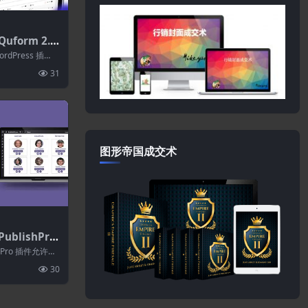
uform 2.2
ss表单生成器
rdPress 插
建多个表单...
31
图形帝国成交术
ublishPre
.7.3
ors Pro 插件允许您
.
30