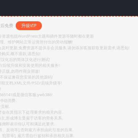
P后免费
升级VIP
源包括WordPress主题和插件资源等随时都在更新
整理、维护网站正常运营所付出的劳动报酬!
会及时更新,免费资源不提供非会员服务,请勿添加客服获取更新需求,请悉知!
购买,概不退款,请悉知!
对汉化后的简体汉化进行测试!
密/后续升级和安装使用的相关服务!
持正版,勿用作商业用途!
.不保证兼容您安装的其他源码!
文档.XML文件/PSD/后续升级等!
!
141或是微信客服:ywb386!
冲动消费.
贡献.
后才会在其指示下处理要求的相关内容.
博主,形成博主受雇于访客的劳务关系.
,雇佣即表示你认可和满足此要求.
情、反动等],否则雇方承担由此引发的后果.
、犯罪等], 雇方需自行鉴别和承担相关后果.