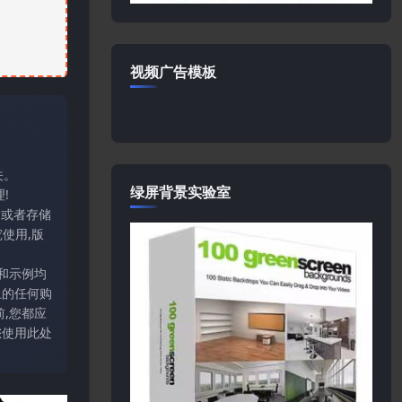
视频广告模板
关。
绿屏背景实验室
!
输或者存储
使用,版
和示例均
上的任何购
,您都应
您使用此处