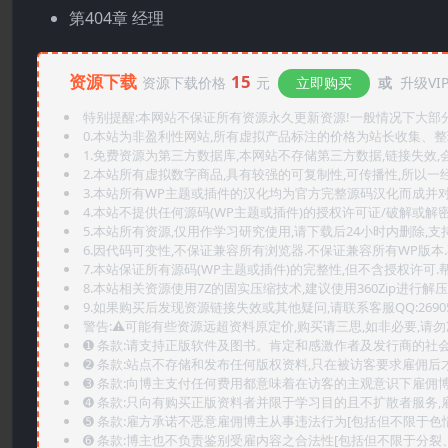
第404章 经理
资源下载
15
资源下载价格
元
立即购买
或
升级VI
特别提醒:本网站不保证所有资源永久更新资源!一般情况下大部分资
0.本站为非盈利性网站,所有虚拟产品标注的价格为站长收集、
1.免费资源为第三方数据库,本网站不存储第三方数据,链接失效,
2.本站所有虚拟数字商品,具有较强的可复制性,可传播性,所以一经
3.本站所有WP主题或插件的汉化均为官方完整源码汉化而成并
4.本站不提供任何源码(WP主题或插件)的授权许可证/破解或解
5.本站所有资源,仅用作学习研究使用,请下载后24小时内删除,支
6.因代码可变性,不保证兼容所有浏览器.不保证兼容所有WP版本
7.本站保证所有源码(WP主题或插件)的完整性,但不含授权许可.帮助
8.本站相关资源使用7Z的固实压缩技术,建议使用360Zip进行解压
9.如果购买后发现资源链接失效或其他疑问,请联系客服QQ:2690565
警告:⚠️可能有些资源远超资料原定价,购买请三思,如非必要,请勿
➊️ 条款:请支持正版软件及图书。肯定和感激作者及发行商的社会
➋️ 条款:站点不存储和发布任何版权资料,只在被访客要求雇佣
➌️ 条款:向博主支付任何费用都意味着在访客的主观意识下雇佣
➍️ 条款:只向有购买正版资料者并限于学习目的且不扩散者服务
➎ 条款:雇方承诺不恶意雇佣博主从事违法行为[包括但不限于色
➏️ 条款:博主也不负责鉴别受雇内容之合法性[包括但不限于分裂