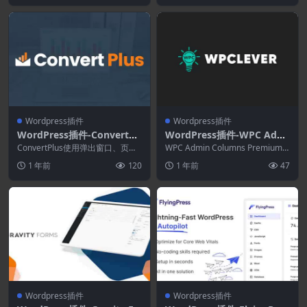
Wordpress插件
Wordpress插件
WordPress插件-ConvertPl
WordPress插件-WPC Admi
us 3.6.2–WordPress弹出插
n Columns Premium 2.1.2
ConvertPlus使用弹出窗口、页眉
WPC Admin Columns Premium
件
和页脚栏、滑入式表单、侧边栏小
在管理仪表板中提供了不同帖子...
1 年前
120
1 年前
47
部件、内联...
Wordpress插件
Wordpress插件