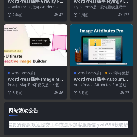
WordPress插件-Gravity Fo
WordPress插件-FlyingPres
rms Addons(Gravity Form
s 5.6.4–Autopilot上快如闪
Gravity Forms成为 WordPress Fo
FlyingPress是一款轻量级且易于
s拓展)
rm Builder 的...
电的WordPress插件
使用的 WordPress 速度优化插
2 年前
42
1 周前
133
件...
Wordpress插件
Wordpress插件
WP即将更新
WordPress插件-Image Ma
WordPress插件-Auto Imag
p Pro for WordPress 6.0.4
e Attributes Pro 4.9.0
Image Map Pro不仅仅是一个图像
Auto Image Attributes Pro 通过
2–交互式SVG图像地图生成器
地图插件。放置位置、添加文本，
添加缺失的图像标题和替代...
6 月前
46
8 月前
27
是的，没...
网站滚动公告
网站没有你需要的资源,欢迎提交工单或是添加客服微信:ywb386