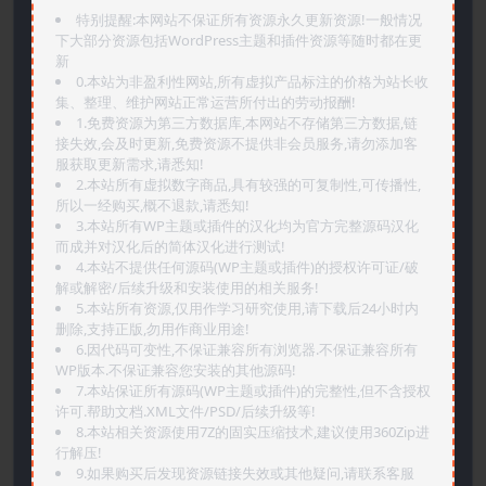
特别提醒:本网站不保证所有资源永久更新资源!一般情况
下大部分资源包括WordPress主题和插件资源等随时都在更
新
0.本站为非盈利性网站,所有虚拟产品标注的价格为站长收
集、整理、维护网站正常运营所付出的劳动报酬!
1.免费资源为第三方数据库,本网站不存储第三方数据,链
接失效,会及时更新,免费资源不提供非会员服务,请勿添加客
服获取更新需求,请悉知!
2.本站所有虚拟数字商品,具有较强的可复制性,可传播性,
所以一经购买,概不退款,请悉知!
3.本站所有WP主题或插件的汉化均为官方完整源码汉化
而成并对汉化后的简体汉化进行测试!
4.本站不提供任何源码(WP主题或插件)的授权许可证/破
解或解密/后续升级和安装使用的相关服务!
5.本站所有资源,仅用作学习研究使用,请下载后24小时内
删除,支持正版,勿用作商业用途!
6.因代码可变性,不保证兼容所有浏览器.不保证兼容所有
WP版本.不保证兼容您安装的其他源码!
7.本站保证所有源码(WP主题或插件)的完整性,但不含授权
许可.帮助文档.XML文件/PSD/后续升级等!
8.本站相关资源使用7Z的固实压缩技术,建议使用360Zip进
行解压!
9.如果购买后发现资源链接失效或其他疑问,请联系客服