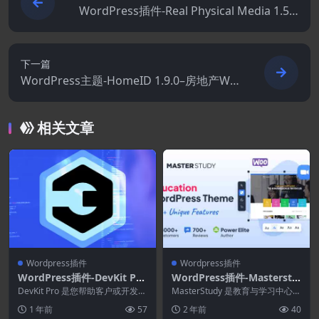
WordPress插件-Real Physical Media 1.5.1
36
下一篇
WordPress主题-HomeID 1.9.0–房地产Wo
rdPress主题
相关文章
Wordpress插件
Wordpress插件
WordPress插件-DevKit Pro
WordPress插件-Masterstu
1.8.0–开发者小帮手
dy Lms Pro 4.4.11(Masters
DevKit Pro 是您帮助客户或开发自
MasterStudy 是教育与学习中心的
己的网站的理想工具。无需再使用
tudy拓展)
最佳 WordPress 主题——适用...
1 年前
57
2 年前
40
FTP...