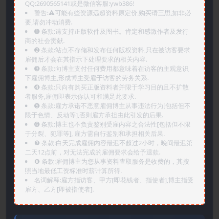
QQ:2690565141或是微信客服:ywb386!
警告:⚠️可能有些资源远超资料原定价,购买请三思,如非必
要,请勿冲动消费.
➊️ 条款:请支持正版软件及图书。肯定和感激作者及发行
商的社会贡献.
➋️ 条款:站点不存储和发布任何版权资料,只在被访客要求
雇佣后才会在其指示下处理要求的相关内容.
➌️ 条款:向博主支付任何费用都意味着在访客的主观意识
下雇佣博主,形成博主受雇于访客的劳务关系.
➍️ 条款:只向有购买正版资料者并限于学习目的且不扩散
者服务,雇佣即表示你认可和满足此要求.
➎ 条款:雇方承诺不恶意雇佣博主从事违法行为[包括但不
限于色情、反动等],否则雇方承担由此引发的后果.
➏️ 条款:博主也不负责鉴别受雇内容之合法性[包括但不限
于分裂、犯罪等], 雇方需自行鉴别和承担相关后果.
❼ 条款:白天完成雇佣内容最迟不超过2小时，晚间最迟第
二天12点前，对无法完成的雇佣要求会给予退款.
❽ 条款:雇佣博主为您从事资料查取服务是收费的，其按
照当地最低工资标准时薪计算所得.
名词解释:雇方指访客、甲方[即花钱者、指使者],博主指受
雇方、乙方[即被指使者].