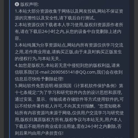
版权声明:
1.本站大部分资源收集于网络以及网友投稿,网站不保证资
源的完整性以及安全性,请下载后自行测试。
2.本站资源仅供下载者本人学习使用,版权归资源原作者所
有,请在下载后24小时之内,从您的设备中自觉删除上述内
容。
3.本站纯属为分享资源站点,网站内所有资源仅供学习交流
之用,若作商业用途,请购买正版,由于未及时购买正版发生
的侵权行为,与本站无关。
4.如您是版权方,本站若无意中侵犯到您的版权利益,请来
信联系我们E-mail:2690565141@QQ.com,我们会在收到
信息后尽快给予删除处理!
5.网站软件免责说明:根据我国《计算机软件保护条例》第
十七条规定:“为了学习和研究软件内含的设计思想和原理,
通过安装、显示、传输或者存储软件等方式使用软件的,可
以不经软件著作权人许可,不向其支付报酬。”您需知晓本
站所有内容资源均来源于网络,仅供用户交流学习与研究使
用,版权归属原版权方所有,版权争议与本站无关,用户本人
下载后不能用作商业或非法用途,需在24小时之内删除,否
则后果均由用户承担责任!