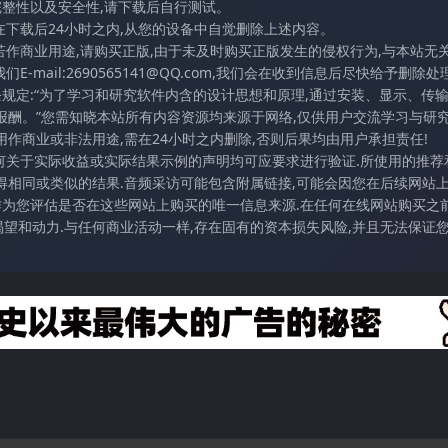
完整性以及安全性,请下载后自行测试。
在下载后24小时之内,从您的设备中自觉删除上述内容。
若作商业用途,请购买正版,由于未及时购买正版发生的侵权行为,与本站无
mail:2690565141@QQ.com,我们会在收到信息后尽快给予删除处理
条规定:“为了学习和研究软件内含的设计思想和原理,通过安装、显示、传
报酬。”您需知晓本站所有内容资源均来源于网络,仅供用户交流学习与研究
作商业或非法用途,需在24小时之内删除,否则后果均由用户承担责任!
任何关于实际收益或实际结果示例的声明均可应要求进行验证.所使用的推荐
得相同或类似的结果.音频采访可能包含附属链接,可能会因您在后续网站
访作为您评估是否在这些网站上购买的唯一信息来源.在任何在线网站购买之前
望和动力.与任何商业活动一样,存在固有的资本损失风险,并且无法保证