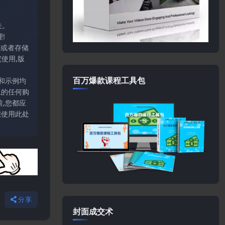
关。
!
输或者存储
使用,版
百万爆款课程工具包
和示例均
上的任何购
,您都应
您使用此处
分享
封面成交术