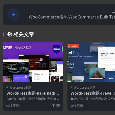
WooCommerce插件-WooCommerce Bulk Tab
ditor 2
相关文章
Wordpress主题
Wordpress主题
WordPress主题-Rare Radio
WordPress主题-Travel 
1.0.14–在线音乐电台和播客W
5.4.4–旅游预订
Rare Radio 是一款令人惊叹的色彩鲜艳
TravelTour是一款高级响应式 Wo
ordPress主题
的 WordPress 主题，具有...
ss 主题，配备最完整的旅游...
2 年前
39
3 周前