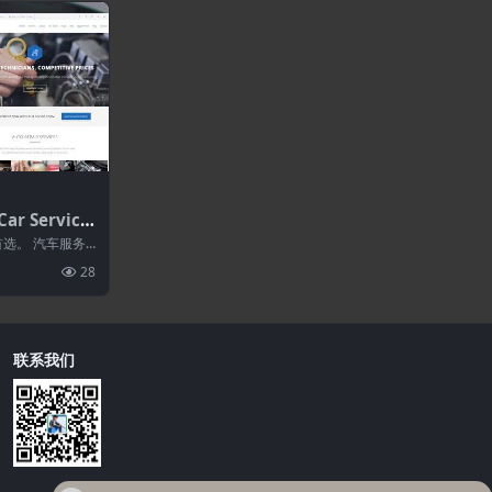
ar Service
汽车维修Word
站的首选。 汽车服务
控制站、与汽
28
联系我们