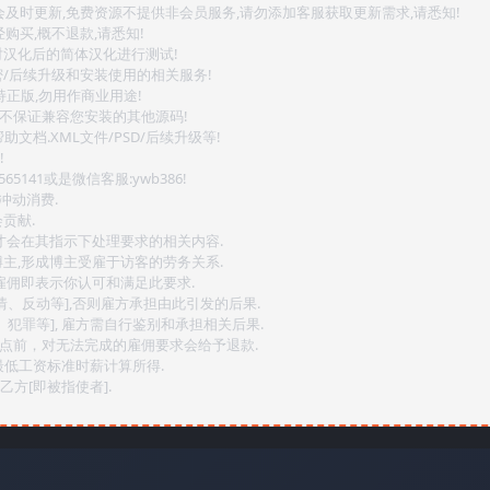
会及时更新,免费资源不提供非会员服务,请勿添加客服获取更新需求,请悉知!
购买,概不退款,请悉知!
对汉化后的简体汉化进行测试!
密/后续升级和安装使用的相关服务!
持正版,勿用作商业用途!
.不保证兼容您安装的其他源码!
文档.XML文件/PSD/后续升级等!
!
141或是微信客服:ywb386!
冲动消费.
贡献.
后才会在其指示下处理要求的相关内容.
博主,形成博主受雇于访客的劳务关系.
,雇佣即表示你认可和满足此要求.
情、反动等],否则雇方承担由此引发的后果.
、犯罪等], 雇方需自行鉴别和承担相关后果.
2点前，对无法完成的雇佣要求会给予退款.
最低工资标准时薪计算所得.
方[即被指使者].