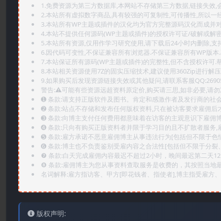
1.免费资源为第三方数据库,本网站不存储第三方数据,链接失效,
2.本站所有虚拟数字商品,具有较强的可复制性,可传播性,所以一经
3.本站所有WP主题或插件的汉化均为官方完整源码汉化而成并
4.本站不提供任何源码(WP主题或插件)的授权许可证/破解或解
5.本站所有资源,仅用作学习研究使用,请下载后24小时内删除,支
6.因代码可变性,不保证兼容所有浏览器.不保证兼容所有WP版本
7.本站保证所有源码(WP主题或插件)的完整性,但不含授权许可.帮助
8.本站相关资源使用7Z的固实压缩技术,建议使用360Zip进行解压
9.如果购买后发现资源链接失效或其他疑问,请联系客服QQ:2690565
警告:⚠️可能有些资源远超资料原定价,购买请三思,如非必要,请勿
➊️ 条款:请支持正版软件及图书。肯定和感激作者及发行商的社会
➋️ 条款:站点不存储和发布任何版权资料,只在被访客要求雇佣
➌️ 条款:向博主支付任何费用都意味着在访客的主观意识下雇佣
➍️ 条款:只向有购买正版资料者并限于学习目的且不扩散者服务
➎ 条款:雇方承诺不恶意雇佣博主从事违法行为[包括但不限于色
➏️ 条款:博主也不负责鉴别受雇内容之合法性[包括但不限于分裂
❼ 条款:白天完成雇佣内容最迟不超过2小时，晚间最迟第二天1
❽ 条款:雇佣博主为您从事资料查取服务是收费的，其按照当地
名词解释:雇方指访客、甲方[即花钱者、指使者],博主指受雇方、乙
版权声明: