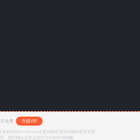
P后免费
升级VIP
源包括WordPress主题和插件资源等随时都在更新
整理、维护网站正常运营所付出的劳动报酬!