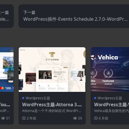
上一篇
下一篇
le E
WordPress插件-Events Schedule 2.7.0–WordPres
.4.26
s活动日历插件
Wordpress主题
Wordpress主题
Tour
WordPress主题-Attorna 3.0.
WordPress主题-V
2–法律.律师
05–汽车经销商
rdPre
Attorna是一个干净的响应式 WordPres
Vehica最具创新性的汽
s 主题，特别适合律师事务所、...
Press 主题。Vehica Th.
51
2 年前
29
6 月前