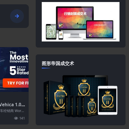
图形帝国成交术
ehica 1.0.1
和汽车列表
车经销商 Word
..
141