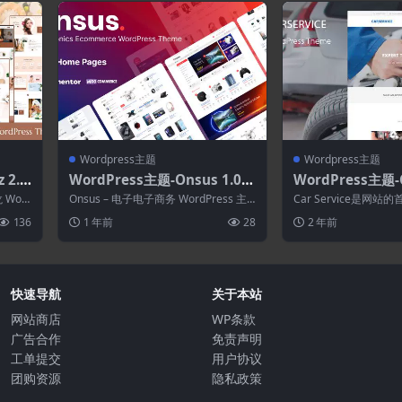
Wordpress主题
Wordpress主题
 2.3.
WordPress主题-Onsus 1.0.6
WordPress主题-C
rdP
–电子电子商务WordPress主
7.0–汽车机械和
 Wor
Onsus – 电子电子商务 WordPress 主
Car Service是网
题
Press主题
题是一个强大且适应性强的 W...
可以增强：车库、车辆
136
1 年前
28
2 年前
车...
快速导航
关于本站
网站商店
WP条款
广告合作
免责声明
工单提交
用户协议
团购资源
隐私政策