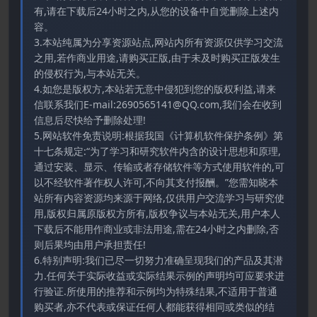
有,请在下载后24小时之内,从您的设备中自觉删除上述内
容。
3.本站纯属为分享资源站点,网站内所有资源仅供学习交流
之用,若作商业用途,请购买正版,由于未及时购买正版发生
的侵权行为,与本站无关。
4.如您是版权方,本站若无意中侵犯到您的版权利益,请来
信联系我们E-mail:2690565141@QQ.com,我们会在收到
信息后尽快给予删除处理!
5.网站软件免责说明:根据我国《计算机软件保护条例》第
十七条规定:“为了学习和研究软件内含的设计思想和原理,
通过安装、显示、传输或者存储软件等方式使用软件的,可
以不经软件著作权人许可,不向其支付报酬。”您需知晓本
站所有内容资源均来源于网络,仅供用户交流学习与研究使
用,版权归属原版权方所有,版权争议与本站无关,用户本人
下载后不能用作商业或非法用途,需在24小时之内删除,否
则后果均由用户承担责任!
6.特别声明:我们已尽一切努力准确呈现我们的产品及其潜
力.任何关于实际收益或实际结果示例的声明均可应要求进
行验证.所使用的推荐和示例均为特殊结果,不适用于普通
购买者,亦不代表或保证任何人都能获得相同或类似的结