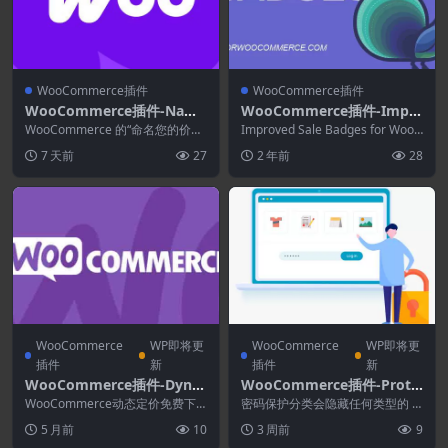
WooCommerce插件
WooCommerce插件
WooCommerce插件-Name
WooCommerce插件-Impr
Your Price for WooComm
oved Sale Badges for Woo
WooCommerce 的“命名您的价格”
Improved Sale Badges for WooC
erce 3.8.0
让您可以灵活地选择您愿意接受的
Commerce 5.2.1
ommerce是一个插...
7 天前
27
2 年前
28
产品价格...
WooCommerce
WP即将更
WooCommerce
WP即将更
插件
新
插件
新
WooCommerce插件-Dyna
WooCommerce插件-Prote
mic Pricing for WooCom
ct Your WooCommerce Ca
WooCommerce动态定价免费下
密码保护分类会隐藏任何类型的 W
merce 3.4.12
载最新版本，通过创建数量和折扣
tegories 2.8.2
ordPress 分类或分类体系。只有
5 月前
10
3 周前
9
金额的表格，为...
特定用户、...