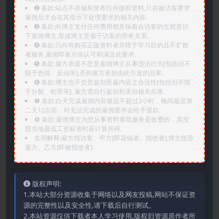
➋️ 条款:站点不存储和发布任何版权资料,只在被访客要求
雇佣后才会在其指示下处理要求的相关内容.
➌️ 条款:向博主支付任何费用都意味着在访客的主观意识
下雇佣博主,形成博主受雇于访客的劳务关系.
➍️ 条款:只向有购买正版资料者并限于学习目的且不扩散
者服务,雇佣即表示你认可和满足此要求.
➎ 条款:雇方承诺不恶意雇佣博主从事违法行为[包括但不
限于色情、反动等],否则雇方承担由此引发的后果.
➏️ 条款:博主也不负责鉴别受雇内容之合法性[包括但不限
于分裂、犯罪等], 雇方需自行鉴别和承担相关后果.
❼ 条款:白天完成雇佣内容最迟不超过2小时，晚间最迟第
二天12点前，对无法完成的雇佣要求会给予退款.
❽ 条款:雇佣博主为您从事资料查取服务是收费的，其按
照当地最低工资标准时薪计算所得.
名词解释:雇方指访客、甲方[即花钱者、指使者],博主指受
雇方、乙方[即被指使者].
版权声明:
1.本站大部分资源收集于网络以及网友投稿,网站不保证资
源的完整性以及安全性,请下载后自行测试。
2.本站资源仅供下载者本人学习使用,版权归资源原作者所