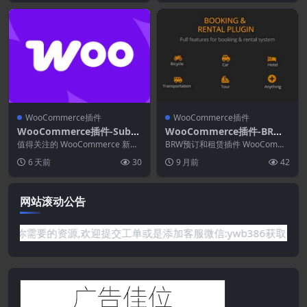
WooCommerce插件
WooCommerce插件
WooCommerce插件-Subsc
WooCommerce插件-BRW
ribe to Newsletter for Wo
1.9.6–预订租赁插件
值得关注的 WooCommerce 新闻
BRW预订和租赁插件 WooComme
oCommerce 5.0.0
通讯订阅是其中包含您所有过去的
rce – 具有多种设置和灵活的插件
6 天前
30
9 月前
42
客户的订阅...
功能。...
网站滚动公告
是网站没有你需要的资源,欢迎提交工单或是添加客服微信:ywb386