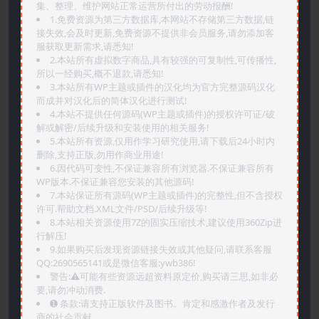
集、整理、维护网站正常运营所付出的劳动报酬!
1.免费资源为第三方数据库,本网站不存储第三方数据,链
接失效,会及时更新,免费资源不提供非会员服务,请勿添加客
服获取更新需求,请悉知!
2.本站所有虚拟数字商品,具有较强的可复制性,可传播性,
所以一经购买,概不退款,请悉知!
3.本站所有WP主题或插件的汉化均为官方完整源码汉化
而成并对汉化后的简体汉化进行测试!
4.本站不提供任何源码(WP主题或插件)的授权许可证/破
解或解密/后续升级和安装使用的相关服务!
5.本站所有资源,仅用作学习研究使用,请下载后24小时内
删除,支持正版,勿用作商业用途!
6.因代码可变性,不保证兼容所有浏览器.不保证兼容所有
WP版本.不保证兼容您安装的其他源码!
7.本站保证所有源码(WP主题或插件)的完整性,但不含授权
许可.帮助文档.XML文件/PSD/后续升级等!
8.本站相关资源使用7Z的固实压缩技术,建议使用360Zip进
行解压!
9.如果购买后发现资源链接失效或其他疑问,请联系客服
QQ:2690565141或是微信客服:ywb386!
警告:⚠️可能有些资源远超资料原定价,购买请三思,如非必
要,请勿冲动消费.
➊️ 条款:请支持正版软件及图书。肯定和感激作者及发行
商的社会贡献.