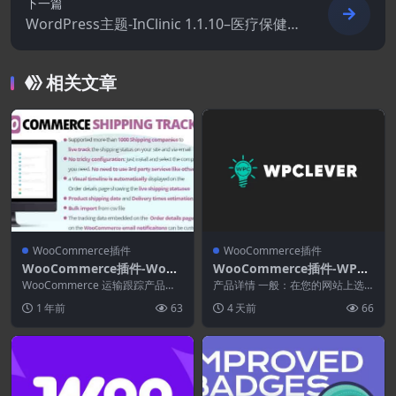
下一篇
WordPress主题-InClinic 1.1.10–医疗保健
和医疗WordPress主题
相关文章
WooCommerce插件
WooCommerce插件
WooCommerce插件-WooC
WooCommerce插件-WPC
ommerce Shipping Tracki
Product Bundles for Woo
WooCommerce 运输跟踪产品运
产品详情 一般：在您的网站上选
ng 42.2.0
输和交货日期估算变得容易。您将
Commerce Premium 8.6.0
择通用的价格显示方式 拖放以重
1 年前
63
4 天前
66
能够将运输公...
新排列捆绑产品订单 ...