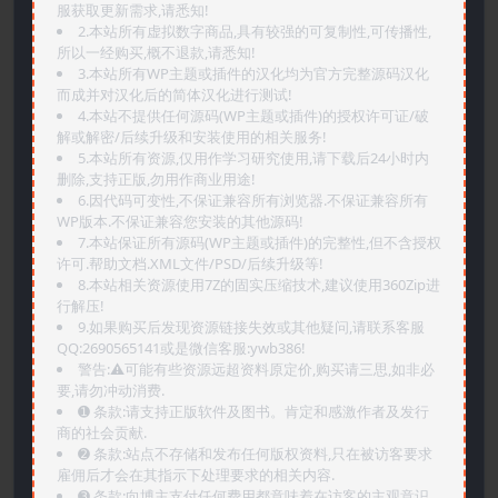
服获取更新需求,请悉知!
2.本站所有虚拟数字商品,具有较强的可复制性,可传播性,
所以一经购买,概不退款,请悉知!
3.本站所有WP主题或插件的汉化均为官方完整源码汉化
而成并对汉化后的简体汉化进行测试!
4.本站不提供任何源码(WP主题或插件)的授权许可证/破
解或解密/后续升级和安装使用的相关服务!
5.本站所有资源,仅用作学习研究使用,请下载后24小时内
删除,支持正版,勿用作商业用途!
6.因代码可变性,不保证兼容所有浏览器.不保证兼容所有
WP版本.不保证兼容您安装的其他源码!
7.本站保证所有源码(WP主题或插件)的完整性,但不含授权
许可.帮助文档.XML文件/PSD/后续升级等!
8.本站相关资源使用7Z的固实压缩技术,建议使用360Zip进
行解压!
9.如果购买后发现资源链接失效或其他疑问,请联系客服
QQ:2690565141或是微信客服:ywb386!
警告:⚠️可能有些资源远超资料原定价,购买请三思,如非必
要,请勿冲动消费.
➊️ 条款:请支持正版软件及图书。肯定和感激作者及发行
商的社会贡献.
➋️ 条款:站点不存储和发布任何版权资料,只在被访客要求
雇佣后才会在其指示下处理要求的相关内容.
➌️ 条款:向博主支付任何费用都意味着在访客的主观意识