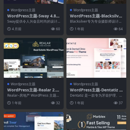
Wordpress主题
Wordpress主题
WordPress主题-Sway 4.8.0
WordPress主题-Blacksilver
–多用途WordPress主题
9.7.0–WordPress的摄影主
Sway提供令人兴奋且时尚的设计 –
Blacksilver专为专业摄影师设计。
非常适合具有现代外观的企业。 ...
题
它采用简约而有吸引力的设计方
4 月前
60
1 年前
64
法，使您的...
Wordpress主题
Wordpress主题
WordPress主题-Realar 2.1.
WordPress主题-Dentatiz 1.
0–房地产WordPress主题
0.1–牙医和牙科诊所FSE Wor
Realar–房地产 WordPress 主题，
Dentatiz 是一款专为牙齿护理、牙
非常适合出租或出售您的公寓、房
dPress主题
科服务和诊所设计的现代 WordPr
1 年前
32
1 年前
37
屋...
es...