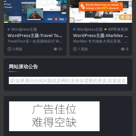
Wordpress主题
Wordpress主题
WP即将更新
WordPress主题-Travel Tou
WordPress主题-Marblex 2.
r 5.4.4–旅游预订
4–大理石和瓷砖WordPress
TravelTour是一款高级响应式 Wor
Marblex 专为地板大理石安装、大
dPress 主题，配备最完整的旅游...
主题
理石、地板、陶瓷、工程硬木地
3 周前
51
1 周前
8
板、天然石材制...
网站滚动公告
取各种信息资源!如果遇到任何问题或是网站没有你需要的资源,欢迎提