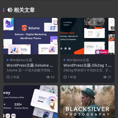
相关文章
Wordpress主题
Wordpress主题
WordPress主题-Solume 1.
WordPress主题-ZikZag 1.4.
1.0–数字营销WordPress主
8–咨询与代理WordPress主
Solume 是一个强大的数字营销机
ZikZag 带有四个不同的主页、扩
题
构 WordPress 主题。它使您能够
题
展的设计和专为您创建的独特动
2 年前
63
1 年前
31
完全...
画。您的网站将始...