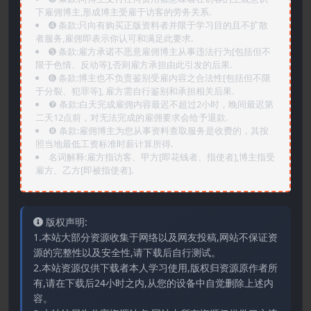
下雇佣博主,形成博主受雇于访客的劳务关系.
➍️ 条款:只向有购买正版资料者并限于学习目的且不扩散
者服务,雇佣即表示你认可和满足此要求.
➎ 条款:雇方承诺不恶意雇佣博主从事违法行为[包括但不
限于色情、反动等],否则雇方承担由此引发的后果.
➏️ 条款:博主也不负责鉴别受雇内容之合法性[包括但不限
于分裂、犯罪等], 雇方需自行鉴别和承担相关后果.
❼ 条款:白天完成雇佣内容最迟不超过2小时，晚间最迟第
二天12点前，对无法完成的雇佣要求会给予退款.
❽ 条款:雇佣博主为您从事资料查取服务是收费的，其按
照当地最低工资标准时薪计算所得.
名词解释:雇方指访客、甲方[即花钱者、指使者],博主指受
雇方、乙方[即被指使者].
版权声明:
1.本站大部分资源收集于网络以及网友投稿,网站不保证资
源的完整性以及安全性,请下载后自行测试。
2.本站资源仅供下载者本人学习使用,版权归资源原作者所
有,请在下载后24小时之内,从您的设备中自觉删除上述内
容。