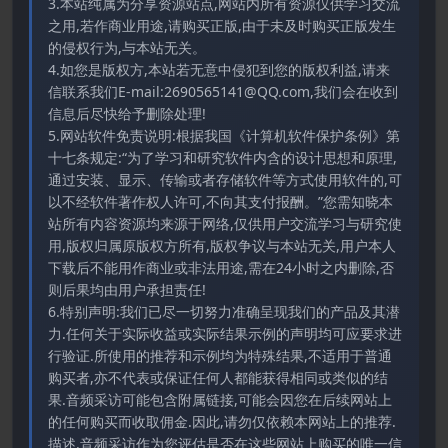
3.本站纯属为分享资源站点,网站内所有资源仅供学习交流
之用,若作商业用途,请购买正版,由于未及时购买正版发生
的侵权行为,与本站无关。
4.如您是版权方,本站若无意中侵犯到您的版权利益,请来
信联系我们E-mail:2690565141@QQ.com,我们会在收到
信息后尽快给予删除处理!
5.网站软件免责说明:根据我国《计算机软件保护条例》第
十七条规定:“为了学习和研究软件内含的设计思想和原理,
通过安装、显示、传输或者存储软件等方式使用软件的,可
以不经软件著作权人许可,不向其支付报酬。”您需知晓本
站所有内容资源均来源于网络,仅供用户交流学习与研究使
用,版权归属原版权方所有,版权争议与本站无关,用户本人
下载后不能用作商业或非法用途,需在24小时之内删除,否
则后果均由用户承担责任!
6.特别声明:我们已尽一切努力准确呈现我们的产品及其潜
力.任何关于实际收益或实际结果示例的声明均可应要求进
行验证.所使用的推荐和示例均为特殊结果,不适用于普通
购买者,亦不代表或保证任何人都能获得相同或类似的结
果.音频采访可能包含附属链接,可能会因您在后续网站上
的任何购买而收取佣金.因此,请勿仅依赖本网站上的推荐.
描述.音频采访作为您评估是否在这些网站上购买的唯一信