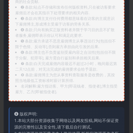
商的社会贡献.
➋️ 条款:站点不存储和发布任何版权资料,只在被访客要求
雇佣后才会在其指示下处理要求的相关内容.
➌️ 条款:向博主支付任何费用都意味着在访客的主观意识
下雇佣博主,形成博主受雇于访客的劳务关系.
➍️ 条款:只向有购买正版资料者并限于学习目的且不扩散
者服务,雇佣即表示你认可和满足此要求.
➎ 条款:雇方承诺不恶意雇佣博主从事违法行为[包括但不
限于色情、反动等],否则雇方承担由此引发的后果.
➏️ 条款:博主也不负责鉴别受雇内容之合法性[包括但不限
于分裂、犯罪等], 雇方需自行鉴别和承担相关后果.
❼ 条款:白天完成雇佣内容最迟不超过2小时，晚间最迟第
二天12点前，对无法完成的雇佣要求会给予退款.
❽ 条款:雇佣博主为您从事资料查取服务是收费的，其按
照当地最低工资标准时薪计算所得.
名词解释:雇方指访客、甲方[即花钱者、指使者],博主指受
雇方、乙方[即被指使者].
版权声明:
1.本站大部分资源收集于网络以及网友投稿,网站不保证资
源的完整性以及安全性,请下载后自行测试。