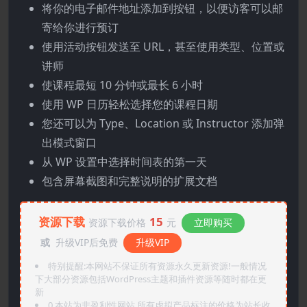
将你的电子邮件地址添加到按钮，以便访客可以邮
寄给你进行预订
使用活动按钮发送至 URL，甚至使用类型、位置或
讲师
使课程最短 10 分钟或最长 6 小时
使用 WP 日历轻松选择您的课程日期
您还可以为 Type、Location 或 Instructor 添加弹
出模式窗口
从 WP 设置中选择时间表的第一天
包含屏幕截图和完整说明的扩展文档
资源下载
15
资源下载价格
元
立即购买
或
升级VIP后免费
升级VIP
特别提醒:本网站不保证所有资源永久更新资源!一般情况
下大部分资源包括WordPress主题和插件资源等随时都在更
新
0.本站为非盈利性网站,所有虚拟产品标注的价格为站长收