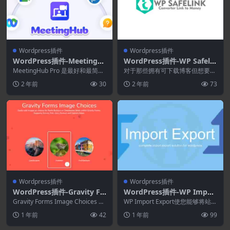
Wordpress插件
Wordpress插件
WordPress插件-MeetingH
WordPress插件-WP Safelin
ub Pro 1.5.3–多合一视频会
k Client 1.0.3[WP Safelink
MeetingHub Pro 是最好和最简单
对于那些拥有可下载博客但想要在
议和网络研讨会解决方案
的 WordPress 网络研讨会插...
拓展]–将您的下载链接转换为
违反 Adsense 政策的博客上安装
2 年前
30
2 年前
73
Adsen...
Adsense
Wordpress插件
Wordpress插件
WordPress插件-Gravity Fo
WordPress插件-WP Impor
rms Image Choices 1.6.11
t Export 4.0.15
Gravity Forms Image Choices Ad
WP Import Export使您能够将站点
d-on –在重力形...
数据导出为多种文件格式，并且您
1 年前
42
1 年前
99
可以...