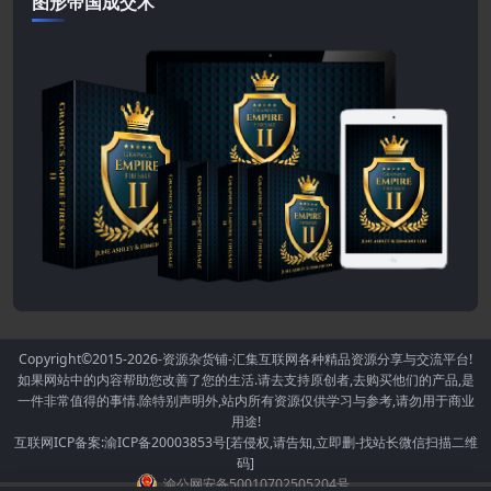
图形帝国成交术
Copyright©2015-2026
-资源杂货铺-汇集互联网各种精品资源分享与交流平台!
如果网站中的内容帮助您改善了您的生活.请去支持原创者,去购买他们的产品,是
一件非常值得的事情.除特别声明外,站内所有资源仅供学习与参考,请勿用于商业
用途!
互联网ICP备案:渝ICP备20003853号[若侵权,请告知,立即删-找站长微信扫描二维
码]
渝公网安备50010702505204号