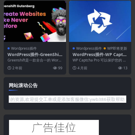
Wordpress插件
Wordpress插件
WP即将更新
WordPress插件-GreenShift
WordPress插件-WP Captc
All in One 10.2.3–动画生成
ha Pro 5.36
Greenshift是一款全合一的 Word
WP Captcha Pro 可以保护您的 W
器插件
Press 动画和页面构建器插件，
ordPress 网站免受垃圾评论...
2 年前
99
4 月前
13
具...
网站滚动公告
有你需要的资源,欢迎提交工单或是添加客服微信:ywb386获取帮