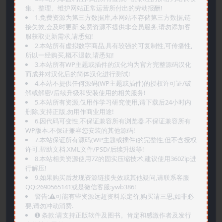
集、整理、维护网站正常运营所付出的劳动报酬!
1.免费资源为第三方数据库,本网站不存储第三方数据,链
接失效,会及时更新,免费资源不提供非会员服务,请勿添加客
服获取更新需求,请悉知!
2.本站所有虚拟数字商品,具有较强的可复制性,可传播性,
所以一经购买,概不退款,请悉知!
3.本站所有WP主题或插件的汉化均为官方完整源码汉化
而成并对汉化后的简体汉化进行测试!
4.本站不提供任何源码(WP主题或插件)的授权许可证/破
解或解密/后续升级和安装使用的相关服务!
5.本站所有资源,仅用作学习研究使用,请下载后24小时内
删除,支持正版,勿用作商业用途!
6.因代码可变性,不保证兼容所有浏览器.不保证兼容所有
WP版本.不保证兼容您安装的其他源码!
7.本站保证所有源码(WP主题或插件)的完整性,但不含授权
许可.帮助文档.XML文件/PSD/后续升级等!
8.本站相关资源使用7Z的固实压缩技术,建议使用360Zip进
行解压!
9.如果购买后发现资源链接失效或其他疑问,请联系客服
QQ:2690565141或是微信客服:ywb386!
警告:⚠️可能有些资源远超资料原定价,购买请三思,如非必
要,请勿冲动消费.
➊️ 条款:请支持正版软件及图书。肯定和感激作者及发行