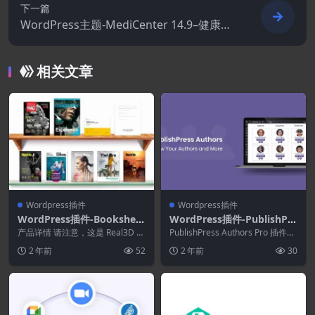
下一篇
WordPress主题-MediCenter 14.9–健康医
疗WordPress主题
相关文章
Wordpress插件
Wordpress插件
WordPress插件-Bookshelf
WordPress插件-PublishPre
for Real3D Flipbook Addo
ss Authors Pro 4.7.3
产品详情 请注意，这是 Real3D Fli
PublishPress Authors Pro 插件允
n 1.4
pbook for WordPres...
许您为网站的作者创建漂亮...
2 年前
52
2 年前
30