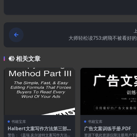
大师轻松读753:網飛不被看好
相关文章
书籍宝库
书籍宝库
Halbert文案写作方法第三部
广告文案训练手册.PDF
分:简单.快速.轻松的编辑公式,
警告：《盖瑞.亥尔波特文案写作方法》
资源下载此资源仅限注册用户下