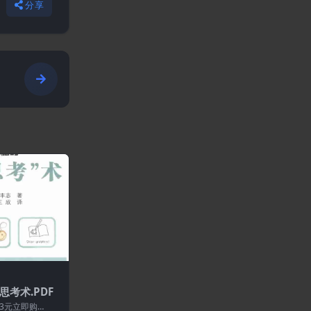
分享
考术.PDF
3元立即购