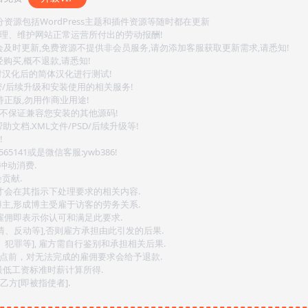
源包括WordPress主题和插件资源等随时都在更新
整理、维护网站正常运营所付出的劳动报酬!
会及时更新,免费资源不提供非会员服务,请勿添加客服获取更新需求,请悉知!
购买,概不退款,请悉知!
对汉化后的简体汉化进行测试!
密/后续升级和安装使用的相关服务!
持正版,勿用作商业用途!
.不保证兼容您安装的其他源码!
文档.XML文件/PSD/后续升级等!
!
141或是微信客服:ywb386!
冲动消费.
贡献.
后才会在其指示下处理要求的相关内容.
博主,形成博主受雇于访客的劳务关系.
,雇佣即表示你认可和满足此要求.
情、反动等],否则雇方承担由此引发的后果.
、犯罪等], 雇方需自行鉴别和承担相关后果.
2点前，对无法完成的雇佣要求会给予退款.
最低工资标准时薪计算所得.
方[即被指使者].