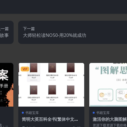
上一篇
下一篇
的故事
大师轻松读NO50-用20%就成功
VIP
书籍宝库
书籍宝库
简明大英百科全书(繁体中文
激活你的大脑图解思
版).PDF
载，请
资源下载资源下载价格