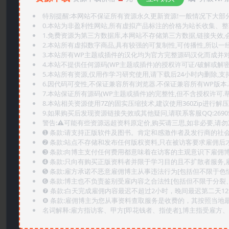
特别提醒:本网站不保证所有资源永久更新资源!一般情况下大部分资
0.本站为非盈利性网站,所有虚拟产品标注的价格为站长收集、
1.免费资源为第三方数据库,本网站不存储第三方数据,链接失效,
2.本站所有虚拟数字商品,具有较强的可复制性,可传播性,所以一经
3.本站所有WP主题或插件的汉化均为官方完整源码汉化而成并
4.本站不提供任何源码(WP主题或插件)的授权许可证/破解或解
5.本站所有资源,仅用作学习研究使用,请下载后24小时内删除,支
6.因代码可变性,不保证兼容所有浏览器.不保证兼容所有WP版本
7.本站保证所有源码(WP主题或插件)的完整性,但不含授权许可.帮助
8.本站相关资源使用7Z的固实压缩技术,建议使用360Zip进行解压
9.如果购买后发现资源链接失效或其他疑问,请联系客服QQ:2690565
警告:⚠️可能有些资源远超资料原定价,购买请三思,如非必要,请勿
➊️ 条款:请支持正版软件及图书。肯定和感激作者及发行商的社会
➋️ 条款:站点不存储和发布任何版权资料,只在被访客要求雇佣
➌️ 条款:向博主支付任何费用都意味着在访客的主观意识下雇佣
➍️ 条款:只向有购买正版资料者并限于学习目的且不扩散者服务
➎ 条款:雇方承诺不恶意雇佣博主从事违法行为[包括但不限于色
➏️ 条款:博主也不负责鉴别受雇内容之合法性[包括但不限于分裂
❼ 条款:白天完成雇佣内容最迟不超过2小时，晚间最迟第二天1
❽ 条款:雇佣博主为您从事资料查取服务是收费的，其按照当地
名词解释:雇方指访客、甲方[即花钱者、指使者],博主指受雇方、乙