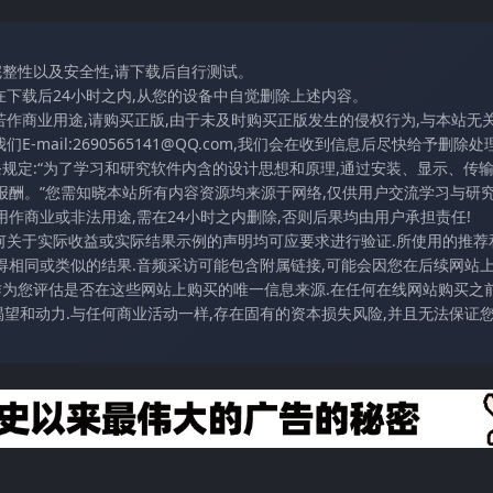
完整性以及安全性,请下载后自行测试。
在下载后24小时之内,从您的设备中自觉删除上述内容。
若作商业用途,请购买正版,由于未及时购买正版发生的侵权行为,与本站无
mail:2690565141@QQ.com,我们会在收到信息后尽快给予删除处理
条规定:“为了学习和研究软件内含的设计思想和原理,通过安装、显示、传
报酬。”您需知晓本站所有内容资源均来源于网络,仅供用户交流学习与研究
作商业或非法用途,需在24小时之内删除,否则后果均由用户承担责任!
任何关于实际收益或实际结果示例的声明均可应要求进行验证.所使用的推荐
得相同或类似的结果.音频采访可能包含附属链接,可能会因您在后续网站
访作为您评估是否在这些网站上购买的唯一信息来源.在任何在线网站购买之前
望和动力.与任何商业活动一样,存在固有的资本损失风险,并且无法保证