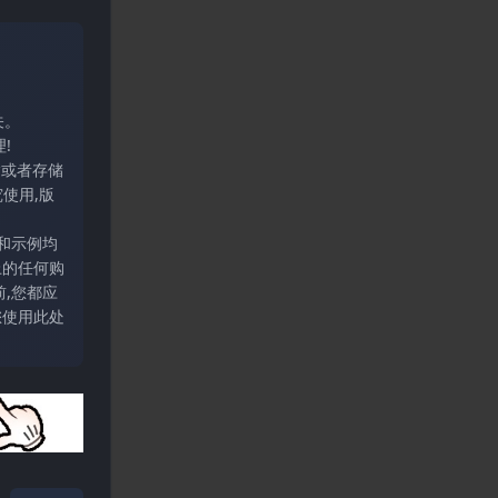
关。
!
输或者存储
使用,版
和示例均
上的任何购
,您都应
您使用此处