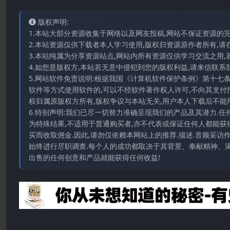
版权声明:
1.本站大部分资源收集于网络以及网友投稿,网站不保证资源的
2.本站资源仅供下载者本人学习使用,版权归资源原作者所有,请
3.本站纯属为分享资源站点,网站内所有资源仅供学习交流之用,
4.如您是版权方,本站若无意中侵犯到您的版权利益,请来信联系我们E-
5.网站软件免责说明:根据我国《计算机软件保护条例》第十七
软件等方式使用软件的,可以不经软件著作权人许可,不向其支付
权归属原版权方所有,版权争议与本站无关,用户本人下载后不能用
6.特别声明:我们已尽一切努力准确呈现我们的产品及其潜力.
为特殊结果,不适用于普通购买者,亦不代表或保证任何人都能获
买而收取佣金.因此,请勿仅依赖本网站上的推荐.描述.音频采
始终进行尽职调查.每个人的成功都取决于其背景、奉献精神、渴
出售的任何创意和产品就能获得任何收益!