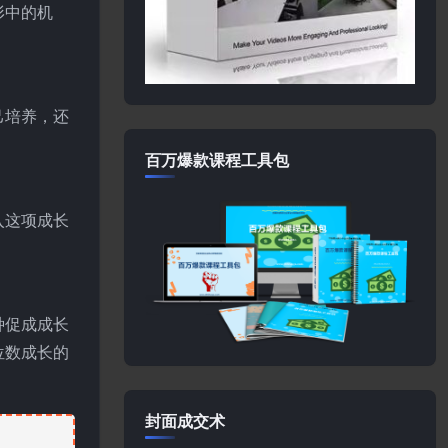
形中的机
己培养，还
百万爆款课程工具包
入这项成长
种促成成长
位数成长的
封面成交术