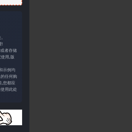
关。
!
输或者存储
使用,版
和示例均
上的任何购
,您都应
您使用此处