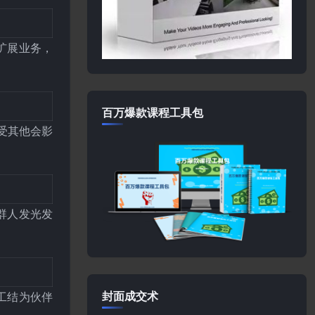
础扩展业务，
百万爆款课程工具包
不受其他会影
这群人发光发
封面成交术
员工结为伙伴