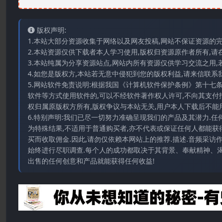
版权声明:
1.本站大部分资源收集于网络以及网友投稿,网站不保证资源的
2.本站资源仅供下载者本人学习使用,版权归资源原作者所有,请
3.本站纯属为分享资源站点,网站内所有资源仅供学习交流之用,
4.如您是版权方,本站若无意中侵犯到您的版权利益,请来信联系我们E-
5.网站软件免责说明:根据我国《计算机软件保护条例》第十七
软件等方式使用软件的,可以不经软件著作权人许可,不向其支付
权归属原版权方所有,版权争议与本站无关,用户本人下载后不能用
6.特别声明:我们已尽一切努力准确呈现我们的产品及其潜力.
为特殊结果,不适用于普通购买者,亦不代表或保证任何人都能获
买而收取佣金.因此,请勿仅依赖本网站上的推荐.描述.音频采
始终进行尽职调查.每个人的成功都取决于其背景、奉献精神、渴
出售的任何创意和产品就能获得任何收益!