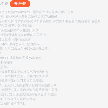
后免费
升级VIP
源包括WordPress主题和插件资源等随时都在更新
整理、维护网站正常运营所付出的劳动报酬!
会及时更新,免费资源不提供非会员服务,请勿添加客服获取更新需求,请悉知!
购买,概不退款,请悉知!
对汉化后的简体汉化进行测试!
密/后续升级和安装使用的相关服务!
持正版,勿用作商业用途!
.不保证兼容您安装的其他源码!
文档.XML文件/PSD/后续升级等!
!
141或是微信客服:ywb386!
冲动消费.
贡献.
后才会在其指示下处理要求的相关内容.
博主,形成博主受雇于访客的劳务关系.
,雇佣即表示你认可和满足此要求.
情、反动等],否则雇方承担由此引发的后果.
、犯罪等], 雇方需自行鉴别和承担相关后果.
2点前，对无法完成的雇佣要求会给予退款.
最低工资标准时薪计算所得.
方[即被指使者].