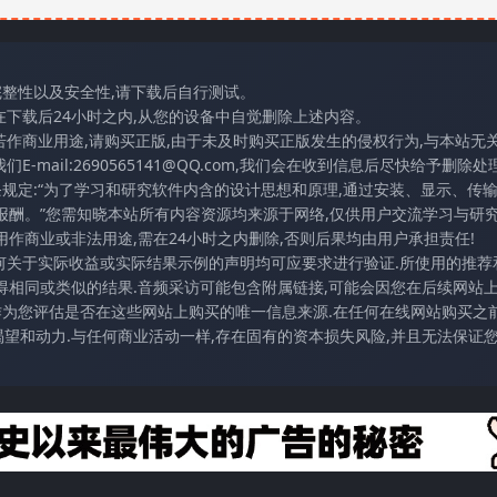
完整性以及安全性,请下载后自行测试。
在下载后24小时之内,从您的设备中自觉删除上述内容。
若作商业用途,请购买正版,由于未及时购买正版发生的侵权行为,与本站无
mail:2690565141@QQ.com,我们会在收到信息后尽快给予删除处理
条规定:“为了学习和研究软件内含的设计思想和原理,通过安装、显示、传
报酬。”您需知晓本站所有内容资源均来源于网络,仅供用户交流学习与研究
作商业或非法用途,需在24小时之内删除,否则后果均由用户承担责任!
任何关于实际收益或实际结果示例的声明均可应要求进行验证.所使用的推荐
得相同或类似的结果.音频采访可能包含附属链接,可能会因您在后续网站
访作为您评估是否在这些网站上购买的唯一信息来源.在任何在线网站购买之前
望和动力.与任何商业活动一样,存在固有的资本损失风险,并且无法保证