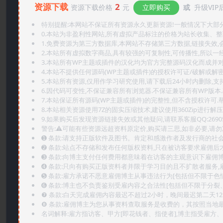
资源下载
2
资源下载价格
元
立即购买
或
升级VIP
特别提醒:本网站不保证所有资源永久更新资源!一般情况下大部分资
0.本站为非盈利性网站,所有虚拟产品标注的价格为站长收集、
1.免费资源为第三方数据库,本网站不存储第三方数据,链接失效,
2.本站所有虚拟数字商品,具有较强的可复制性,可传播性,所以一经
3.本站所有WP主题或插件的汉化均为官方完整源码汉化而成并
4.本站不提供任何源码(WP主题或插件)的授权许可证/破解或解
5.本站所有资源,仅用作学习研究使用,请下载后24小时内删除,支
6.因代码可变性,不保证兼容所有浏览器.不保证兼容所有WP版本
7.本站保证所有源码(WP主题或插件)的完整性,但不含授权许可.帮助
8.本站相关资源使用7Z的固实压缩技术,建议使用360Zip进行解压
9.如果购买后发现资源链接失效或其他疑问,请联系客服QQ:2690565
警告:⚠️可能有些资源远超资料原定价,购买请三思,如非必要,请勿
➊️ 条款:请支持正版软件及图书。肯定和感激作者及发行商的社会
➋️ 条款:站点不存储和发布任何版权资料,只在被访客要求雇佣
➌️ 条款:向博主支付任何费用都意味着在访客的主观意识下雇佣
➍️ 条款:只向有购买正版资料者并限于学习目的且不扩散者服务
➎ 条款:雇方承诺不恶意雇佣博主从事违法行为[包括但不限于色
➏️ 条款:博主也不负责鉴别受雇内容之合法性[包括但不限于分裂
❼ 条款:白天完成雇佣内容最迟不超过2小时，晚间最迟第二天1
❽ 条款:雇佣博主为您从事资料查取服务是收费的，其按照当地
名词解释:雇方指访客、甲方[即花钱者、指使者],博主指受雇方、乙