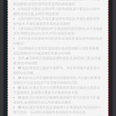
解或解密/后续升级和安装使用的相关服务!
5.本站所有资源,仅用作学习研究使用,请下载后24小时内
删除,支持正版,勿用作商业用途!
6.因代码可变性,不保证兼容所有浏览器.不保证兼容所有
WP版本.不保证兼容您安装的其他源码!
7.本站保证所有源码(WP主题或插件)的完整性,但不含授权
许可.帮助文档.XML文件/PSD/后续升级等!
8.本站相关资源使用7Z的固实压缩技术,建议使用360Zip进
行解压!
9.如果购买后发现资源链接失效或其他疑问,请联系客服
QQ:2690565141或是微信客服:ywb386!
警告:⚠️可能有些资源远超资料原定价,购买请三思,如非必
要,请勿冲动消费.
➊️ 条款:请支持正版软件及图书。肯定和感激作者及发行
商的社会贡献.
➋️ 条款:站点不存储和发布任何版权资料,只在被访客要求
雇佣后才会在其指示下处理要求的相关内容.
➌️ 条款:向博主支付任何费用都意味着在访客的主观意识
下雇佣博主,形成博主受雇于访客的劳务关系.
➍️ 条款:只向有购买正版资料者并限于学习目的且不扩散
者服务,雇佣即表示你认可和满足此要求.
➎ 条款:雇方承诺不恶意雇佣博主从事违法行为[包括但不
限于色情、反动等],否则雇方承担由此引发的后果.