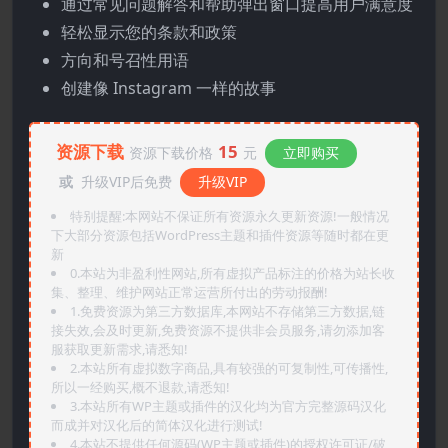
通过常见问题解答和帮助弹出窗口提高用户满意度
轻松显示您的条款和政策
方向和号召性用语
创建像 Instagram 一样的故事
资源下载
15
资源下载价格
元
立即购买
或
升级VIP后免费
升级VIP
特别提醒:本网站不保证所有资源永久更新资源!一般情况
下大部分资源包括WordPress主题和插件资源等随时都在更
新
0.本站为非盈利性网站,所有虚拟产品标注的价格为站长收
集、整理、维护网站正常运营所付出的劳动报酬!
1.免费资源为第三方数据库,本网站不存储第三方数据,链
接失效,会及时更新,免费资源不提供非会员服务,请勿添加客
服获取更新需求,请悉知!
2.本站所有虚拟数字商品,具有较强的可复制性,可传播性,
所以一经购买,概不退款,请悉知!
3.本站所有WP主题或插件的汉化均为官方完整源码汉化
而成并对汉化后的简体汉化进行测试!
4.本站不提供任何源码(WP主题或插件)的授权许可证/破