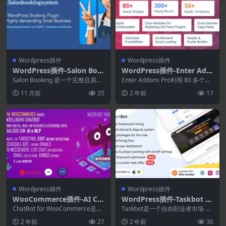
Wordpress插件
Wordpress插件
WordPress插件-Salon Boo
WordPress插件-Enter Add
king WordPress Plugin 10.
ons Pro 1.0.3–适用于Word
Salon Booking 是一个完整且易于
Enter Addons Pro利用 80 多个免
22.0
管理的预约系统，可帮助您的企业
Press的Elementor插件
费和专业高级小部件、400 多...
11 月前
25
2 年前
17
在您的...
Wordpress插件
Wordpress插件
WooCommerce插件-AI Ch
WordPress插件-Taskbot 6.
atBot for WooCommerce
0–自由职业者市场WordPres
ChatBot for WooCommerce是一
Taskbot是一个自由职业者市场 W
14.0.7
个插件 WooCommerce...
s插件
ordPress 插件，用于在线销售服
2 年前
27
2 年前
30
务/...