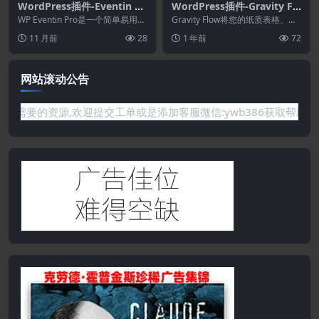
WordPress插件-Eventin Br
WordPress插件-Gravity Fl
icks Addon 1.0.0[Eventin
ow 2.9.15–业务流程自动化
WP Eventin Pro是一个简单易用的
Gravity Flow将您的纸质表格、列
Pro拓展]
WooCommerce Event...
表、后续电话和电子邮件转变为高
11 月前
28
1 年前
72
效的工作...
网站滚动公告
需要的资源,欢迎提交工单或是添加客服微信:ywb386获取帮助！