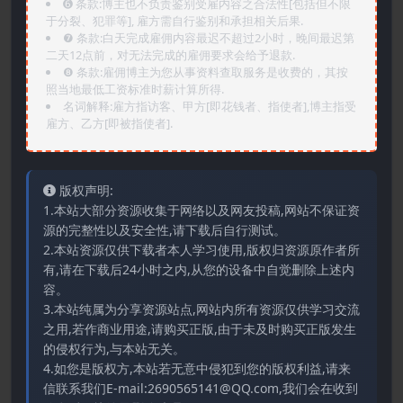
➏️ 条款:博主也不负责鉴别受雇内容之合法性[包括但不限
于分裂、犯罪等], 雇方需自行鉴别和承担相关后果.
❼ 条款:白天完成雇佣内容最迟不超过2小时，晚间最迟第
二天12点前，对无法完成的雇佣要求会给予退款.
❽ 条款:雇佣博主为您从事资料查取服务是收费的，其按
照当地最低工资标准时薪计算所得.
名词解释:雇方指访客、甲方[即花钱者、指使者],博主指受
雇方、乙方[即被指使者].
版权声明:
1.本站大部分资源收集于网络以及网友投稿,网站不保证资
源的完整性以及安全性,请下载后自行测试。
2.本站资源仅供下载者本人学习使用,版权归资源原作者所
有,请在下载后24小时之内,从您的设备中自觉删除上述内
容。
3.本站纯属为分享资源站点,网站内所有资源仅供学习交流
之用,若作商业用途,请购买正版,由于未及时购买正版发生
的侵权行为,与本站无关。
4.如您是版权方,本站若无意中侵犯到您的版权利益,请来
信联系我们E-mail:2690565141@QQ.com,我们会在收到