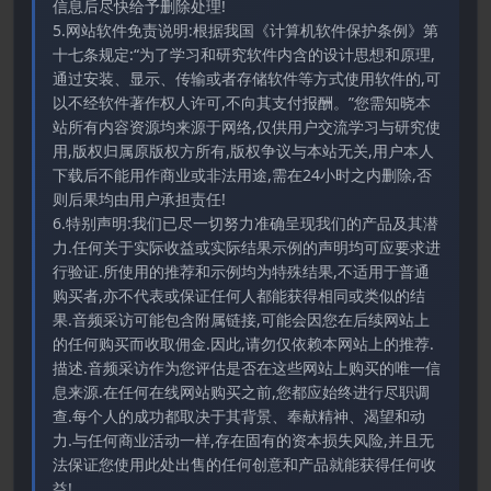
信息后尽快给予删除处理!
5.网站软件免责说明:根据我国《计算机软件保护条例》第
十七条规定:“为了学习和研究软件内含的设计思想和原理,
通过安装、显示、传输或者存储软件等方式使用软件的,可
以不经软件著作权人许可,不向其支付报酬。”您需知晓本
站所有内容资源均来源于网络,仅供用户交流学习与研究使
用,版权归属原版权方所有,版权争议与本站无关,用户本人
下载后不能用作商业或非法用途,需在24小时之内删除,否
则后果均由用户承担责任!
6.特别声明:我们已尽一切努力准确呈现我们的产品及其潜
力.任何关于实际收益或实际结果示例的声明均可应要求进
行验证.所使用的推荐和示例均为特殊结果,不适用于普通
购买者,亦不代表或保证任何人都能获得相同或类似的结
果.音频采访可能包含附属链接,可能会因您在后续网站上
的任何购买而收取佣金.因此,请勿仅依赖本网站上的推荐.
描述.音频采访作为您评估是否在这些网站上购买的唯一信
息来源.在任何在线网站购买之前,您都应始终进行尽职调
查.每个人的成功都取决于其背景、奉献精神、渴望和动
力.与任何商业活动一样,存在固有的资本损失风险,并且无
法保证您使用此处出售的任何创意和产品就能获得任何收
益!