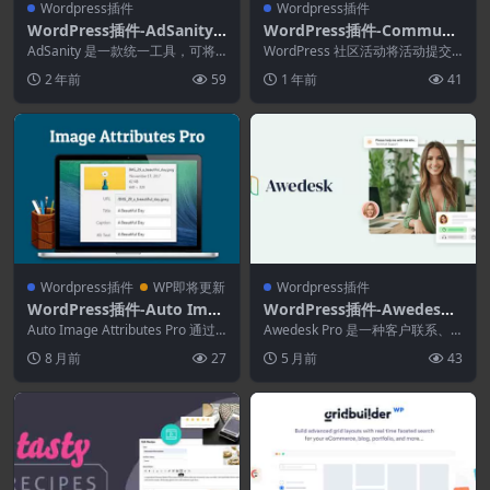
Wordpress插件
Wordpress插件
WordPress插件-AdSanity
WordPress插件-Communit
Addons(AdSanity拓展)–简
y Events 5.0.8-活动日历专
AdSanity 是一款统一工具，可将
WordPress 社区活动将活动提交
化WordPress广告管理
您的 WordPress 网站转变为广告
业插件
表单添加到您的网站，以便用户可
2 年前
59
1 年前
41
服...
以将活动提交...
Wordpress插件
WP即将更新
Wordpress插件
WordPress插件-Auto Imag
WordPress插件-Awedesk
e Attributes Pro 4.9.0
Pro (formerly Almighty Su
Auto Image Attributes Pro 通过
Awedesk Pro 是一种客户联系、
添加缺失的图像标题和替代...
pport) 1.9.1
服务和支持解决方案，它可以改变
8 月前
27
5 月前
43
您与客户互...