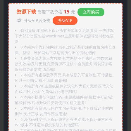
资源下载
15
资源下载价格
元
立即购买
或
升级VIP后免费
升级VIP
特别提醒:本网站不保证所有资源永久更新资源!一般情况
下大部分资源包括WordPress主题和插件资源等随时都在更
新
0.本站为非盈利性网站,所有虚拟产品标注的价格为站长收
集、整理、维护网站正常运营所付出的劳动报酬!
1.免费资源为第三方数据库,本网站不存储第三方数据,链
接失效,会及时更新,免费资源不提供非会员服务,请勿添加客
服获取更新需求,请悉知!
2.本站所有虚拟数字商品,具有较强的可复制性,可传播性,
所以一经购买,概不退款,请悉知!
3.本站所有WP主题或插件的汉化均为官方完整源码汉化
而成并对汉化后的简体汉化进行测试!
4.本站不提供任何源码(WP主题或插件)的授权许可证/破
解或解密/后续升级和安装使用的相关服务!
5.本站所有资源,仅用作学习研究使用,请下载后24小时内
删除,支持正版,勿用作商业用途!
6.因代码可变性,不保证兼容所有浏览器.不保证兼容所有
WP版本.不保证兼容您安装的其他源码!
7.本站保证所有源码(WP主题或插件)的完整性,但不含授权