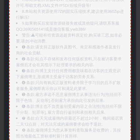
许可.帮助文档.XML文件/PSD/后续升级等!
8.本站相关资源使用7Z的固实压缩技术,建议使用360Zip进
行解压!
9.如果购买后发现资源链接失效或其他疑问,请联系客服
QQ:2690565141或是微信客服:ywb386!
警告:⚠️可能有些资源远超资料原定价,购买请三思,如非必
要,请勿冲动消费.
➊️ 条款:请支持正版软件及图书。肯定和感激作者及发行
商的社会贡献.
➋️ 条款:站点不存储和发布任何版权资料,只在被访客要求
雇佣后才会在其指示下处理要求的相关内容.
➌️ 条款:向博主支付任何费用都意味着在访客的主观意识
下雇佣博主,形成博主受雇于访客的劳务关系.
➍️ 条款:只向有购买正版资料者并限于学习目的且不扩散
者服务,雇佣即表示你认可和满足此要求.
➎ 条款:雇方承诺不恶意雇佣博主从事违法行为[包括但不
限于色情、反动等],否则雇方承担由此引发的后果.
➏️ 条款:博主也不负责鉴别受雇内容之合法性[包括但不限
于分裂、犯罪等], 雇方需自行鉴别和承担相关后果.
❼ 条款:白天完成雇佣内容最迟不超过2小时，晚间最迟第
二天12点前，对无法完成的雇佣要求会给予退款.
❽ 条款:雇佣博主为您从事资料查取服务是收费的，其按
照当地最低工资标准时薪计算所得.