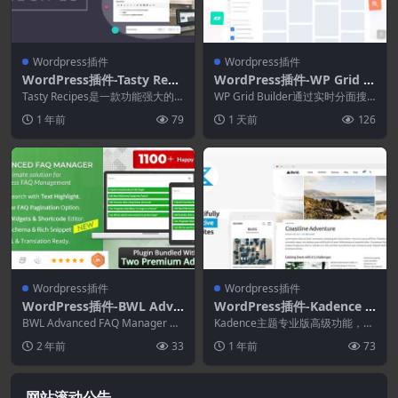
Wordpress插件
Wordpress插件
WordPress插件-Tasty Reci
WordPress插件-WP Grid B
pes 3.14.3–WordPress食谱
uilder 2.3.5–创建高级可过滤
Tasty Recipes是一款功能强大的
WP Grid Builder通过实时分面搜
插件
WordPress 美食博客食谱插件...
和分面网格
索为您的电子商务、博客、投资组
1 年前
79
1 天前
126
合等构...
Wordpress插件
Wordpress插件
WordPress插件-BWL Adva
WordPress插件-Kadence S
nced FAQ Manager 2.0.5
hop Kit 2.4.7
BWL Advanced FAQ Manager 是
Kadence主题专业版高级功能，这
一款功能强大且优质的 Wor...
些功能将节省您的时间并帮助您充
2 年前
33
1 年前
73
分利用您的网站...
网站滚动公告