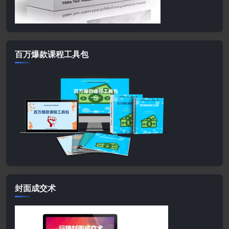
百万爆款课程工具包
封面成交术