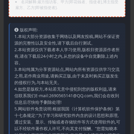
名词解释:雇方指访客、甲方[即花钱者、指使者],博主指受
雇方、乙方[即被指使者].
版权声明:
1.本站大部分资源收集于网络以及网友投稿,网站不保证资
源的完整性以及安全性,请下载后自行测试。
2.本站资源仅供下载者本人学习使用,版权归资源原作者所
有,请在下载后24小时之内,从您的设备中自觉删除上述内
容。
3.本站纯属为分享资源站点,网站内所有资源仅供学习交流
之用,若作商业用途,请购买正版,由于未及时购买正版发生
的侵权行为,与本站无关。
4.如您是版权方,本站若无意中侵犯到您的版权利益,请来
信联系我们E-mail:2690565141@QQ.com,我们会在收到
信息后尽快给予删除处理!
5.网站软件免责说明:根据我国《计算机软件保护条例》第
十七条规定:“为了学习和研究软件内含的设计思想和原理,
通过安装、显示、传输或者存储软件等方式使用软件的,可
以不经软件著作权人许可,不向其支付报酬。”您需知晓本