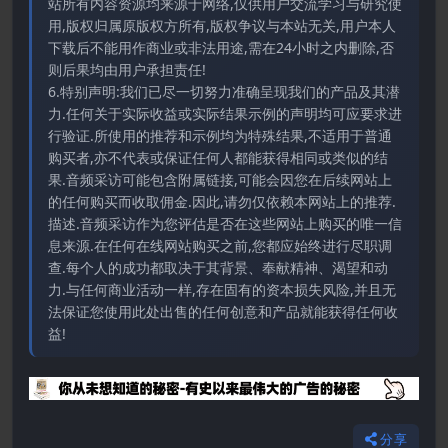
站所有内容资源均来源于网络,仅供用户交流学习与研究使
用,版权归属原版权方所有,版权争议与本站无关,用户本人
下载后不能用作商业或非法用途,需在24小时之内删除,否
则后果均由用户承担责任!
6.特别声明:我们已尽一切努力准确呈现我们的产品及其潜
力.任何关于实际收益或实际结果示例的声明均可应要求进
行验证.所使用的推荐和示例均为特殊结果,不适用于普通
购买者,亦不代表或保证任何人都能获得相同或类似的结
果.音频采访可能包含附属链接,可能会因您在后续网站上
的任何购买而收取佣金.因此,请勿仅依赖本网站上的推荐.
描述.音频采访作为您评估是否在这些网站上购买的唯一信
息来源.在任何在线网站购买之前,您都应始终进行尽职调
查.每个人的成功都取决于其背景、奉献精神、渴望和动
力.与任何商业活动一样,存在固有的资本损失风险,并且无
法保证您使用此处出售的任何创意和产品就能获得任何收
益!
分享