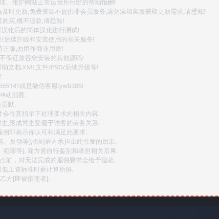
整理、维护网站正常运营所付出的劳动报酬!
会及时更新,免费资源不提供非会员服务,请勿添加客服获取更新需求,请悉知!
购买,概不退款,请悉知!
对汉化后的简体汉化进行测试!
密/后续升级和安装使用的相关服务!
持正版,勿用作商业用途!
.不保证兼容您安装的其他源码!
文档.XML文件/PSD/后续升级等!
!
141或是微信客服:ywb386!
冲动消费.
贡献.
后才会在其指示下处理要求的相关内容.
博主,形成博主受雇于访客的劳务关系.
,雇佣即表示你认可和满足此要求.
情、反动等],否则雇方承担由此引发的后果.
、犯罪等], 雇方需自行鉴别和承担相关后果.
2点前，对无法完成的雇佣要求会给予退款.
最低工资标准时薪计算所得.
方[即被指使者].