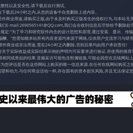
完整性以及安全性,请下载后自行测试。
在下载后24小时之内,从您的设备中自觉删除上述内容。
若作商业用途,请购买正版,由于未及时购买正版发生的侵权行为,与本站无
mail:2690565141@QQ.com,我们会在收到信息后尽快给予删除处理
条规定:“为了学习和研究软件内含的设计思想和原理,通过安装、显示、传
报酬。”您需知晓本站所有内容资源均来源于网络,仅供用户交流学习与研究
作商业或非法用途,需在24小时之内删除,否则后果均由用户承担责任!
任何关于实际收益或实际结果示例的声明均可应要求进行验证.所使用的推荐
得相同或类似的结果.音频采访可能包含附属链接,可能会因您在后续网站
访作为您评估是否在这些网站上购买的唯一信息来源.在任何在线网站购买之前
望和动力.与任何商业活动一样,存在固有的资本损失风险,并且无法保证