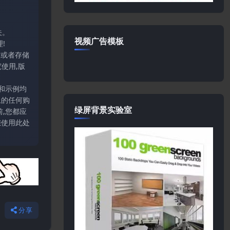
关。
视频广告模板
!
输或者存储
使用,版
和示例均
上的任何购
绿屏背景实验室
,您都应
您使用此处
分享