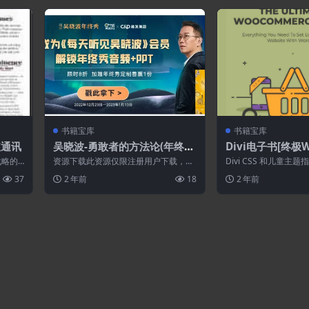
书籍宝库
书籍宝库
破通讯
吴晓波-勇敢者的方法论(年终秀
Divi电子书[终极W
演讲全文）
ce电子书/Divi 
战略的
资源下载此资源仅限注册用户下载，请
Divi CSS 和儿童主
南]
令人震
先登录特别提醒:本网站不保证所有资源
是 Divi 用户并且有兴趣
37
2 年前
18
2 年前
永久更新资...