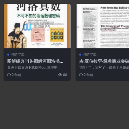
书籍宝库
书籍宝库
图解经典119-图解河图洛书河
杰.亚伯拉罕-经典商业突
洛真数-不可不知的命运数理密
资源下载资源下载价格5元立即购
1997 年，我写了一篇关于卓越
码.PDF
买 或 ...
4.5 页专题时事通讯文章，彻底
2 年前
88
2 年前
惊...