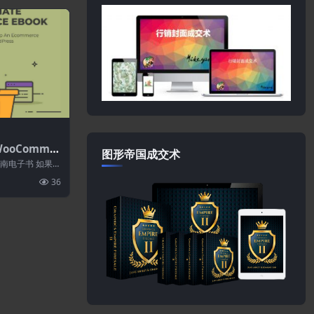
ooCommer
图形帝国成交术
CSS和子主题指
题指南电子书 如果您
提高您...
36