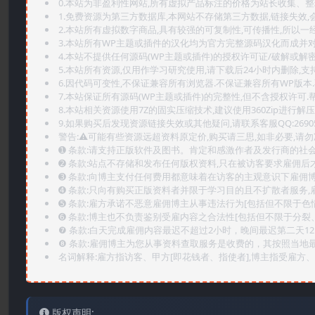
0.本站为非盈利性网站,所有虚拟产品标注的价格为站长收集、
1.免费资源为第三方数据库,本网站不存储第三方数据,链接失效,
2.本站所有虚拟数字商品,具有较强的可复制性,可传播性,所以一经
3.本站所有WP主题或插件的汉化均为官方完整源码汉化而成并
4.本站不提供任何源码(WP主题或插件)的授权许可证/破解或解
5.本站所有资源,仅用作学习研究使用,请下载后24小时内删除,支
6.因代码可变性,不保证兼容所有浏览器.不保证兼容所有WP版本
7.本站保证所有源码(WP主题或插件)的完整性,但不含授权许可.帮助
8.本站相关资源使用7Z的固实压缩技术,建议使用360Zip进行解压
9.如果购买后发现资源链接失效或其他疑问,请联系客服QQ:2690565
警告:⚠️可能有些资源远超资料原定价,购买请三思,如非必要,请勿
➊️ 条款:请支持正版软件及图书。肯定和感激作者及发行商的社会
➋️ 条款:站点不存储和发布任何版权资料,只在被访客要求雇佣
➌️ 条款:向博主支付任何费用都意味着在访客的主观意识下雇佣
➍️ 条款:只向有购买正版资料者并限于学习目的且不扩散者服务
➎ 条款:雇方承诺不恶意雇佣博主从事违法行为[包括但不限于色
➏️ 条款:博主也不负责鉴别受雇内容之合法性[包括但不限于分裂
❼ 条款:白天完成雇佣内容最迟不超过2小时，晚间最迟第二天1
❽ 条款:雇佣博主为您从事资料查取服务是收费的，其按照当地
名词解释:雇方指访客、甲方[即花钱者、指使者],博主指受雇方、乙
版权声明: