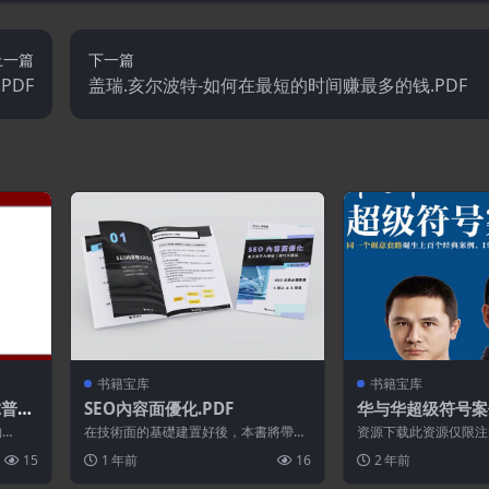
上一篇
下一篇
PDF
盖瑞.亥尔波特-如何在最短的时间赚最多的钱.PDF
书籍宝库
书籍宝库
普斯.
SEO內容面優化.PDF
华与华超级符号案例
购
在技術面的基礎建置好後，本書將帶你
资源下载此资源仅限注
學習「內容面」有哪些可優化項目、以
先登录特别提醒:本网
15
1 年前
16
2 年前
及其分別的重...
永久更新资...