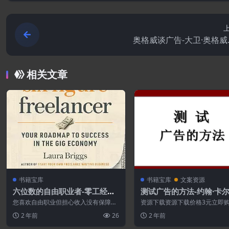
奥格威谈广告-大卫·奥格威.
相关文章
书籍宝库
书籍宝库
文案资源
六位数的自由职业者-零工经济
测试广告的方法-约翰·卡尔
的成功路线图.epub
PDF
您喜欢自由职业但担心收入没有保障
资源下载资源下载价格3元立即
吗？ 发现一种增加和维持可靠收入的强
买 或 ...
2 年前
26
2 年前
大方法。 您...