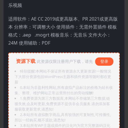
乐视频
适用软件：AE CC 2019或更高版本、PR 2021或更高版
本 分辨率：可调整大小 使用插件：无需外置插件 模板
格式：.aep .mogrt 模板音乐：无音乐 文件大小：
24M 使用辅助：PDF
资源下载
此资源仅限注册用户下载，请先
登录
特别提醒:本网站不保证所有资源永久更新资源!一般情况
下大部分资源包括WordPress主题和插件资源等随时都在更
新
0.本站为非盈利性网站,所有虚拟产品标注的价格为站长收
集、整理、维护网站正常运营所付出的劳动报酬!
1.免费资源为第三方数据库,本网站不存储第三方数据,链
接失效,会及时更新,免费资源不提供非会员服务,请勿添加客
服获取更新需求,请悉知!
2.本站所有虚拟数字商品,具有较强的可复制性,可传播性,
所以一经购买,概不退款,请悉知!
3.本站所有WP主题或插件的汉化均为官方完整源码汉化