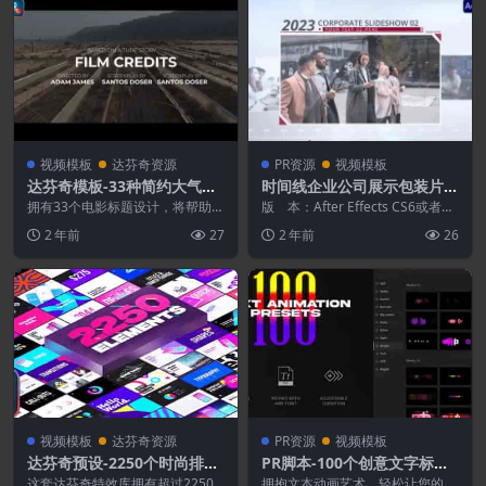
视频模板
达芬奇资源
PR资源
视频模板
达芬奇模板-33种简约大气电
时间线企业公司展示包装片头
影标题片头片尾开场字幕动画
PR预设
拥有33个电影标题设计，将帮助您
版 本：After Effects CS6或者更
Film Credits Pack V1
大大提高您的电影观感。真实的外
高版本，Premiere ...
2 年前
27
2 年前
26
观和独特的动画肯定...
视频模板
达芬奇资源
PR资源
视频模板
达芬奇预设-2250个时尚排版
PR脚本-100个创意文字标题
包装LOGO标题字幕
特效动画预设 Text Presets
这套达芬奇特效库拥有超过2250
拥抱文本动画艺术，轻松让您的内