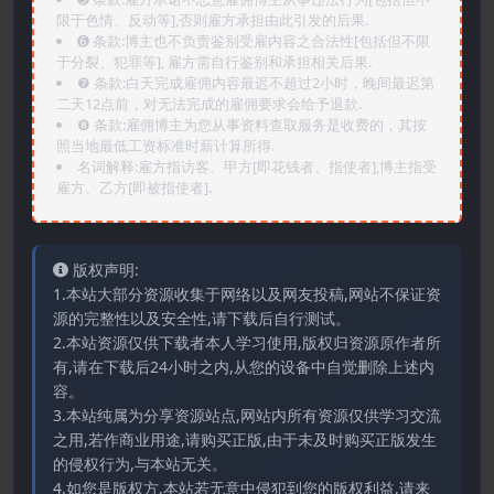
限于色情、反动等],否则雇方承担由此引发的后果.
➏️ 条款:博主也不负责鉴别受雇内容之合法性[包括但不限
于分裂、犯罪等], 雇方需自行鉴别和承担相关后果.
❼ 条款:白天完成雇佣内容最迟不超过2小时，晚间最迟第
二天12点前，对无法完成的雇佣要求会给予退款.
❽ 条款:雇佣博主为您从事资料查取服务是收费的，其按
照当地最低工资标准时薪计算所得.
名词解释:雇方指访客、甲方[即花钱者、指使者],博主指受
雇方、乙方[即被指使者].
版权声明:
1.本站大部分资源收集于网络以及网友投稿,网站不保证资
源的完整性以及安全性,请下载后自行测试。
2.本站资源仅供下载者本人学习使用,版权归资源原作者所
有,请在下载后24小时之内,从您的设备中自觉删除上述内
容。
3.本站纯属为分享资源站点,网站内所有资源仅供学习交流
之用,若作商业用途,请购买正版,由于未及时购买正版发生
的侵权行为,与本站无关。
4.如您是版权方,本站若无意中侵犯到您的版权利益,请来