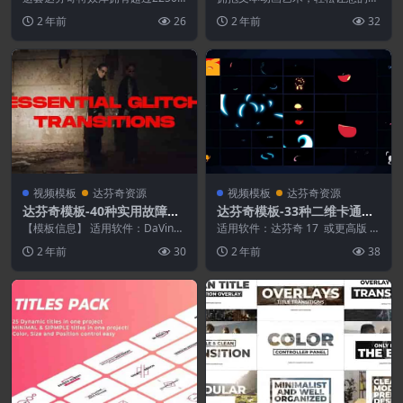
个预设，时尚排版包装LOGO标题
容栩栩如生。您可以使用这 100
2 年前
26
2 年前
32
字幕条转场背景音...
个独特的文本动画...
视频模板
达芬奇资源
视频模板
达芬奇资源
达芬奇模板-40种实用故障干
达芬奇模板-33种二维卡通动
扰花屏色散转场预设 Essenti
漫能量电流图形动画
【模板信息】 适用软件：DaVinci
适用软件：达芬奇 17 或更高版 分
al Glitch Transitions
17或更高版本（支持Studio和免费
辨率：可调整大小 使用插件：无
2 年前
30
2 年前
38
版...
需外置插件 ...