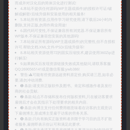
而成并对汉化后的简体汉化进行测试!
4.本站不提供任何源码(WP主题或插件)的授权许可证/破
解或解密/后续升级和安装使用的相关服务!
5.本站所有资源,仅用作学习研究使用,请下载后24小时内
删除,支持正版,勿用作商业用途!
6.因代码可变性,不保证兼容所有浏览器.不保证兼容所有
WP版本.不保证兼容您安装的其他源码!
7.本站保证所有源码(WP主题或插件)的完整性,但不含授权
许可.帮助文档.XML文件/PSD/后续升级等!
8.本站相关资源使用7Z的固实压缩技术,建议使用360Zip进
行解压!
9.如果购买后发现资源链接失效或其他疑问,请联系客服
QQ:2690565141或是微信客服:ywb386!
警告:⚠️可能有些资源远超资料原定价,购买请三思,如非必
要,请勿冲动消费.
➊️ 条款:请支持正版软件及图书。肯定和感激作者及发行
商的社会贡献.
➋️ 条款:站点不存储和发布任何版权资料,只在被访客要求
雇佣后才会在其指示下处理要求的相关内容.
➌️ 条款:向博主支付任何费用都意味着在访客的主观意识
下雇佣博主,形成博主受雇于访客的劳务关系.
➍️ 条款:只向有购买正版资料者并限于学习目的且不扩散
者服务,雇佣即表示你认可和满足此要求.
➎ 条款:雇方承诺不恶意雇佣博主从事违法行为[包括但不