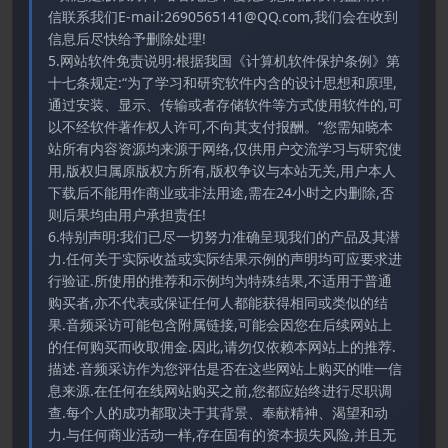
信联系我们E-mail:2690565141@QQ.com,我们会在收到
信息后尽快给予删除处理!
5.网站软件免责说明:根据我国《计算机软件保护条例》第
十七条规定:“为了学习和研究软件内含的设计思想和原理,
通过安装、显示、传输或者存储软件等方式使用软件的,可
以不经软件著作权人许可,不向其支付报酬。”您需知晓本
站所有内容资源均来源于网络,仅供用户交流学习与研究使
用,版权归属原版权方所有,版权争议与本站无关,用户本人
下载后不能用作商业或非法用途,需在24小时之内删除,否
则后果均由用户承担责任!
6.特别声明:我们已尽一切努力准确呈现我们的产品及其潜
力.任何关于实际收益或实际结果示例的声明均可应要求进
行验证.所使用的推荐和示例均为特殊结果,不适用于普通
购买者,亦不代表或保证任何人都能获得相同或类似的结
果.音频采访可能包含附属链接,可能会因您在后续网站上
的任何购买而收取佣金.因此,请勿仅依赖本网站上的推荐.
描述.音频采访作为您评估是否在这些网站上购买的唯一信
息来源.在任何在线网站购买之前,您都应始终进行尽职调
查.每个人的成功都取决于其背景、奉献精神、渴望和动
力.与任何商业活动一样,存在固有的资本损失风险,并且无