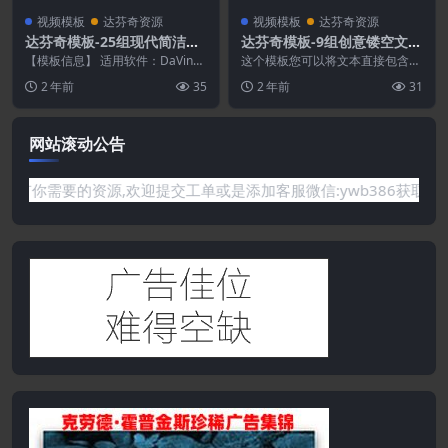
视频模板
达芬奇资源
视频模板
达芬奇资源
达芬奇模板-25组现代简洁文
达芬奇模板-9组创意镂空文字
字标题动画 Ingenious Title
标题转场过渡预设
【模板信息】 适用软件：DaVinci
这个模板您可以将文本直接包含在
s Pack
17或更高版本（支持Studio和免费
转场过渡中。这个过渡有一个简
2 年前
35
2 年前
31
版...
单、流畅、干净的动画。...
网站滚动公告
要的资源,欢迎提交工单或是添加客服微信:ywb386获取帮助！