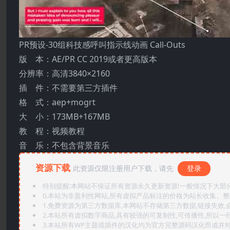
PR预设-30组科技感呼叫指示线动画 Call-Outs
版 本：AE/PR CC 2019或者更高版本
分辨率：高清3840×2160
插 件：不需要第三方插件
格 式：aep+mogrt
大 小：173MB+167MB
教 程：视频教程
音 乐：不包含背景音乐
资源下载
此资源仅限注册用户下载，请先
登录
特别提醒:本网站不保证所有资源永久更新资源!一般情况下大部分资
0.本站为非盈利性网站,所有虚拟产品标注的价格为站长收集、
1.免费资源为第三方数据库,本网站不存储第三方数据,链接失效,
2.本站所有虚拟数字商品,具有较强的可复制性,可传播性,所以一经
3.本站所有WP主题或插件的汉化均为官方完整源码汉化而成并