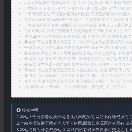
4.本站不提供任何源码(WP主题或插件)的授权许可证/破解或解
5.本站所有资源,仅用作学习研究使用,请下载后24小时内删除,支
6.因代码可变性,不保证兼容所有浏览器.不保证兼容所有WP版本
7.本站保证所有源码(WP主题或插件)的完整性,但不含授权许可.帮助
8.本站相关资源使用7Z的固实压缩技术,建议使用360Zip进行解压
9.如果购买后发现资源链接失效或其他疑问,请联系客服QQ:2690565
警告:⚠️可能有些资源远超资料原定价,购买请三思,如非必要,请勿
➊️ 条款:请支持正版软件及图书。肯定和感激作者及发行商的社会
➋️ 条款:站点不存储和发布任何版权资料,只在被访客要求雇佣
➌️ 条款:向博主支付任何费用都意味着在访客的主观意识下雇佣
➍️ 条款:只向有购买正版资料者并限于学习目的且不扩散者服务
➎ 条款:雇方承诺不恶意雇佣博主从事违法行为[包括但不限于色
➏️ 条款:博主也不负责鉴别受雇内容之合法性[包括但不限于分裂
❼ 条款:白天完成雇佣内容最迟不超过2小时，晚间最迟第二天1
❽ 条款:雇佣博主为您从事资料查取服务是收费的，其按照当地
名词解释:雇方指访客、甲方[即花钱者、指使者],博主指受雇方、乙
版权声明:
1.本站大部分资源收集于网络以及网友投稿,网站不保证资源的
2.本站资源仅供下载者本人学习使用,版权归资源原作者所有,请
3.本站纯属为分享资源站点,网站内所有资源仅供学习交流之用,