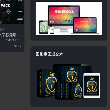
资源
个文字标题动画
 DaVinci Re
aVinci 17
o和免费...
22
图形帝国成交术