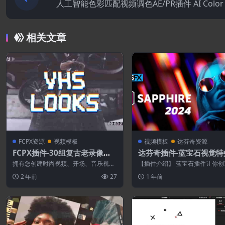
人工智能色彩匹配视频调色AE/PR插件 AI Color 
ch V1.3.0 Win+
相关文章
FCPX资源
视频模板
视频模板
达芬奇资源
FCPX插件-30组复古老录像带
达芬奇插件-蓝宝石视觉特
视觉风格效果预设 VHS Looks
转场插件 Sapphire 2025
拥有您创建时尚视频、开场、音乐视
【插件介绍】 蓝宝石插件让你创
in
频、网站视频、预告片等所需的一切，
的有机外观，任何主机原生效果
2 年前
27
1 年前
并采用 VHS...
无法比拟。...