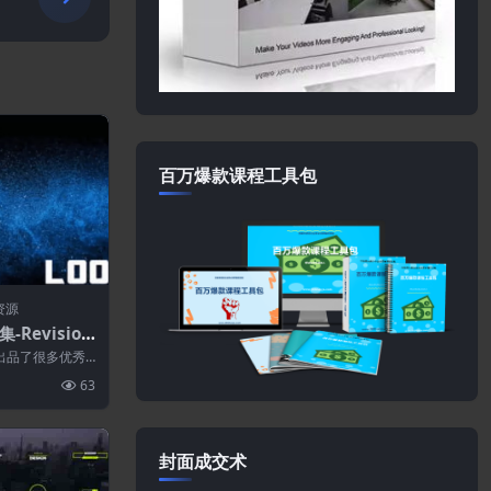
百万爆款课程工具包
资源
Revision
us 24.10 CE
ts公司出品了很多优秀
该算是...
63
封面成交术