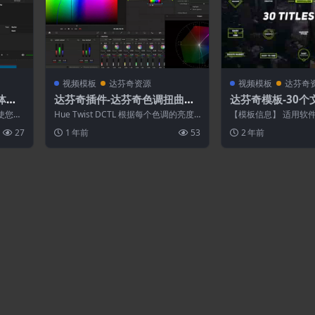
视频模板
达芬奇资源
视频模板
达芬奇
体文
达芬奇插件-达芬奇色调扭曲弯
达芬奇模板-30
动画
曲DCTL电影胶片模拟单节点调
预设 Titles Pack
使您的
Hue Twist DCTL 根据每个色调的亮度
【模板信息】 适用软件：D
色预设
solve
有15
将色调值扭曲到其相邻颜色。与较亮...
或更高版本（支持Studi
27
1 年前
53
2 年前