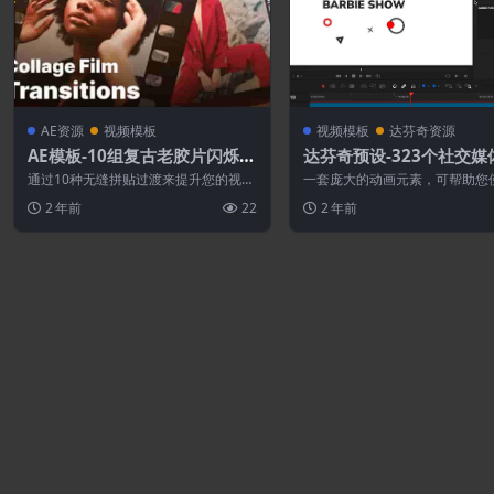
AE资源
视频模板
视频模板
达芬奇资源
AE模板-10组复古老胶片闪烁拼
达芬奇预设-323个社交媒
贴视频转场预设
字标题图形元素视频包装
通过10种无缝拼贴过渡来提升您的视频
一套庞大的动画元素，可帮助您
编辑效果，捕捉35毫米、幻灯片、宝丽
视频频道更具吸引力和专业性。 
2 年前
22
2 年前
来和胶片...
个类别超过...