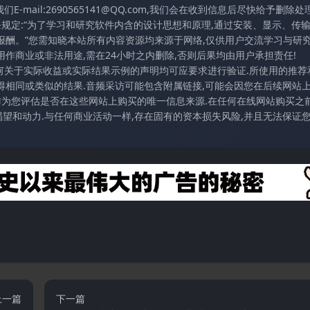
mail:2690565141@QQ.com,我们会在收到信息后尽快给予删除处理
条规定:“为了学习和研究软件内含的设计思想和原理,通过安装、显示、传
报酬。”您需知晓本站所有内容资源均来源于网络,仅供用户交流学习与研究
作商业或非法用途,需在24小时之内删除,否则后果均由用户承担责任!
任何关于实际收益或实际结果示例的声明均可应要求进行验证.所使用的推荐
得相同或类似的结果.音频采访可能包含附属链接,可能会因您在后续网站
访作为您评估是否在这些网站上购买的唯一信息来源.在任何在线网站购买之前
望和动力.与任何商业活动一样,存在固有的资本损失风险,并且无法保证
上一篇
下一篇