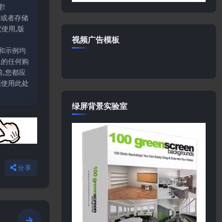
!
输或者存储
使用,版
视频广告模板
和示例均
上的任何购
,您都应
您使用此处
绿屏背景实验室
分享