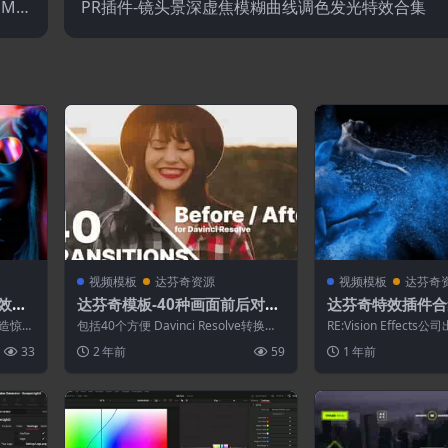
Mat
PR插件-镜头景深虚焦模糊曲线调色发光特效合集
使用教程
视频模板
达芬奇资源
视频模板
达芬奇
效和
达芬奇模板-40种画面前后对比
达芬奇特效插件合集-
.0 W
划像转场展示
FX Effections Pl
造惊人
包括40个方便 Davinci Resolve转换之
RE:Vision Effec
win
工具都
前和之后对比转场。一键安装d...
的插件，最著名的插件应
33
2 年前
59
1 年前