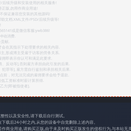
密/后续升级和安装使用的相关服务!
持正版,勿用作商业用途!
.不保证兼容您安装的其他源码!
文档.XML文件/PSD/后续升级等!
!
141或是微信客服:ywb386!
冲动消费.
贡献.
后才会在其指示下处理要求的相关内容.
博主,形成博主受雇于访客的劳务关系.
,雇佣即表示你认可和满足此要求.
情、反动等],否则雇方承担由此引发的后果.
、犯罪等], 雇方需自行鉴别和承担相关后果.
2点前，对无法完成的雇佣要求会给予退款.
最低工资标准时薪计算所得.
方[即被指使者].
完整性以及安全性,请下载后自行测试。
在下载后24小时之内,从您的设备中自觉删除上述内容。
若作商业用途,请购买正版,由于未及时购买正版发生的侵权行为,与本站无