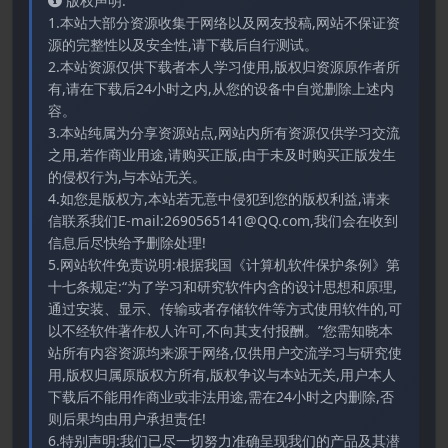
版权声明:
1.本站大部分资源收集于网络以及网友投稿,网站不保证资
源的完整性以及安全性,请下载后自行测试。
2.本站资源仅供下载者本人学习使用,版权归资源原作者所
有,请在下载后24小时之内,从您的设备中自觉删除上述内
容。
3.本站纯属为分享资源站点,网站内所有资源仅供学习交流
之用,若作商业用途,请购买正版,由于未及时购买正版发生
的侵权行为,与本站无关。
4.如您是版权方,本站若无意中侵犯到您的版权利益,请来
信联系我们E-mail:2690565141@QQ.com,我们会在收到
信息后尽快给予删除处理!
5.网站软件免责说明:根据我国《计算机软件保护条例》第
十七条规定:“为了学习和研究软件内含的设计思想和原理,
通过安装、显示、传输或者存储软件等方式使用软件的,可
以不经软件著作权人许可,不向其支付报酬。”您需知晓本
站所有内容资源均来源于网络,仅供用户交流学习与研究使
用,版权归属原版权方所有,版权争议与本站无关,用户本人
下载后不能用作商业或非法用途,需在24小时之内删除,否
则后果均由用户承担责任!
6.特别声明:我们已尽一切努力准确呈现我们的产品及其潜