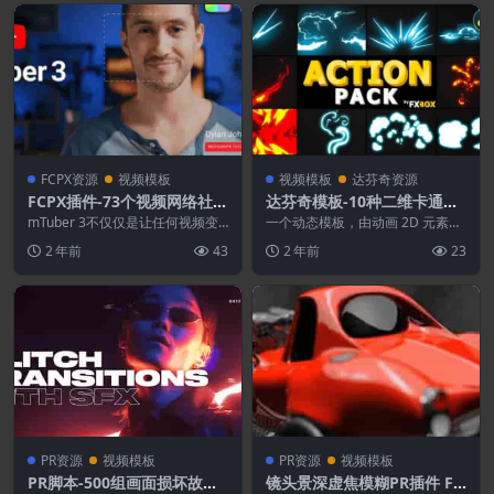
FCPX资源
视频模板
视频模板
达芬奇资源
FCPX插件-73个视频网络社交
达芬奇模板-10种二维卡通手
媒体宣传图文包装动画 mTu
绘MG元素动画 Action Elem
mTuber 3不仅仅是让任何视频变
一个动态模板，由动画 2D 元素和
ber 3+使用教程
得更有趣的实用元素的集合。该插
ents Pack
过渡组成。只需将这些项目作为叠
2 年前
43
2 年前
23
件拥有丰富的开...
加添加到您的项目...
PR资源
视频模板
PR资源
视频模板
PR脚本-500组画面损坏故障
镜头景深虚焦模糊PR插件 Fri