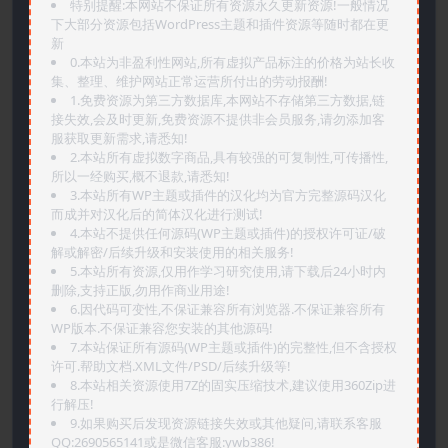
特别提醒:本网站不保证所有资源永久更新资源!一般情况
下大部分资源包括WordPress主题和插件资源等随时都在更
新
0.本站为非盈利性网站,所有虚拟产品标注的价格为站长收
集、整理、维护网站正常运营所付出的劳动报酬!
1.免费资源为第三方数据库,本网站不存储第三方数据,链
接失效,会及时更新,免费资源不提供非会员服务,请勿添加客
服获取更新需求,请悉知!
2.本站所有虚拟数字商品,具有较强的可复制性,可传播性,
所以一经购买,概不退款,请悉知!
3.本站所有WP主题或插件的汉化均为官方完整源码汉化
而成并对汉化后的简体汉化进行测试!
4.本站不提供任何源码(WP主题或插件)的授权许可证/破
解或解密/后续升级和安装使用的相关服务!
5.本站所有资源,仅用作学习研究使用,请下载后24小时内
删除,支持正版,勿用作商业用途!
6.因代码可变性,不保证兼容所有浏览器.不保证兼容所有
WP版本.不保证兼容您安装的其他源码!
7.本站保证所有源码(WP主题或插件)的完整性,但不含授权
许可.帮助文档.XML文件/PSD/后续升级等!
8.本站相关资源使用7Z的固实压缩技术,建议使用360Zip进
行解压!
9.如果购买后发现资源链接失效或其他疑问,请联系客服
QQ:2690565141或是微信客服:ywb386!