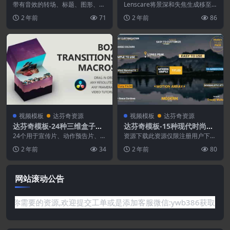
干扰VHS色散毛刺抖动转场预
schluft Lenscare V1.5.4 Wi
带有音效的转场、标题、图形、V
Lenscare将景深和失焦生成移至
设
HS 效果、取景器、场景等的故障
n
后期制作。如果您需要高质量的相
2 年前
71
2 年前
86
过渡预设。包含11...
机模糊效果和 ...
视频模板
达芬奇资源
视频模板
达芬奇资源
达芬奇模板-24种三维盒子翻
达芬奇模板-15种现代时尚文
转过渡转场动画 Box Transit
字标题动画
24个用于宣传片、动作预告片、体
资源下载此资源仅限注册用户下
ions
育视频、介绍等的转场。易于使
载，请先登录特别提醒:本网站不
2 年前
34
2 年前
80
用，只需拖放即可调整...
保证所有资源永久更新资...
网站滚动公告
需要的资源,欢迎提交工单或是添加客服微信:ywb386获取帮助！