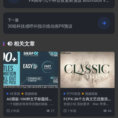
PR脚本-几千种音效素材预设 Boombox V27
Win/Mac
下一篇
30组科技感呼叫指示线动画PR预设
相关文章
AE资源
视频模板
FCPX资源
视频模板
AE模板-100种文字标题排版
FCPX-30个古典文艺优雅浪漫
动画效果
文字标题动画
一个很酷的简单而优雅的模板，有
资源介绍 系统要求：Mac 苹果系
超过100个动画标题，分为3个不
统（Win 系统不支持） 芯片兼
2 年前
27
1 年前
44
同的类别（迷你、动...
容：支持Int...