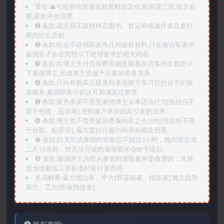
警告:⚠️可能有些资源远超资料原定价,购买请三思,如非必
要,请勿冲动消费.
➊️ 条款:请支持正版软件及图书。肯定和感激作者及发行
商的社会贡献.
➋️ 条款:站点不存储和发布任何版权资料,只在被访客要求
雇佣后才会在其指示下处理要求的相关内容.
➌️ 条款:向博主支付任何费用都意味着在访客的主观意识
下雇佣博主,形成博主受雇于访客的劳务关系.
➍️ 条款:只向有购买正版资料者并限于学习目的且不扩散
者服务,雇佣即表示你认可和满足此要求.
➎ 条款:雇方承诺不恶意雇佣博主从事违法行为[包括但不
限于色情、反动等],否则雇方承担由此引发的后果.
➏️ 条款:博主也不负责鉴别受雇内容之合法性[包括但不限
于分裂、犯罪等], 雇方需自行鉴别和承担相关后果.
❼ 条款:白天完成雇佣内容最迟不超过2小时，晚间最迟第
二天12点前，对无法完成的雇佣要求会给予退款.
❽ 条款:雇佣博主为您从事资料查取服务是收费的，其按
照当地最低工资标准时薪计算所得.
名词解释:雇方指访客、甲方[即花钱者、指使者],博主指受
雇方、乙方[即被指使者].