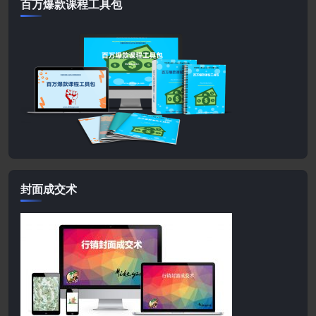
百万爆款课程工具包
封面成交术