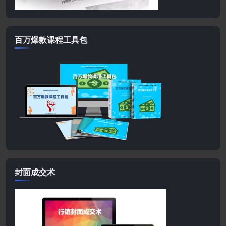
百万爆款课程工具包
封面成交术