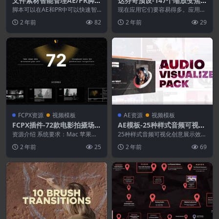
文件素材智能管理AE/PR脚本
达芬奇预设-147个缩放变焦
Aescripts Pro IO v2.17.6
冲击旋转视频无缝转场预设
脚本可以在AE和PR中可以快速智
现在应用它们要容易得多。应用过
+使用教程
能的将导入的素材分类，还可以批
渡的简单步骤1.安装过渡,2. 拖动和
2 年前
82
2 年前
29
量输出。用于Aft...
删除镜头之间...
FCPX资源
视频模板
AE资源
视频模板
FCPX插件-72款电影拍摄场景
AE模板-25种样式音频可视化
故事板架构图文排版设计字幕
创意展示效果
资源介绍 系统要求：Mac 苹果系
25种样式音频可视化创意展示效果
转场效果动画
统（Win 系统不支持） 芯片兼
AE/PR模板 Audio Visualizer...
2 年前
25
2 年前
69
容：支持Int...