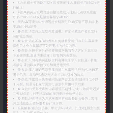
8.本站相关资源使用7Z的固实压缩技术,建议使用360Zip进
行解压!
9.如果购买后发现资源链接失效或其他疑问,请联系客服
QQ:2690565141或是微信客服:ywb386!
警告:⚠️可能有些资源远超资料原定价,购买请三思,如非必
要,请勿冲动消费.
➊️ 条款:请支持正版软件及图书。肯定和感激作者及发行
商的社会贡献.
➋️ 条款:站点不存储和发布任何版权资料,只在被访客要求
雇佣后才会在其指示下处理要求的相关内容.
➌️ 条款:向博主支付任何费用都意味着在访客的主观意识
下雇佣博主,形成博主受雇于访客的劳务关系.
➍️ 条款:只向有购买正版资料者并限于学习目的且不扩散
者服务,雇佣即表示你认可和满足此要求.
➎ 条款:雇方承诺不恶意雇佣博主从事违法行为[包括但不
限于色情、反动等],否则雇方承担由此引发的后果.
➏️ 条款:博主也不负责鉴别受雇内容之合法性[包括但不限
于分裂、犯罪等], 雇方需自行鉴别和承担相关后果.
❼ 条款:白天完成雇佣内容最迟不超过2小时，晚间最迟第
二天12点前，对无法完成的雇佣要求会给予退款.
❽ 条款:雇佣博主为您从事资料查取服务是收费的，其按
照当地最低工资标准时薪计算所得.
名词解释:雇方指访客、甲方[即花钱者、指使者],博主指受
雇方、乙方[即被指使者].