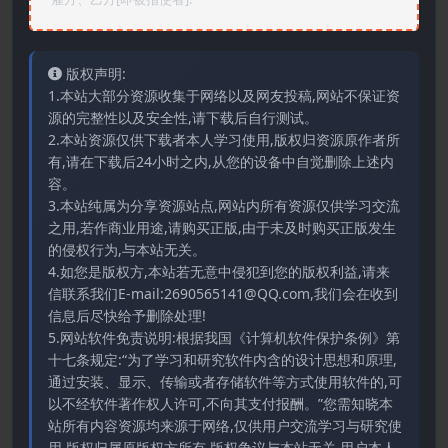
版权声明:
1.本站大部分资源收集于网络以及网友投稿,网站不保证资
源的完整性以及安全性,请下载后自行测试。
2.本站资源仅供下载者本人学习使用,版权归资源原作者所
有,请在下载后24小时之内,从您的设备中自觉删除上述内
容。
3.本站纯属为分享资源站点,网站内所有资源仅供学习交流
之用,若作商业用途,请购买正版,由于未及时购买正版发生
的侵权行为,与本站无关。
4.如您是版权方,本站若无意中侵犯到您的版权利益,请来
信联系我们E-mail:2690565141@QQ.com,我们会在收到
信息后尽快给予删除处理!
5.网站软件免责说明:根据我国《计算机软件保护条例》第
十七条规定:“为了学习和研究软件内含的设计思想和原理,
通过安装、显示、传输或者存储软件等方式使用软件的,可
以不经软件著作权人许可,不向其支付报酬。”您需知晓本
站所有内容资源均来源于网络,仅供用户交流学习与研究使
用,版权归属原版权方所有,版权争议与本站无关,用户本人