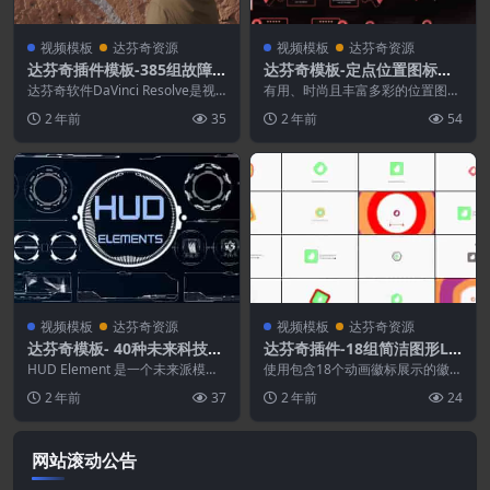
视频模板
达芬奇资源
视频模板
达芬奇资源
达芬奇插件模板-385组故障
达芬奇模板-定点位置图标文
旋转移动扭曲笔刷水墨图形遮
字介绍展示动画
达芬奇软件DaVinci Resolve是视
有用、时尚且丰富多彩的位置图标
罩缩放无缝视频转场预设V1+
频编辑领域的新生代，具有极具创
模板。完全可定制的颜色。非常易
2 年前
35
2 年前
54
新性的...
于使用，并且经过精心...
2 两套
视频模板
达芬奇资源
视频模板
达芬奇资源
达芬奇模板- 40种未来科技感
达芬奇插件-18组简洁图形LO
HUD界面元素动画
GO标志开场小片头动画
HUD Element 是一个未来派模
使用包含18个动画徽标展示的徽标
板，包含各种科幻主题界面叠加层
展示模板增强您的品牌形象。这些
2 年前
37
2 年前
24
的集合。为您...
展示采用平面简约风...
网站滚动公告