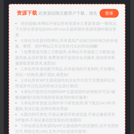
资源下载
此资源仅限注册用户下载，请先
登录
特别提醒:本网站不保证所有资源永久更新资源!一般情况
下大部分资源包括WordPress主题和插件资源等随时都在更
新
0.本站为非盈利性网站,所有虚拟产品标注的价格为站长收
集、整理、维护网站正常运营所付出的劳动报酬!
1.免费资源为第三方数据库,本网站不存储第三方数据,链
接失效,会及时更新,免费资源不提供非会员服务,请勿添加客
服获取更新需求,请悉知!
2.本站所有虚拟数字商品,具有较强的可复制性,可传播性,
所以一经购买,概不退款,请悉知!
3.本站所有WP主题或插件的汉化均为官方完整源码汉化
而成并对汉化后的简体汉化进行测试!
4.本站不提供任何源码(WP主题或插件)的授权许可证/破
解或解密/后续升级和安装使用的相关服务!
5.本站所有资源,仅用作学习研究使用,请下载后24小时内
删除,支持正版,勿用作商业用途!
6.因代码可变性,不保证兼容所有浏览器.不保证兼容所有
WP版本.不保证兼容您安装的其他源码!
7.本站保证所有源码(WP主题或插件)的完整性,但不含授权
许可.帮助文档.XML文件/PSD/后续升级等!